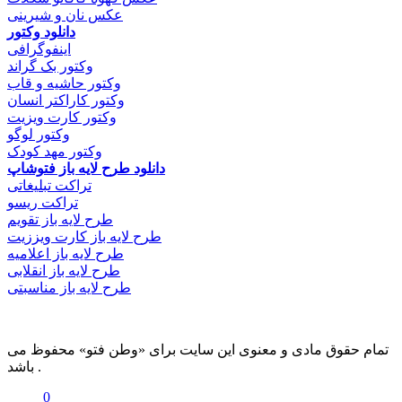
عکس نان و شیرینی
دانلود وکتور
اینفوگرافی
وکتور بک گراند
وکتور حاشیه و قاب
وکتور کاراکتر انسان
وکتور کارت ویزیت
وکتور لوگو
وکتور مهد کودک
دانلود طرح لایه باز فتوشاپ
تراکت تبلیغاتی
تراکت ریسو
طرح لایه باز تقویم
طرح لایه باز کارت ویززیت
طرح لایه باز اعلامیه
طرح لایه باز انقلابی
طرح لایه باز مناسبتی
تمام حقوق مادی و معنوی این سایت برای «وطن فتو» محفوظ می
باشد .
0