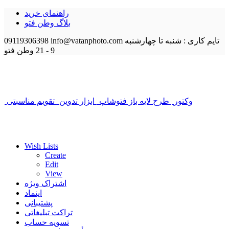
راهنمای خرید
بلاگ وطن فتو
تایم کاری : شنبه تا چهارشنبه
info@vatanphoto.com
09119306398
9 - 21
وطن فتو
وکتور
طرح لایه باز فتوشاپ
ابزار تدوین
تقویم مناسبتی
Wish Lists
Create
Edit
View
اشتراک ویژه
اینماد
پشتیبانی
تراکت تبلیغاتی
تسویه حساب