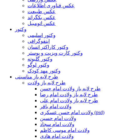
عکس فناوری اطلاعات
عکس طبیعت
عکس بکگراند
عکس اتومبیل
وکتور
وکتور اسلیمی
اینفوگرافی
وکتور کاراکتر انسان
وکتور کارت ویزیت و پوستر
وکتور گلبوته
وکتور لوگو
وکتور مهد کودک
طرح لایه باز مناسبتی
طرح لایه باز ولادت
طرح لایه باز ولادت امام حسن
طرح لایه باز ولادت امام رضا
طرح لایه باز ولادت امام علی
ولادت امام باقر
ولادت امام حسن عسکری (psd)
ولادت امام حسین
ولادت امام سجاد
ولادت امام موسی کاظم
ولادت امام هادی