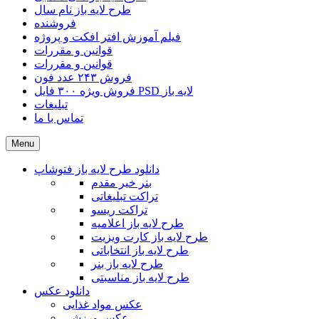
طرح لایه باز نام سال
فروشنده
فیلم آموزش افتر افکت و پروژه
قوانین و مقررات
قوانین و مقررات
فروش ۲۴۳ عدد فون
فروش ویژه ۳۰۰ فایل PSD لایه باز
تبلیغات
تماس با ما
Menu
دانلود طرح لایه باز فتوشاپ
بنر خیر مقدم
تراکت تبلیغاتی
تراکت ریسو
طرح لایه باز اعلامیه
طرح لایه باز کارت ویزیت
طرح لایه باز انتخاباتی
طرح لایه باز بنر
طرح لایه باز مناسبتی
دانلود عکس
عکس مواد غذایی
عکس ورزشی