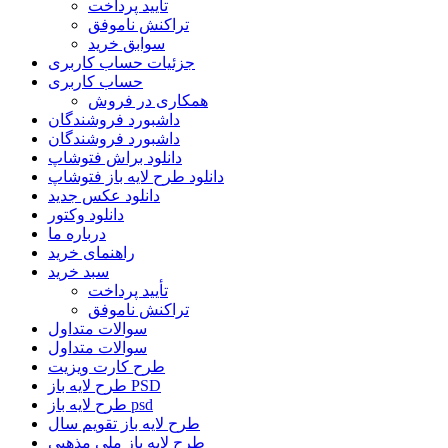
تأیید پرداخت
تراکنش ناموفق
سوابق خرید
جزئیات حساب کاربری
حساب کاربری
همکاری در فروش
داشبورد فروشندگان
داشبورد فروشندگان
دانلود براش فتوشاپ
دانلود طرح لایه باز فتوشاپ
دانلود عکس جدید
دانلود وکتور
درباره ما
راهنمای خرید
سبد خرید
تأیید پرداخت
تراکنش ناموفق
سوالات متداول
سوالات متداول
طرح کارت ویزیت
طرح لایه باز PSD
طرح لایه باز psd
طرح لایه باز تقویم سال
طرح لایه باز ملی مذهبی