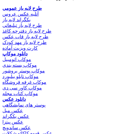
طرح لایه باز عمومی
آتلیه عکس عروس
بکگراند لایه باز
طرح لایه باز تبلیغاتی
طرح لایه باز دفترچه کاغذ
طرح لایه باز قاب عکس
طرح لایه باز مهد کودک
کارت ویزیت آماده
دانلود موکاپ
موکاپ اتومبیل
موکاپ بسته بندی
موکاپ پوستر بروشور
موکاپ تابلو بیلبورد
موکاپ غرفه فروشگاه
موکاپ کاور سی دی
موکاپ کتاب مجله
دانلود عکس
پوستر های نمایشگاهی
عکس مبل
عکس بکگراند
عکس پیتزا
عکس ساندویچ
عکس قهوه کاکائو شکلات