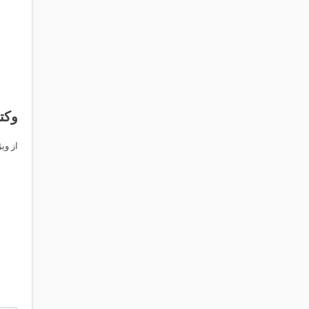
وکت
از وی