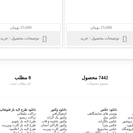
25,000 تومان
25,000 تومان
توضیحات محصول / خرید
توضیحات محصول / خرید
7442 محصول
8 مطلب
مجموع محصولات
کل مطالب سایت
دانلود عکس
دانلود وکتور
دانلود طرح لایه باز فتوشاپ
پوستر های نمایشگاهی
اینفوگرافی
تراکت تبلیغاتی
ندی
عکس مبل
وکتور بک گراند
تراکت ریسو
بروشور
عکس بکگراند
وکتور حاشیه و قاب
طرح لایه باز تقویم
لبورد
عکس پیتزا
وکتور کاراکتر انسان
طرح لایه باز کارت ویززیت
روشگاه
عکس ساندویچ
وکتور کارت ویزیت
طرح لایه باز اعلامیه
سی دی
عکس قهوه کاکائو شکلات
وکتور لوگو
طرح لایه باز انقلابی