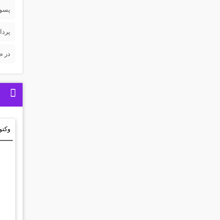
پسورد 
پردا
در ص
وکتو