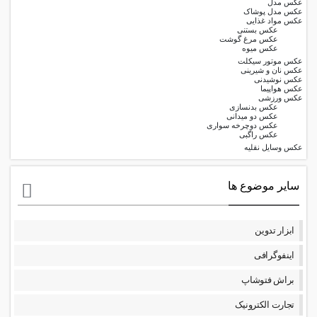
عکس مدل
عکس مدل پوشاک
عکس مواد غذایی
عکس بستنی
عکس مرغ گوشت
عکس میوه
عکس موتور سیکلت
عکس نان و شیرینی
عکس نوشیدنی
عکس هواپیما
عکس ورزشی
عکس بدنسازی
عکس دو میدانی
عکس دوچرخه سواری
عکس راگبی
عکس وسایل نقلیه
سایر موضوع ها
ابزار تدوین
اینفوگرافی
براش فتوشاپ
تجارت الکترونیک