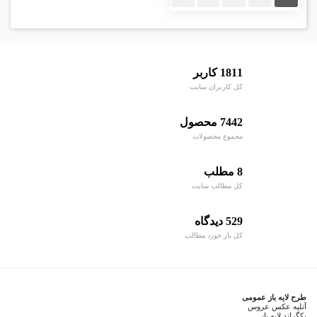
1811 کاربر
کل کاربران سایت
7442 محصول
مجموع محصولات
8 مطلب
کل مطالب سایت
529 دیدگاه
کل باز خورد مطالب
طرح لایه باز عمومی
آتلیه عکس عروس
بکگراند لایه باز