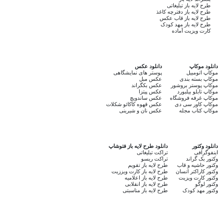
طرح لایه باز تبلیغاتی
طرح لایه باز دفترچه کاغذ
طرح لایه باز قاب عکس
طرح لایه باز مهد کودک
کارت ویزیت آماده
دانلود موکاپ
دانلود عکس
موکاپ اتومبیل
پوستر های نمایشگاهی
موکاپ بسته بندی
عکس مبل
موکاپ پوستر بروشور
عکس بکگراند
موکاپ تابلو بیلبورد
عکس پیتزا
موکاپ غرفه فروشگاه
عکس ساندویچ
موکاپ کاور سی دی
عکس قهوه کاکائو شکلات
موکاپ کتاب مجله
عکس نان و شیرینی
دانلود وکتور
دانلود طرح لایه باز فتوشاپ
اینفوگرافی
تراکت تبلیغاتی
وکتور بک گراند
تراکت ریسو
وکتور حاشیه و قاب
طرح لایه باز تقویم
وکتور کاراکتر انسان
طرح لایه باز کارت ویززیت
وکتور کارت ویزیت
طرح لایه باز اعلامیه
وکتور لوگو
طرح لایه باز انقلابی
وکتور مهد کودک
طرح لایه باز مناسبتی