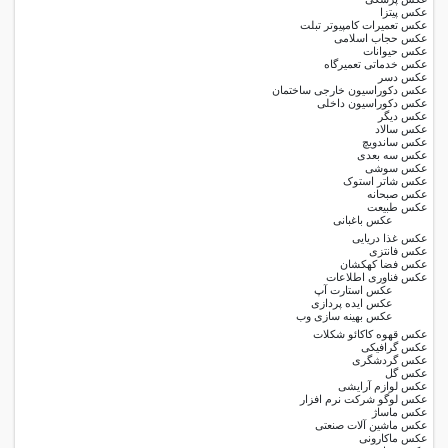
عکس پیتزا
عکس تعمیرات کامپیوتر تبلت
عکس حجاب اسلامی
عکس حیوانات
عکس خدماتی تعمیرگاه
عکس دسر
عکس دکوراسیون خارجی ساختمان
عکس دکوراسیون داخلی
عکس دیگر
عکس سالاد
عکس ساندویچ
عکس سه بعدی
عکس سوشی
عکس شاتر استوک
عکس صبحانه
عکس طبیعت
عکس باغبانی
عکس غذا دریایی
عکس فانتزی
عکس فضا کهکشان
عکس فناوری اطلاعات
عکس استارت آپ
عکس ایده پردازی
عکس بهینه سازی وب
عکس قهوه کاکائو شکلات
عکس گرافیکی
عکس گردشگری
عکس گل
عکس لوازم آرایشی
عکس لوگو شرکت نرم افزار
عکس ماساژ
عکس ماشین آلات صنعتی
عکس ماکارونی