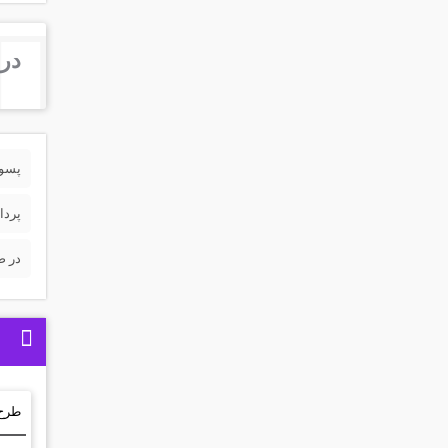
درب
پسورد 
پردا
در ص