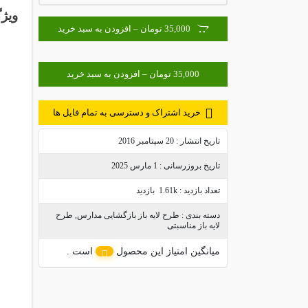
ویژگ
35,000 تومان – افزودن به سبد خرید
خرید اشتراک و دسترسی به تمام فایل ها
تاریخ انتشار :
20 سپتامبر 2016
تاریخ بروزرسانی :
1 مارس 2025
تعداد بازدید :
1.61k بازدید
دسته بندی :
طرح لایه باز بازگشایی مدارس
,
طرح
لایه باز مناسبتی
میانگین امتیاز این محصول
است .