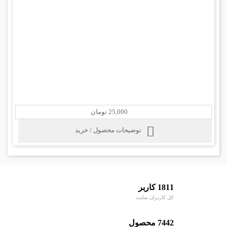
25,000 تومان
توضیحات محصول / خرید
1811 کاربر
کل کاربران سایت
7442 محصول