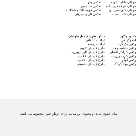
موکاپ تابلو بیلبورد
عکس پیتزا
موکاپ غرفه فروشگاه
عکس ساندویچ
موکاپ کاور سی دی
عکس قهوه کاکائو شکلات
موکاپ کتاب مجله
عکس نان و شیرینی
دانلود وکتور
دانلود طرح لایه باز فتوشاپ
اینفوگرافی
تراکت تبلیغاتی
وکتور بک گراند
تراکت ریسو
وکتور حاشیه و قاب
طرح لایه باز تقویم
وکتور کاراکتر انسان
طرح لایه باز کارت ویززیت
وکتور کارت ویزیت
طرح لایه باز اعلامیه
وکتور لوگو
طرح لایه باز انقلابی
وکتور مهد کودک
طرح لایه باز مناسبتی
تمام حقوق مادی و معنوی این سایت برای «وطن فتو» محفوظ می باشد .