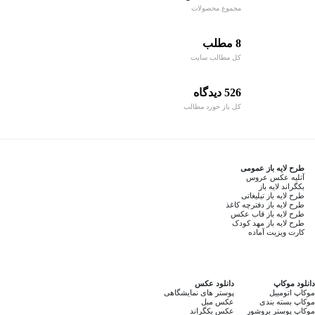
مجموع محصولات
8 مطلب
کل مطالب سایت
526 دیدگاه
کل باز خورد مطالب
طرح لایه باز عمومی
آتلیه عکس عروس
بکگراند لایه باز
طرح لایه باز تبلیغاتی
طرح لایه باز دفترچه کاغذ
طرح لایه باز قاب عکس
طرح لایه باز مهد کودک
کارت ویزیت آماده
دانلود موکاپ
دانلود عکس
موکاپ اتومبیل
پوستر های نمایشگاهی
موکاپ بسته بندی
عکس مبل
موکاپ پوستر بروشور
عکس بکگراند