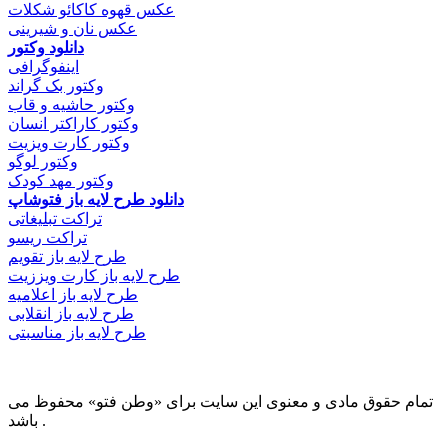
عکس قهوه کاکائو شکلات
عکس نان و شیرینی
دانلود وکتور
اینفوگرافی
وکتور بک گراند
وکتور حاشیه و قاب
وکتور کاراکتر انسان
وکتور کارت ویزیت
وکتور لوگو
وکتور مهد کودک
دانلود طرح لایه باز فتوشاپ
تراکت تبلیغاتی
تراکت ریسو
طرح لایه باز تقویم
طرح لایه باز کارت ویززیت
طرح لایه باز اعلامیه
طرح لایه باز انقلابی
طرح لایه باز مناسبتی
تمام حقوق مادی و معنوی این سایت برای «وطن فتو» محفوظ می
باشد .