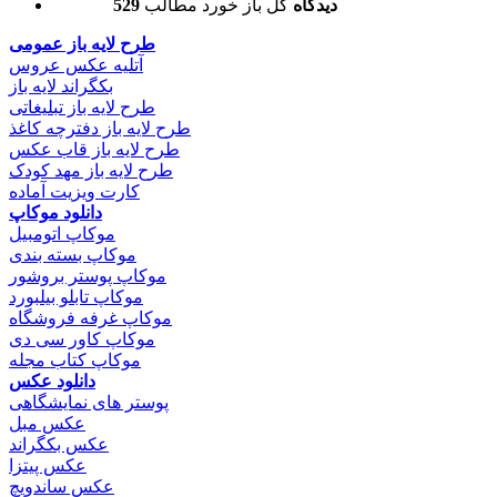
529 دیدگاه
کل باز خورد مطالب
طرح لایه باز عمومی
آتلیه عکس عروس
بکگراند لایه باز
طرح لایه باز تبلیغاتی
طرح لایه باز دفترچه کاغذ
طرح لایه باز قاب عکس
طرح لایه باز مهد کودک
کارت ویزیت آماده
دانلود موکاپ
موکاپ اتومبیل
موکاپ بسته بندی
موکاپ پوستر بروشور
موکاپ تابلو بیلبورد
موکاپ غرفه فروشگاه
موکاپ کاور سی دی
موکاپ کتاب مجله
دانلود عکس
پوستر های نمایشگاهی
عکس مبل
عکس بکگراند
عکس پیتزا
عکس ساندویچ