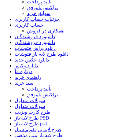
تأیید پرداخت
تراکنش ناموفق
سوابق خرید
جزئیات حساب کاربری
حساب کاربری
همکاری در فروش
داشبورد فروشندگان
داشبورد فروشندگان
دانلود براش فتوشاپ
دانلود طرح لایه باز فتوشاپ
دانلود عکس جدید
دانلود وکتور
درباره ما
راهنمای خرید
سبد خرید
تأیید پرداخت
تراکنش ناموفق
سوالات متداول
سوالات متداول
طرح کارت ویزیت
طرح لایه باز PSD
طرح لایه باز psd
طرح لایه باز تقویم سال
طرح لایه باز ملی مذهبی