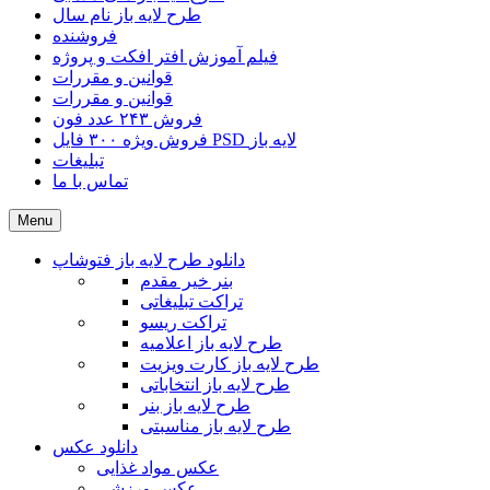
طرح لایه باز نام سال
فروشنده
فیلم آموزش افتر افکت و پروژه
قوانین و مقررات
قوانین و مقررات
فروش ۲۴۳ عدد فون
فروش ویژه ۳۰۰ فایل PSD لایه باز
تبلیغات
تماس با ما
Menu
دانلود طرح لایه باز فتوشاپ
بنر خیر مقدم
تراکت تبلیغاتی
تراکت ریسو
طرح لایه باز اعلامیه
طرح لایه باز کارت ویزیت
طرح لایه باز انتخاباتی
طرح لایه باز بنر
طرح لایه باز مناسبتی
دانلود عکس
عکس مواد غذایی
عکس ورزشی