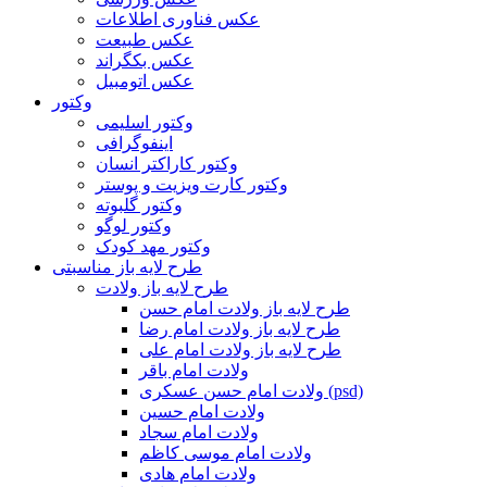
عکس فناوری اطلاعات
عکس طبیعت
عکس بکگراند
عکس اتومبیل
وکتور
وکتور اسلیمی
اینفوگرافی
وکتور کاراکتر انسان
وکتور کارت ویزیت و پوستر
وکتور گلبوته
وکتور لوگو
وکتور مهد کودک
طرح لایه باز مناسبتی
طرح لایه باز ولادت
طرح لایه باز ولادت امام حسن
طرح لایه باز ولادت امام رضا
طرح لایه باز ولادت امام علی
ولادت امام باقر
ولادت امام حسن عسکری (psd)
ولادت امام حسین
ولادت امام سجاد
ولادت امام موسی کاظم
ولادت امام هادی