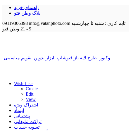
راهنمای خرید
بلاگ وطن فتو
تایم کاری : شنبه تا چهارشنبه
info@vatanphoto.com
09119306398
9 - 21
وطن فتو
وکتور
طرح لایه باز فتوشاپ
ابزار تدوین
تقویم مناسبتی
Wish Lists
Create
Edit
View
اشتراک ویژه
اینماد
پشتیبانی
تراکت تبلیغاتی
تسویه حساب