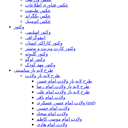
عکس فناوری اطلاعات
عکس طبیعت
عکس بکگراند
عکس اتومبیل
وکتور
وکتور اسلیمی
اینفوگرافی
وکتور کاراکتر انسان
وکتور کارت ویزیت و پوستر
وکتور گلبوته
وکتور لوگو
وکتور مهد کودک
طرح لایه باز مناسبتی
طرح لایه باز ولادت
طرح لایه باز ولادت امام حسن
طرح لایه باز ولادت امام رضا
طرح لایه باز ولادت امام علی
ولادت امام باقر
ولادت امام حسن عسکری (psd)
ولادت امام حسین
ولادت امام سجاد
ولادت امام موسی کاظم
ولادت امام هادی