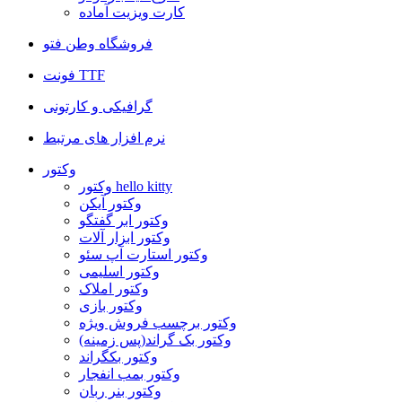
کارت ویزیت آماده
فروشگاه وطن فتو
فونت TTF
گرافیکی و کارتونی
نرم افزار های مرتبط
وکتور
وکتور hello kitty
وکتور آیکن
وکتور ابر گفتگو
وکتور ابزار آلات
وکتور استارت آپ سئو
وکتور اسلیمی
وکتور املاک
وکتور بازی
وکتور برچسب فروش ویژه
وکتور بک گراند(پس زمینه)
وکتور بکگراند
وکتور بمب انفجار
وکتور بنر ربان