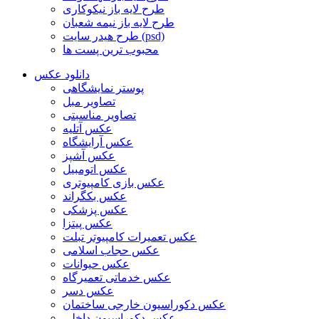
طرح لایه باز نیکوکاری
طرح لایه باز نیمه شعبان
طرح هیدر سایت (psd)
محبوب ترین پست ها
دانلود عکس
پوستر نمایشگاهی
تصاویر مبل
تصاویر مناسبتی
عکس آتلیه
عکس آرایشگاه
عکس آشپز
عکس اتومبیل
عکس بازی کامپیوتری
عکس بکگراند
عکس پزشکی
عکس پیتزا
عکس تعمیرات کامپیوتر تبلت
عکس حجاب اسلامی
عکس حیوانات
عکس خدماتی تعمیرگاه
عکس دسر
عکس دکوراسیون خارجی ساختمان
عکس دکوراسیون داخلی