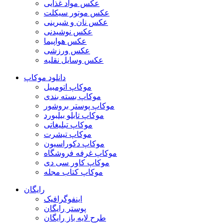
عکس مواد غذایی
عکس موتور سیکلت
عکس نان و شیرینی
عکس نوشیدنی
عکس هواپیما
عکس ورزشی
عکس وسایل نقلیه
دانلود موکاپ
موکاپ اتومبیل
موکاپ بسته بندی
موکاپ پوستر بروشور
موکاپ تابلو بیلبورد
موکاپ تبلیغاتی
موکاپ تیشرت
موکاپ دکوراسیون
موکاپ غرفه فروشگاه
موکاپ کاور سی دی
موکاپ کتاب مجله
رایگان
اینفوگرافیک
پوستر رایگان
طرح لایه باز رایگان