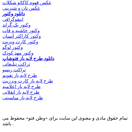
عکس قهوه کاکائو شکلات
عکس نان و شیرینی
دانلود وکتور
اینفوگرافی
وکتور بک گراند
وکتور حاشیه و قاب
وکتور کاراکتر انسان
وکتور کارت ویزیت
وکتور لوگو
وکتور مهد کودک
دانلود طرح لایه باز فتوشاپ
تراکت تبلیغاتی
تراکت ریسو
طرح لایه باز تقویم
طرح لایه باز کارت ویززیت
طرح لایه باز اعلامیه
طرح لایه باز انقلابی
طرح لایه باز مناسبتی
تمام حقوق مادی و معنوی این سایت برای «وطن فتو» محفوظ می
باشد .