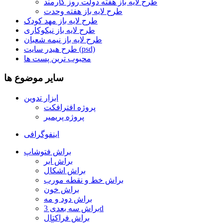
طرح لایه باز هفته دولت روز کارمند
طرح لایه باز هفته وحدت
طرح لایه باز مهد کودک
طرح لایه باز نیکوکاری
طرح لایه باز نیمه شعبان
طرح هیدر سایت (psd)
محبوب ترین پست ها
سایر موضوع ها
ابزار تدوین
پروژه افترافکت
پروژه پریمیر
اینفوگرافی
براش فتوشاپ
براش ابر
براش اشکال
براش خط و نقطه مورب
براش خون
براش دود و مه
براش سه بعدی 3d
براش فراکتال