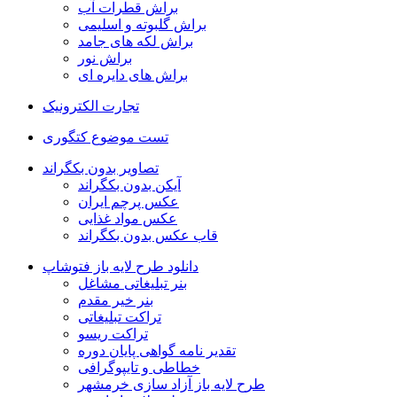
براش قطرات آب
براش گلبوته و اسلیمی
براش لکه های جامد
براش نور
براش های دایره ای
تجارت الکترونیک
تست موضوع کتگوری
تصاویر بدون بکگراند
آیکن بدون بکگراند
عکس پرچم ایران
عکس مواد غذایی
قاب عکس بدون بکگراند
دانلود طرح لایه باز فتوشاپ
بنر تبلیغاتی مشاغل
بنر خیر مقدم
تراکت تبلیغاتی
تراکت ریسو
تقدیر نامه گواهی پایان دوره
خطاطی و تایپوگرافی
طرح لایه باز آزاد سازی خرمشهر