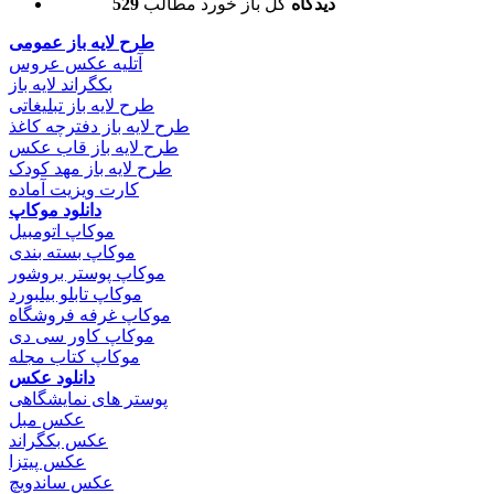
529 دیدگاه
کل باز خورد مطالب
طرح لایه باز عمومی
آتلیه عکس عروس
بکگراند لایه باز
طرح لایه باز تبلیغاتی
طرح لایه باز دفترچه کاغذ
طرح لایه باز قاب عکس
طرح لایه باز مهد کودک
کارت ویزیت آماده
دانلود موکاپ
موکاپ اتومبیل
موکاپ بسته بندی
موکاپ پوستر بروشور
موکاپ تابلو بیلبورد
موکاپ غرفه فروشگاه
موکاپ کاور سی دی
موکاپ کتاب مجله
دانلود عکس
پوستر های نمایشگاهی
عکس مبل
عکس بکگراند
عکس پیتزا
عکس ساندویچ