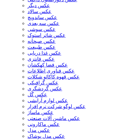
عکس دیگر
عکس سالاد
عکس ساندویچ
عکس سه بعدی
عکس سوشی
عکس شاتر استوک
عکس صبحانه
عکس طبیعت
عکس غذا دریایی
عکس فانتزی
عکس فضا کهکشان
عکس فناوری اطلاعات
عکس قهوه کاکائو شکلات
عکس گرافیکی
عکس گردشگری
عکس گل
عکس لوازم آرایشی
عکس لوگو شرکت نرم افزار
عکس ماساژ
عکس ماشین آلات صنعتی
عکس ماکارونی
عکس مدل
عکس مدل پوشاک