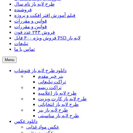
طرح لایه باز نام سال
فروشنده
فیلم آموزش افتر افکت و پروژه
قوانین و مقررات
قوانین و مقررات
فروش ۲۴۳ عدد فون
فروش ویژه ۳۰۰ فایل PSD لایه باز
تبلیغات
تماس با ما
Menu
دانلود طرح لایه باز فتوشاپ
بنر خیر مقدم
تراکت تبلیغاتی
تراکت ریسو
طرح لایه باز اعلامیه
طرح لایه باز کارت ویزیت
طرح لایه باز انتخاباتی
طرح لایه باز بنر
طرح لایه باز مناسبتی
دانلود عکس
عکس مواد غذایی
عکس ورزشی