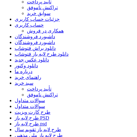
تأیید پرداخت
تراکنش ناموفق
سوابق خرید
جزئیات حساب کاربری
حساب کاربری
همکاری در فروش
داشبورد فروشندگان
داشبورد فروشندگان
دانلود براش فتوشاپ
دانلود طرح لایه باز فتوشاپ
دانلود عکس جدید
دانلود وکتور
درباره ما
راهنمای خرید
سبد خرید
تأیید پرداخت
تراکنش ناموفق
سوالات متداول
سوالات متداول
طرح کارت ویزیت
طرح لایه باز PSD
طرح لایه باز psd
طرح لایه باز تقویم سال
طرح لایه باز ملی مذهبی