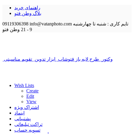
راهنمای خرید
بلاگ وطن فتو
تایم کاری : شنبه تا چهارشنبه
info@vatanphoto.com
09119306398
9 - 21
وطن فتو
وکتور
طرح لایه باز فتوشاپ
ابزار تدوین
تقویم مناسبتی
Wish Lists
Create
Edit
View
اشتراک ویژه
اینماد
پشتیبانی
تراکت تبلیغاتی
تسویه حساب