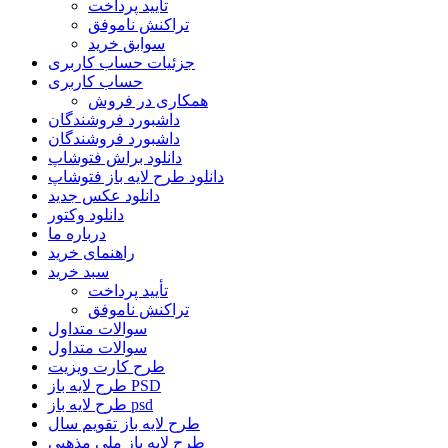
تأیید پرداخت
تراکنش ناموفق
سوابق خرید
جزئیات حساب کاربری
حساب کاربری
همکاری در فروش
داشبورد فروشندگان
داشبورد فروشندگان
دانلود براش فتوشاپ
دانلود طرح لایه باز فتوشاپ
دانلود عکس جدید
دانلود وکتور
درباره ما
راهنمای خرید
سبد خرید
تأیید پرداخت
تراکنش ناموفق
سوالات متداول
سوالات متداول
طرح کارت ویزیت
طرح لایه باز PSD
طرح لایه باز psd
طرح لایه باز تقویم سال
طرح لایه باز ملی مذهبی