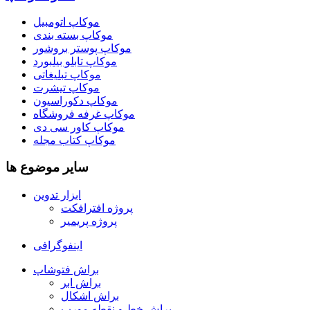
موکاپ اتومبیل
موکاپ بسته بندی
موکاپ پوستر بروشور
موکاپ تابلو بیلبورد
موکاپ تبلیغاتی
موکاپ تیشرت
موکاپ دکوراسیون
موکاپ غرفه فروشگاه
موکاپ کاور سی دی
موکاپ کتاب مجله
سایر موضوع ها
ابزار تدوین
پروژه افترافکت
پروژه پریمیر
اینفوگرافی
براش فتوشاپ
براش ابر
براش اشکال
براش خط و نقطه مورب