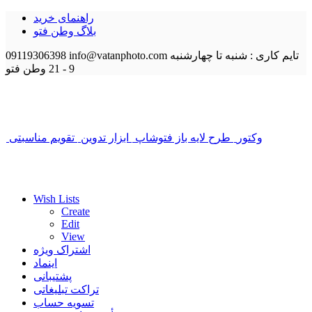
راهنمای خرید
بلاگ وطن فتو
تایم کاری : شنبه تا چهارشنبه
info@vatanphoto.com
09119306398
9 - 21
وطن فتو
وکتور
طرح لایه باز فتوشاپ
ابزار تدوین
تقویم مناسبتی
Wish Lists
Create
Edit
View
اشتراک ویژه
اینماد
پشتیبانی
تراکت تبلیغاتی
تسویه حساب