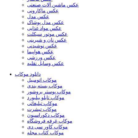
عکس ماشین آلات صنعتی
عکس ماکارونی
عکس مدل
عکس مدل پوشاک
عکس مواد غذایی
عکس موتور سیکلت
عکس نان و شیرینی
عکس نوشیدنی
عکس هواپیما
عکس ورزشی
عکس وسایل نقلیه
دانلود موکاپ
موکاپ اتومبیل
موکاپ بسته بندی
موکاپ پوستر بروشور
موکاپ تابلو بیلبورد
موکاپ تبلیغاتی
موکاپ تیشرت
موکاپ دکوراسیون
موکاپ غرفه فروشگاه
موکاپ کاور سی دی
موکاپ کتاب مجله