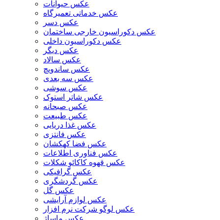
عکس حیوانات
عکس خدماتی تعمیرگاه
عکس دسر
عکس دکوراسیون خارجی ساختمان
عکس دکوراسیون داخلی
عکس دیگر
عکس سالاد
عکس ساندویچ
عکس سه بعدی
عکس سوشی
عکس شاتر استوک
عکس صبحانه
عکس طبیعت
عکس غذا دریایی
عکس فانتزی
عکس فضا کهکشان
عکس فناوری اطلاعات
عکس قهوه کاکائو شکلات
عکس گرافیکی
عکس گردشگری
عکس گل
عکس لوازم آرایشی
عکس لوگو شرکت نرم افزار
عکس ماساژ