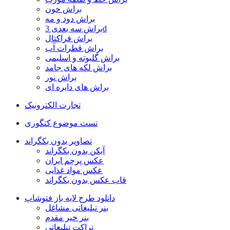
براش خون
براش دود و مه
براش سه بعدی 3d
براش فراکتال
براش قطرات آب
براش گلبوته و اسلیمی
براش لکه های جامد
براش نور
براش های دایره ای
تجارت الکترونیک
تست موضوع کتگوری
تصاویر بدون بکگراند
آیکن بدون بکگراند
عکس پرچم ایران
عکس مواد غذایی
قاب عکس بدون بکگراند
دانلود طرح لایه باز فتوشاپ
بنر تبلیغاتی مشاغل
بنر خیر مقدم
تراکت تبلیغاتی