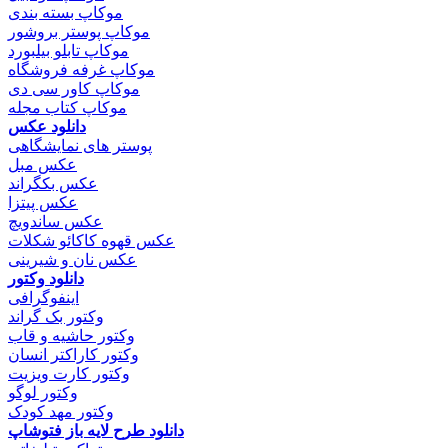
موکاپ بسته بندی
موکاپ پوستر بروشور
موکاپ تابلو بیلبورد
موکاپ غرفه فروشگاه
موکاپ کاور سی دی
موکاپ کتاب مجله
دانلود عکس
پوستر های نمایشگاهی
عکس مبل
عکس بکگراند
عکس پیتزا
عکس ساندویچ
عکس قهوه کاکائو شکلات
عکس نان و شیرینی
دانلود وکتور
اینفوگرافی
وکتور بک گراند
وکتور حاشیه و قاب
وکتور کاراکتر انسان
وکتور کارت ویزیت
وکتور لوگو
وکتور مهد کودک
دانلود طرح لایه باز فتوشاپ