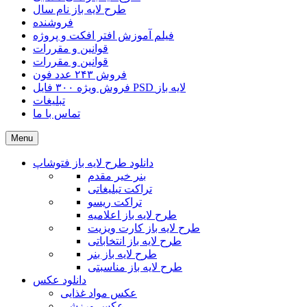
طرح لایه باز نام سال
فروشنده
فیلم آموزش افتر افکت و پروژه
قوانین و مقررات
قوانین و مقررات
فروش ۲۴۳ عدد فون
فروش ویژه ۳۰۰ فایل PSD لایه باز
تبلیغات
تماس با ما
Menu
دانلود طرح لایه باز فتوشاپ
بنر خیر مقدم
تراکت تبلیغاتی
تراکت ریسو
طرح لایه باز اعلامیه
طرح لایه باز کارت ویزیت
طرح لایه باز انتخاباتی
طرح لایه باز بنر
طرح لایه باز مناسبتی
دانلود عکس
عکس مواد غذایی
عکس ورزشی