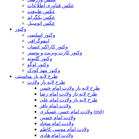
عکس فناوری اطلاعات
عکس طبیعت
عکس بکگراند
عکس اتومبیل
وکتور
وکتور اسلیمی
اینفوگرافی
وکتور کاراکتر انسان
وکتور کارت ویزیت و پوستر
وکتور گلبوته
وکتور لوگو
وکتور مهد کودک
طرح لایه باز مناسبتی
طرح لایه باز ولادت
طرح لایه باز ولادت امام حسن
طرح لایه باز ولادت امام رضا
طرح لایه باز ولادت امام علی
ولادت امام باقر
ولادت امام حسن عسکری (psd)
ولادت امام حسین
ولادت امام سجاد
ولادت امام موسی کاظم
ولادت امام هادی