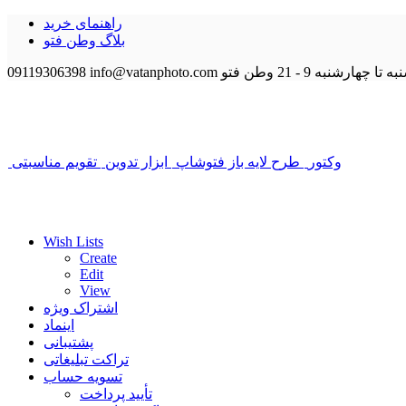
راهنمای خرید
بلاگ وطن فتو
 تا چهارشنبه 9 - 21
وطن فتو
info@vatanphoto.com
09119306398
وکتور
طرح لایه باز فتوشاپ
ابزار تدوین
تقویم مناسبتی
Wish Lists
Create
Edit
View
اشتراک ویژه
اینماد
پشتیبانی
تراکت تبلیغاتی
تسویه حساب
تأیید پرداخت