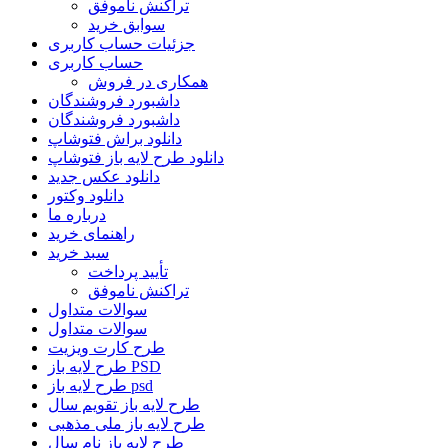
تراکنش ناموفق
سوابق خرید
جزئیات حساب کاربری
حساب کاربری
همکاری در فروش
داشبورد فروشندگان
داشبورد فروشندگان
دانلود براش فتوشاپ
دانلود طرح لایه باز فتوشاپ
دانلود عکس جدید
دانلود وکتور
درباره ما
راهنمای خرید
سبد خرید
تأیید پرداخت
تراکنش ناموفق
سوالات متداول
سوالات متداول
طرح کارت ویزیت
طرح لایه باز PSD
طرح لایه باز psd
طرح لایه باز تقویم سال
طرح لایه باز ملی مذهبی
طرح لایه باز نام سال