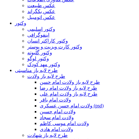
عکس طبیعت
عکس بکگراند
عکس اتومبیل
وکتور
وکتور اسلیمی
اینفوگرافی
وکتور کاراکتر انسان
وکتور کارت ویزیت و پوستر
وکتور گلبوته
وکتور لوگو
وکتور مهد کودک
طرح لایه باز مناسبتی
طرح لایه باز ولادت
طرح لایه باز ولادت امام حسن
طرح لایه باز ولادت امام رضا
طرح لایه باز ولادت امام علی
ولادت امام باقر
ولادت امام حسن عسکری (psd)
ولادت امام حسین
ولادت امام سجاد
ولادت امام موسی کاظم
ولادت امام هادی
طرح لایه باز شهادت