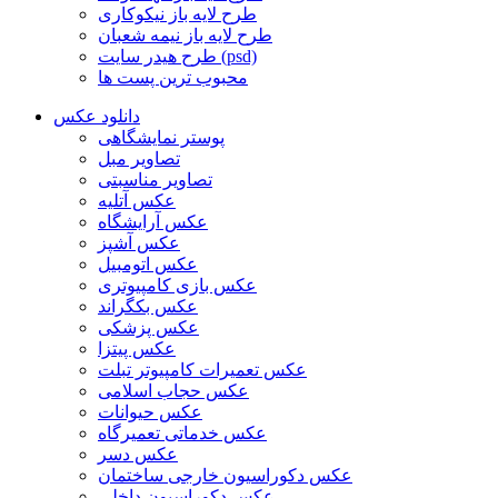
طرح لایه باز نیکوکاری
طرح لایه باز نیمه شعبان
طرح هیدر سایت (psd)
محبوب ترین پست ها
دانلود عکس
پوستر نمایشگاهی
تصاویر مبل
تصاویر مناسبتی
عکس آتلیه
عکس آرایشگاه
عکس آشپز
عکس اتومبیل
عکس بازی کامپیوتری
عکس بکگراند
عکس پزشکی
عکس پیتزا
عکس تعمیرات کامپیوتر تبلت
عکس حجاب اسلامی
عکس حیوانات
عکس خدماتی تعمیرگاه
عکس دسر
عکس دکوراسیون خارجی ساختمان
عکس دکوراسیون داخلی