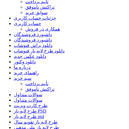
تأیید پرداخت
تراکنش ناموفق
سوابق خرید
جزئیات حساب کاربری
حساب کاربری
همکاری در فروش
داشبورد فروشندگان
داشبورد فروشندگان
دانلود براش فتوشاپ
دانلود طرح لایه باز فتوشاپ
دانلود عکس جدید
دانلود وکتور
درباره ما
راهنمای خرید
سبد خرید
تأیید پرداخت
تراکنش ناموفق
سوالات متداول
سوالات متداول
طرح کارت ویزیت
طرح لایه باز PSD
طرح لایه باز psd
طرح لایه باز تقویم سال
طرح لایه باز ملی مذهبی