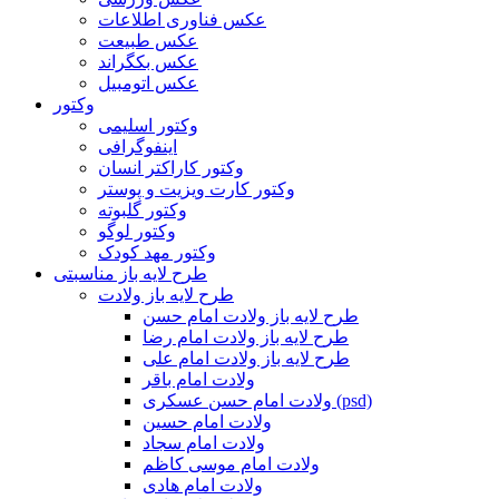
عکس فناوری اطلاعات
عکس طبیعت
عکس بکگراند
عکس اتومبیل
وکتور
وکتور اسلیمی
اینفوگرافی
وکتور کاراکتر انسان
وکتور کارت ویزیت و پوستر
وکتور گلبوته
وکتور لوگو
وکتور مهد کودک
طرح لایه باز مناسبتی
طرح لایه باز ولادت
طرح لایه باز ولادت امام حسن
طرح لایه باز ولادت امام رضا
طرح لایه باز ولادت امام علی
ولادت امام باقر
ولادت امام حسن عسکری (psd)
ولادت امام حسین
ولادت امام سجاد
ولادت امام موسی کاظم
ولادت امام هادی