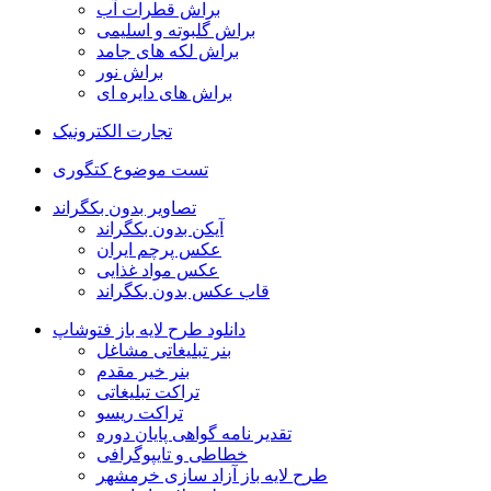
براش قطرات آب
براش گلبوته و اسلیمی
براش لکه های جامد
براش نور
براش های دایره ای
تجارت الکترونیک
تست موضوع کتگوری
تصاویر بدون بکگراند
آیکن بدون بکگراند
عکس پرچم ایران
عکس مواد غذایی
قاب عکس بدون بکگراند
دانلود طرح لایه باز فتوشاپ
بنر تبلیغاتی مشاغل
بنر خیر مقدم
تراکت تبلیغاتی
تراکت ریسو
تقدیر نامه گواهی پایان دوره
خطاطی و تایپوگرافی
طرح لایه باز آزاد سازی خرمشهر