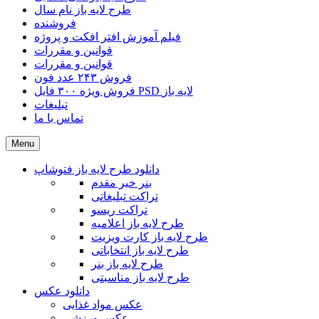
طرح لایه باز نام سال
فروشنده
فیلم آموزش افتر افکت و پروژه
قوانین و مقررات
قوانین و مقررات
فروش ۲۴۳ عدد فون
فروش ویژه ۳۰۰ فایل PSD لایه باز
تبلیغات
تماس با ما
Menu
دانلود طرح لایه باز فتوشاپ
بنر خیر مقدم
تراکت تبلیغاتی
تراکت ریسو
طرح لایه باز اعلامیه
طرح لایه باز کارت ویزیت
طرح لایه باز انتخاباتی
طرح لایه باز بنر
طرح لایه باز مناسبتی
دانلود عکس
عکس مواد غذایی
عکس ورزشی