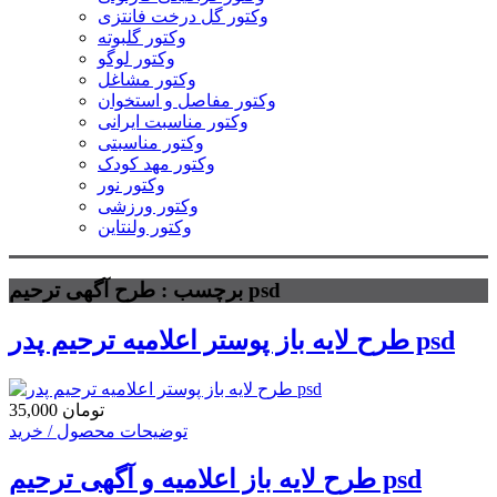
وکتور گل درخت فانتزی
وکتور گلبوته
وکتور لوگو
وکتور مشاغل
وکتور مفاصل و استخوان
وکتور مناسبت ایرانی
وکتور مناسبتی
وکتور مهد کودک
وکتور نور
وکتور ورزشی
وکتور ولنتاین
برچسب : طرح آگهی ترحیم psd
طرح لایه باز پوستر اعلامیه ترحیم پدر psd
35,000 تومان
توضیحات محصول / خرید
طرح لایه باز اعلامیه و آگهی ترحیم psd