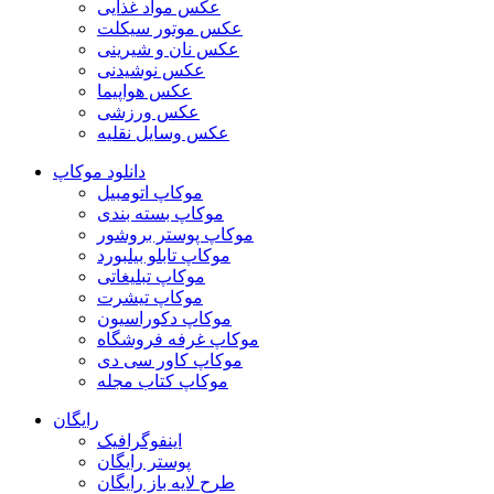
عکس مواد غذایی
عکس موتور سیکلت
عکس نان و شیرینی
عکس نوشیدنی
عکس هواپیما
عکس ورزشی
عکس وسایل نقلیه
دانلود موکاپ
موکاپ اتومبیل
موکاپ بسته بندی
موکاپ پوستر بروشور
موکاپ تابلو بیلبورد
موکاپ تبلیغاتی
موکاپ تیشرت
موکاپ دکوراسیون
موکاپ غرفه فروشگاه
موکاپ کاور سی دی
موکاپ کتاب مجله
رایگان
اینفوگرافیک
پوستر رایگان
طرح لایه باز رایگان