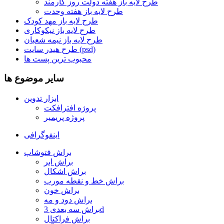
طرح لایه باز هفته دولت روز کارمند
طرح لایه باز هفته وحدت
طرح لایه باز مهد کودک
طرح لایه باز نیکوکاری
طرح لایه باز نیمه شعبان
طرح هیدر سایت (psd)
محبوب ترین پست ها
سایر موضوع ها
ابزار تدوین
پروژه افترافکت
پروژه پریمیر
اینفوگرافی
براش فتوشاپ
براش ابر
براش اشکال
براش خط و نقطه مورب
براش خون
براش دود و مه
براش سه بعدی 3d
براش فراکتال