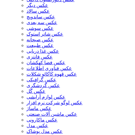
عکس دیگر
عکس سالاد
عکس ساندویچ
عکس سه بعدی
عکس سوشی
عکس شاتر استوک
عکس صبحانه
عکس طبیعت
عکس غذا دریایی
عکس فانتزی
عکس فضا کهکشان
عکس فناوری اطلاعات
عکس قهوه کاکائو شکلات
عکس گرافیکی
عکس گردشگری
عکس گل
عکس لوازم آرایشی
عکس لوگو شرکت نرم افزار
عکس ماساژ
عکس ماشین آلات صنعتی
عکس ماکارونی
عکس مدل
عکس مدل پوشاک