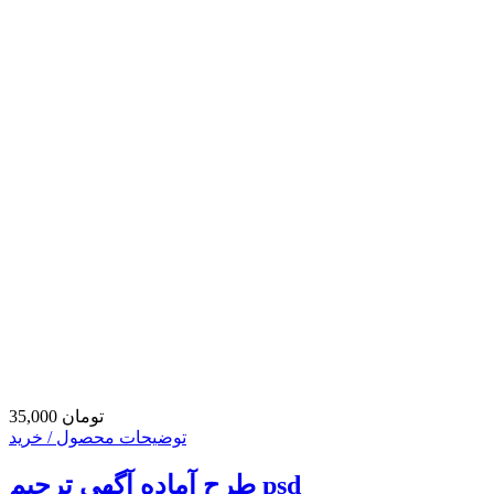
35,000 تومان
توضیحات محصول / خرید
طرح آماده آگهی ترحیم psd