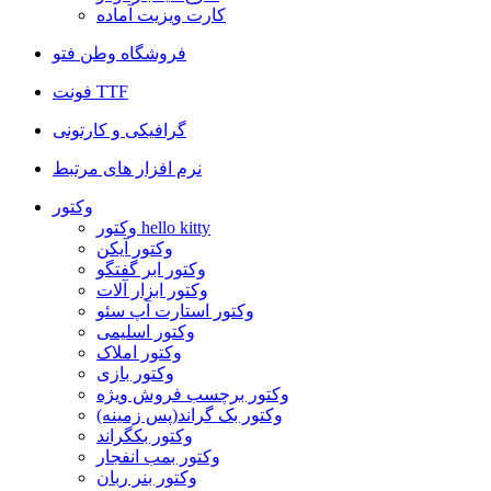
کارت ویزیت آماده
فروشگاه وطن فتو
فونت TTF
گرافیکی و کارتونی
نرم افزار های مرتبط
وکتور
وکتور hello kitty
وکتور آیکن
وکتور ابر گفتگو
وکتور ابزار آلات
وکتور استارت آپ سئو
وکتور اسلیمی
وکتور املاک
وکتور بازی
وکتور برچسب فروش ویژه
وکتور بک گراند(پس زمینه)
وکتور بکگراند
وکتور بمب انفجار
وکتور بنر ربان