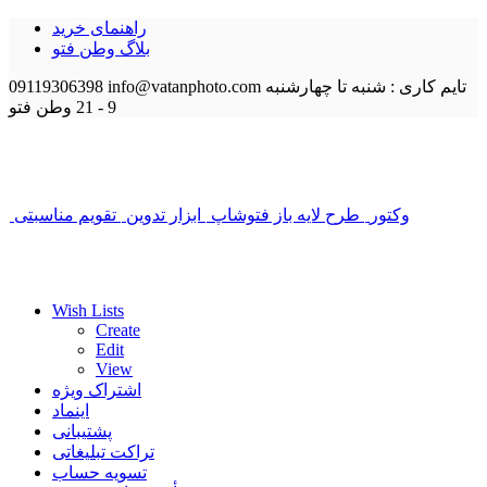
راهنمای خرید
بلاگ وطن فتو
تایم کاری : شنبه تا چهارشنبه
info@vatanphoto.com
09119306398
9 - 21
وطن فتو
وکتور
طرح لایه باز فتوشاپ
ابزار تدوین
تقویم مناسبتی
Wish Lists
Create
Edit
View
اشتراک ویژه
اینماد
پشتیبانی
تراکت تبلیغاتی
تسویه حساب