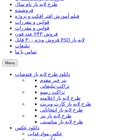
طرح لایه باز نام سال
فروشنده
فیلم آموزش افتر افکت و پروژه
قوانین و مقررات
قوانین و مقررات
فروش ۲۴۳ عدد فون
فروش ویژه ۳۰۰ فایل PSD لایه باز
تبلیغات
تماس با ما
Menu
دانلود طرح لایه باز فتوشاپ
بنر خیر مقدم
تراکت تبلیغاتی
تراکت ریسو
طرح لایه باز اعلامیه
طرح لایه باز کارت ویزیت
طرح لایه باز انتخاباتی
طرح لایه باز بنر
طرح لایه باز مناسبتی
دانلود عکس
عکس مواد غذایی
عکس ورزشی