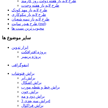
طرح لایه باز هفته دولت روز کارمند
طرح لایه باز هفته وحدت
طرح لایه باز مهد کودک
طرح لایه باز نیکوکاری
طرح لایه باز نیمه شعبان
طرح هیدر سایت (psd)
محبوب ترین پست ها
سایر موضوع ها
ابزار تدوین
پروژه افترافکت
پروژه پریمیر
اینفوگرافی
براش فتوشاپ
براش ابر
براش اشکال
براش خط و نقطه مورب
براش خون
براش دود و مه
براش سه بعدی 3d
براش فراکتال