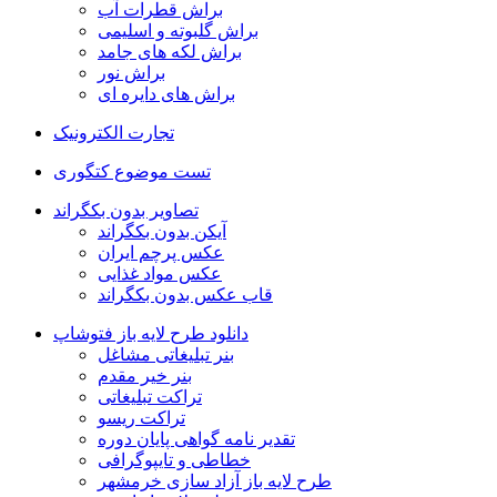
براش قطرات آب
براش گلبوته و اسلیمی
براش لکه های جامد
براش نور
براش های دایره ای
تجارت الکترونیک
تست موضوع کتگوری
تصاویر بدون بکگراند
آیکن بدون بکگراند
عکس پرچم ایران
عکس مواد غذایی
قاب عکس بدون بکگراند
دانلود طرح لایه باز فتوشاپ
بنر تبلیغاتی مشاغل
بنر خیر مقدم
تراکت تبلیغاتی
تراکت ریسو
تقدیر نامه گواهی پایان دوره
خطاطی و تایپوگرافی
طرح لایه باز آزاد سازی خرمشهر