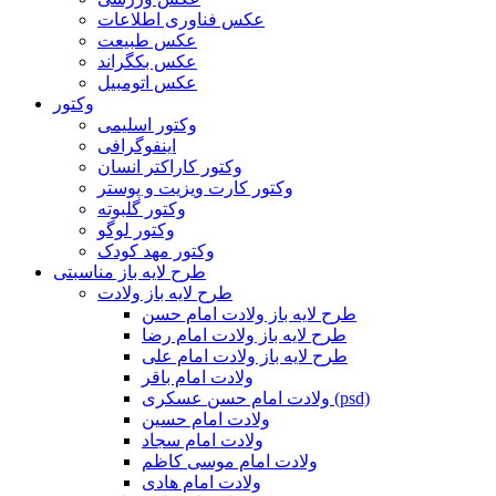
عکس فناوری اطلاعات
عکس طبیعت
عکس بکگراند
عکس اتومبیل
وکتور
وکتور اسلیمی
اینفوگرافی
وکتور کاراکتر انسان
وکتور کارت ویزیت و پوستر
وکتور گلبوته
وکتور لوگو
وکتور مهد کودک
طرح لایه باز مناسبتی
طرح لایه باز ولادت
طرح لایه باز ولادت امام حسن
طرح لایه باز ولادت امام رضا
طرح لایه باز ولادت امام علی
ولادت امام باقر
ولادت امام حسن عسکری (psd)
ولادت امام حسین
ولادت امام سجاد
ولادت امام موسی کاظم
ولادت امام هادی