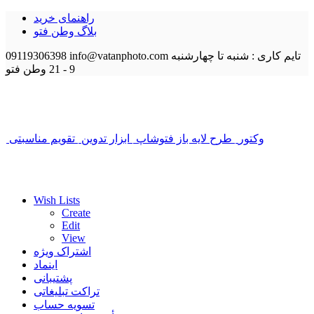
راهنمای خرید
بلاگ وطن فتو
تایم کاری : شنبه تا چهارشنبه
info@vatanphoto.com
09119306398
9 - 21
وطن فتو
وکتور
طرح لایه باز فتوشاپ
ابزار تدوین
تقویم مناسبتی
Wish Lists
Create
Edit
View
اشتراک ویژه
اینماد
پشتیبانی
تراکت تبلیغاتی
تسویه حساب