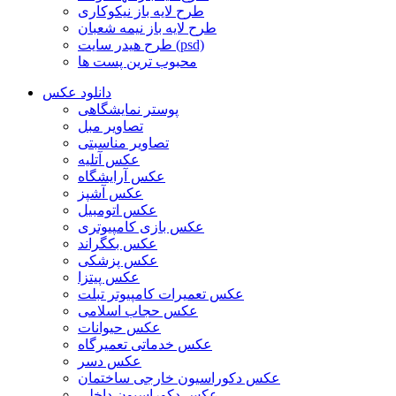
طرح لایه باز نیکوکاری
طرح لایه باز نیمه شعبان
طرح هیدر سایت (psd)
محبوب ترین پست ها
دانلود عکس
پوستر نمایشگاهی
تصاویر مبل
تصاویر مناسبتی
عکس آتلیه
عکس آرایشگاه
عکس آشپز
عکس اتومبیل
عکس بازی کامپیوتری
عکس بکگراند
عکس پزشکی
عکس پیتزا
عکس تعمیرات کامپیوتر تبلت
عکس حجاب اسلامی
عکس حیوانات
عکس خدماتی تعمیرگاه
عکس دسر
عکس دکوراسیون خارجی ساختمان
عکس دکوراسیون داخلی