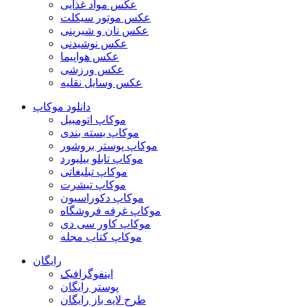
عکس مواد غذایی
عکس موتور سیکلت
عکس نان و شیرینی
عکس نوشیدنی
عکس هواپیما
عکس ورزشی
عکس وسایل نقلیه
دانلود موکاپ
موکاپ اتومبیل
موکاپ بسته بندی
موکاپ پوستر بروشور
موکاپ تابلو بیلبورد
موکاپ تبلیغاتی
موکاپ تیشرت
موکاپ دکوراسیون
موکاپ غرفه فروشگاه
موکاپ کاور سی دی
موکاپ کتاب مجله
رایگان
اینفوگرافیک
پوستر رایگان
طرح لایه باز رایگان