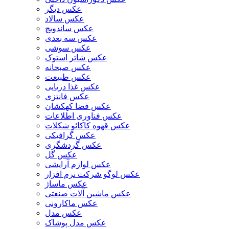
عکس دیگر
عکس سالاد
عکس ساندویچ
عکس سه بعدی
عکس سوشی
عکس شاتر استوک
عکس صبحانه
عکس طبیعت
عکس غذا دریایی
عکس فانتزی
عکس فضا کهکشان
عکس فناوری اطلاعات
عکس قهوه کاکائو شکلات
عکس گرافیکی
عکس گردشگری
عکس گل
عکس لوازم آرایشی
عکس لوگو شرکت نرم افزار
عکس ماساژ
عکس ماشین آلات صنعتی
عکس ماکارونی
عکس مدل
عکس مدل پوشاک