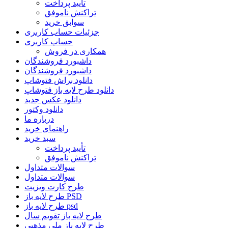
تأیید پرداخت
تراکنش ناموفق
سوابق خرید
جزئیات حساب کاربری
حساب کاربری
همکاری در فروش
داشبورد فروشندگان
داشبورد فروشندگان
دانلود براش فتوشاپ
دانلود طرح لایه باز فتوشاپ
دانلود عکس جدید
دانلود وکتور
درباره ما
راهنمای خرید
سبد خرید
تأیید پرداخت
تراکنش ناموفق
سوالات متداول
سوالات متداول
طرح کارت ویزیت
طرح لایه باز PSD
طرح لایه باز psd
طرح لایه باز تقویم سال
طرح لایه باز ملی مذهبی