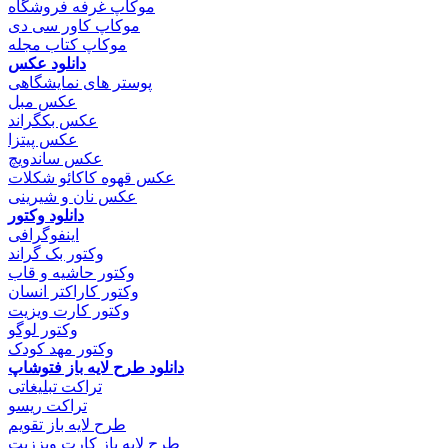
موکاپ غرفه فروشگاه
موکاپ کاور سی دی
موکاپ کتاب مجله
دانلود عکس
پوستر های نمایشگاهی
عکس مبل
عکس بکگراند
عکس پیتزا
عکس ساندویچ
عکس قهوه کاکائو شکلات
عکس نان و شیرینی
دانلود وکتور
اینفوگرافی
وکتور بک گراند
وکتور حاشیه و قاب
وکتور کاراکتر انسان
وکتور کارت ویزیت
وکتور لوگو
وکتور مهد کودک
دانلود طرح لایه باز فتوشاپ
تراکت تبلیغاتی
تراکت ریسو
طرح لایه باز تقویم
طرح لایه باز کارت ویززیت