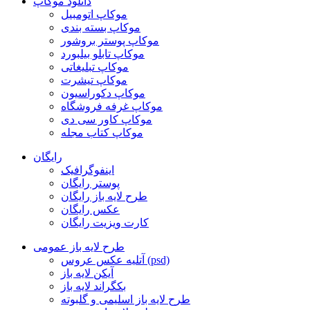
دانلود موکاپ
موکاپ اتومبیل
موکاپ بسته بندی
موکاپ پوستر بروشور
موکاپ تابلو بیلبورد
موکاپ تبلیغاتی
موکاپ تیشرت
موکاپ دکوراسیون
موکاپ غرفه فروشگاه
موکاپ کاور سی دی
موکاپ کتاب مجله
رایگان
اینفوگرافیک
پوستر رایگان
طرح لایه باز رایگان
عکس رایگان
کارت ویزیت رایگان
طرح لایه باز عمومی
آتلیه عکس عروس (psd)
آیکن لایه باز
بکگراند لایه باز
طرح لایه باز اسلیمی و گلبوته