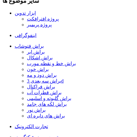
سایر موضوع ها
ابزار تدوین
پروژه افترافکت
پروژه پریمیر
اینفوگرافی
براش فتوشاپ
براش ابر
براش اشکال
براش خط و نقطه مورب
براش خون
براش دود و مه
براش سه بعدی 3d
براش فراکتال
براش قطرات آب
براش گلبوته و اسلیمی
براش لکه های جامد
براش نور
براش های دایره ای
تجارت الکترونیک