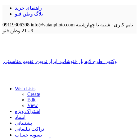
راهنمای خرید
بلاگ وطن فتو
تایم کاری : شنبه تا چهارشنبه
info@vatanphoto.com
09119306398
9 - 21
وطن فتو
وکتور
طرح لایه باز فتوشاپ
ابزار تدوین
تقویم مناسبتی
Wish Lists
Create
Edit
View
اشتراک ویژه
اینماد
پشتیبانی
تراکت تبلیغاتی
تسویه حساب