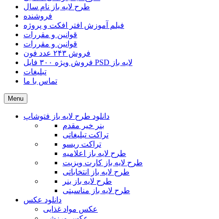
طرح لایه باز نام سال
فروشنده
فیلم آموزش افتر افکت و پروژه
قوانین و مقررات
قوانین و مقررات
فروش ۲۴۳ عدد فون
فروش ویژه ۳۰۰ فایل PSD لایه باز
تبلیغات
تماس با ما
Menu
دانلود طرح لایه باز فتوشاپ
بنر خیر مقدم
تراکت تبلیغاتی
تراکت ریسو
طرح لایه باز اعلامیه
طرح لایه باز کارت ویزیت
طرح لایه باز انتخاباتی
طرح لایه باز بنر
طرح لایه باز مناسبتی
دانلود عکس
عکس مواد غذایی
عکس ورزشی