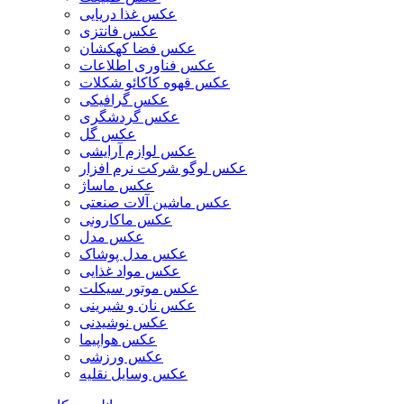
عکس غذا دریایی
عکس فانتزی
عکس فضا کهکشان
عکس فناوری اطلاعات
عکس قهوه کاکائو شکلات
عکس گرافیکی
عکس گردشگری
عکس گل
عکس لوازم آرایشی
عکس لوگو شرکت نرم افزار
عکس ماساژ
عکس ماشین آلات صنعتی
عکس ماکارونی
عکس مدل
عکس مدل پوشاک
عکس مواد غذایی
عکس موتور سیکلت
عکس نان و شیرینی
عکس نوشیدنی
عکس هواپیما
عکس ورزشی
عکس وسایل نقلیه