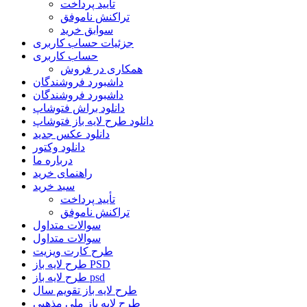
تأیید پرداخت
تراکنش ناموفق
سوابق خرید
جزئیات حساب کاربری
حساب کاربری
همکاری در فروش
داشبورد فروشندگان
داشبورد فروشندگان
دانلود براش فتوشاپ
دانلود طرح لایه باز فتوشاپ
دانلود عکس جدید
دانلود وکتور
درباره ما
راهنمای خرید
سبد خرید
تأیید پرداخت
تراکنش ناموفق
سوالات متداول
سوالات متداول
طرح کارت ویزیت
طرح لایه باز PSD
طرح لایه باز psd
طرح لایه باز تقویم سال
طرح لایه باز ملی مذهبی