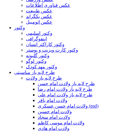
عکس فناوری اطلاعات
عکس طبیعت
عکس بکگراند
عکس اتومبیل
وکتور
وکتور اسلیمی
اینفوگرافی
وکتور کاراکتر انسان
وکتور کارت ویزیت و پوستر
وکتور گلبوته
وکتور لوگو
وکتور مهد کودک
طرح لایه باز مناسبتی
طرح لایه باز ولادت
طرح لایه باز ولادت امام حسن
طرح لایه باز ولادت امام رضا
طرح لایه باز ولادت امام علی
ولادت امام باقر
ولادت امام حسن عسکری (psd)
ولادت امام حسین
ولادت امام سجاد
ولادت امام موسی کاظم
ولادت امام هادی