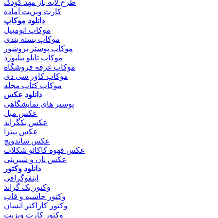
طرح لایه باز مهد کودک
کارت ویزیت آماده
دانلود موکاپ
موکاپ اتومبیل
موکاپ بسته بندی
موکاپ پوستر بروشور
موکاپ تابلو بیلبورد
موکاپ غرفه فروشگاه
موکاپ کاور سی دی
موکاپ کتاب مجله
دانلود عکس
پوستر های نمایشگاهی
عکس مبل
عکس بکگراند
عکس پیتزا
عکس ساندویچ
عکس قهوه کاکائو شکلات
عکس نان و شیرینی
دانلود وکتور
اینفوگرافی
وکتور بک گراند
وکتور حاشیه و قاب
وکتور کاراکتر انسان
وکتور کارت ویزیت