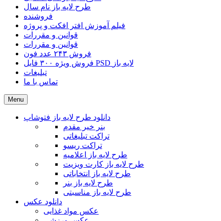
طرح لایه باز نام سال
فروشنده
فیلم آموزش افتر افکت و پروژه
قوانین و مقررات
قوانین و مقررات
فروش ۲۴۳ عدد فون
فروش ویژه ۳۰۰ فایل PSD لایه باز
تبلیغات
تماس با ما
Menu
دانلود طرح لایه باز فتوشاپ
بنر خیر مقدم
تراکت تبلیغاتی
تراکت ریسو
طرح لایه باز اعلامیه
طرح لایه باز کارت ویزیت
طرح لایه باز انتخاباتی
طرح لایه باز بنر
طرح لایه باز مناسبتی
دانلود عکس
عکس مواد غذایی
عکس ورزشی