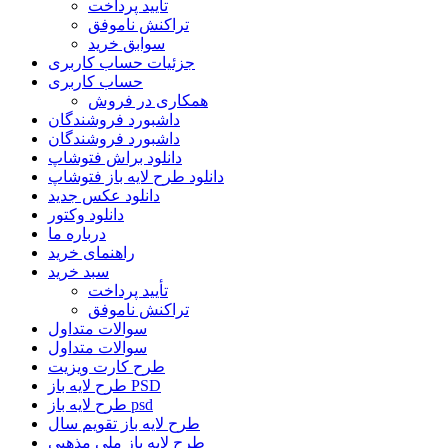
تأیید پرداخت
تراکنش ناموفق
سوابق خرید
جزئیات حساب کاربری
حساب کاربری
همکاری در فروش
داشبورد فروشندگان
داشبورد فروشندگان
دانلود براش فتوشاپ
دانلود طرح لایه باز فتوشاپ
دانلود عکس جدید
دانلود وکتور
درباره ما
راهنمای خرید
سبد خرید
تأیید پرداخت
تراکنش ناموفق
سوالات متداول
سوالات متداول
طرح کارت ویزیت
طرح لایه باز PSD
طرح لایه باز psd
طرح لایه باز تقویم سال
طرح لایه باز ملی مذهبی