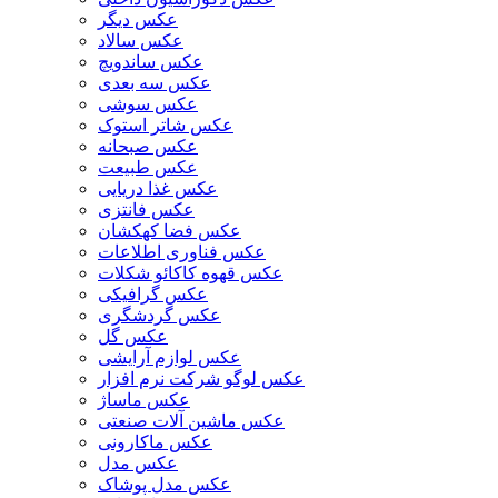
عکس دیگر
عکس سالاد
عکس ساندویچ
عکس سه بعدی
عکس سوشی
عکس شاتر استوک
عکس صبحانه
عکس طبیعت
عکس غذا دریایی
عکس فانتزی
عکس فضا کهکشان
عکس فناوری اطلاعات
عکس قهوه کاکائو شکلات
عکس گرافیکی
عکس گردشگری
عکس گل
عکس لوازم آرایشی
عکس لوگو شرکت نرم افزار
عکس ماساژ
عکس ماشین آلات صنعتی
عکس ماکارونی
عکس مدل
عکس مدل پوشاک