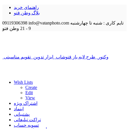
راهنمای خرید
بلاگ وطن فتو
تایم کاری : شنبه تا چهارشنبه
info@vatanphoto.com
09119306398
9 - 21
وطن فتو
وکتور
طرح لایه باز فتوشاپ
ابزار تدوین
تقویم مناسبتی
Wish Lists
Create
Edit
View
اشتراک ویژه
اینماد
پشتیبانی
تراکت تبلیغاتی
تسویه حساب