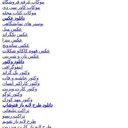
موکاپ غرفه فروشگاه
موکاپ کاور سی دی
موکاپ کتاب مجله
دانلود عکس
پوستر های نمایشگاهی
عکس مبل
عکس بکگراند
عکس پیتزا
عکس ساندویچ
عکس قهوه کاکائو شکلات
عکس نان و شیرینی
دانلود وکتور
اینفوگرافی
وکتور بک گراند
وکتور حاشیه و قاب
وکتور کاراکتر انسان
وکتور کارت ویزیت
وکتور لوگو
وکتور مهد کودک
دانلود طرح لایه باز فتوشاپ
تراکت تبلیغاتی
تراکت ریسو
طرح لایه باز تقویم
طرح لایه باز کارت ویززیت