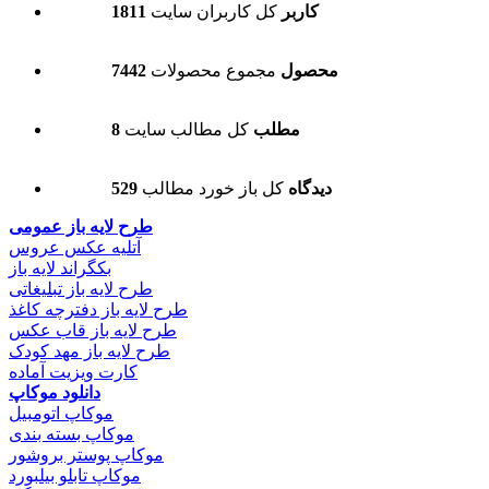
1811 کاربر
کل کاربران سایت
7442 محصول
مجموع محصولات
8 مطلب
کل مطالب سایت
529 دیدگاه
کل باز خورد مطالب
طرح لایه باز عمومی
آتلیه عکس عروس
بکگراند لایه باز
طرح لایه باز تبلیغاتی
طرح لایه باز دفترچه کاغذ
طرح لایه باز قاب عکس
طرح لایه باز مهد کودک
کارت ویزیت آماده
دانلود موکاپ
موکاپ اتومبیل
موکاپ بسته بندی
موکاپ پوستر بروشور
موکاپ تابلو بیلبورد