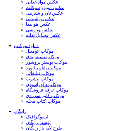
عکس مواد غذایی
عکس موتور سیکلت
عکس نان و شیرینی
عکس نوشیدنی
عکس هواپیما
عکس ورزشی
عکس وسایل نقلیه
دانلود موکاپ
موکاپ اتومبیل
موکاپ بسته بندی
موکاپ پوستر بروشور
موکاپ تابلو بیلبورد
موکاپ تبلیغاتی
موکاپ تیشرت
موکاپ دکوراسیون
موکاپ غرفه فروشگاه
موکاپ کاور سی دی
موکاپ کتاب مجله
رایگان
اینفوگرافیک
پوستر رایگان
طرح لایه باز رایگان