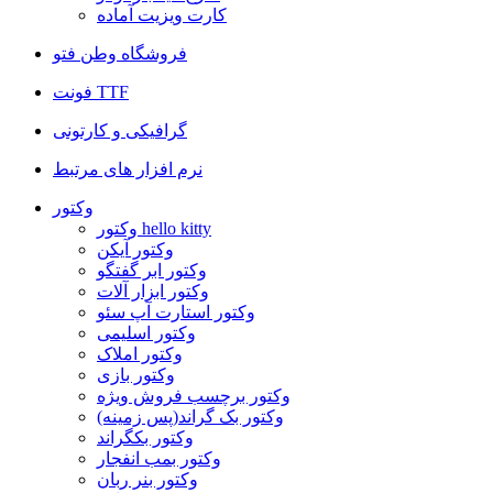
کارت ویزیت آماده
فروشگاه وطن فتو
فونت TTF
گرافیکی و کارتونی
نرم افزار های مرتبط
وکتور
وکتور hello kitty
وکتور آیکن
وکتور ابر گفتگو
وکتور ابزار آلات
وکتور استارت آپ سئو
وکتور اسلیمی
وکتور املاک
وکتور بازی
وکتور برچسب فروش ویژه
وکتور بک گراند(پس زمینه)
وکتور بکگراند
وکتور بمب انفجار
وکتور بنر ربان