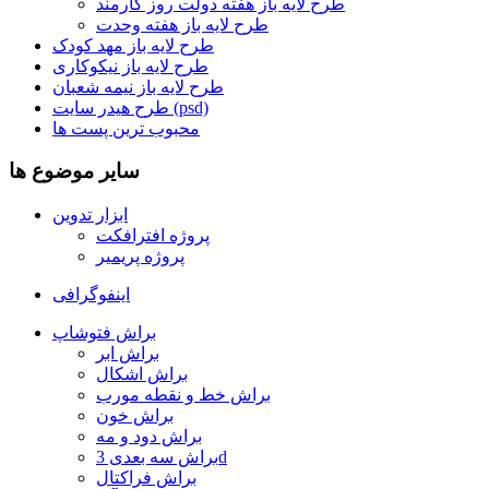
طرح لایه باز هفته دولت روز کارمند
طرح لایه باز هفته وحدت
طرح لایه باز مهد کودک
طرح لایه باز نیکوکاری
طرح لایه باز نیمه شعبان
طرح هیدر سایت (psd)
محبوب ترین پست ها
سایر موضوع ها
ابزار تدوین
پروژه افترافکت
پروژه پریمیر
اینفوگرافی
براش فتوشاپ
براش ابر
براش اشکال
براش خط و نقطه مورب
براش خون
براش دود و مه
براش سه بعدی 3d
براش فراکتال