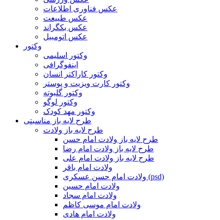
عکس فناوری اطلاعات
عکس طبیعت
عکس بکگراند
عکس اتومبیل
وکتور
وکتور اسلیمی
اینفوگرافی
وکتور کاراکتر انسان
وکتور کارت ویزیت و پوستر
وکتور گلبوته
وکتور لوگو
وکتور مهد کودک
طرح لایه باز مناسبتی
طرح لایه باز ولادت
طرح لایه باز ولادت امام حسن
طرح لایه باز ولادت امام رضا
طرح لایه باز ولادت امام علی
ولادت امام باقر
ولادت امام حسن عسکری (psd)
ولادت امام حسین
ولادت امام سجاد
ولادت امام موسی کاظم
ولادت امام هادی