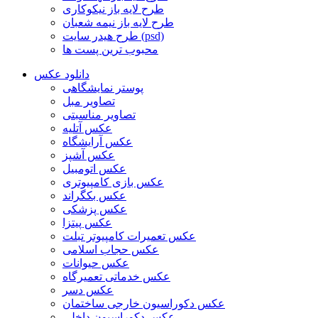
طرح لایه باز نیکوکاری
طرح لایه باز نیمه شعبان
طرح هیدر سایت (psd)
محبوب ترین پست ها
دانلود عکس
پوستر نمایشگاهی
تصاویر مبل
تصاویر مناسبتی
عکس آتلیه
عکس آرایشگاه
عکس آشپز
عکس اتومبیل
عکس بازی کامپیوتری
عکس بکگراند
عکس پزشکی
عکس پیتزا
عکس تعمیرات کامپیوتر تبلت
عکس حجاب اسلامی
عکس حیوانات
عکس خدماتی تعمیرگاه
عکس دسر
عکس دکوراسیون خارجی ساختمان
عکس دکوراسیون داخلی