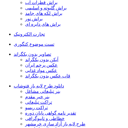
براش قطرات آب
براش گلبوته و اسلیمی
براش لکه های جامد
براش نور
براش های دایره ای
تجارت الکترونیک
تست موضوع کتگوری
تصاویر بدون بکگراند
آیکن بدون بکگراند
عکس پرچم ایران
عکس مواد غذایی
قاب عکس بدون بکگراند
دانلود طرح لایه باز فتوشاپ
بنر تبلیغاتی مشاغل
بنر خیر مقدم
تراکت تبلیغاتی
تراکت ریسو
تقدیر نامه گواهی پایان دوره
خطاطی و تایپوگرافی
طرح لایه باز آزاد سازی خرمشهر