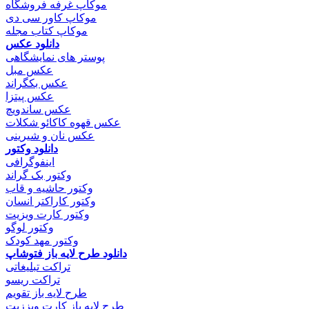
موکاپ غرفه فروشگاه
موکاپ کاور سی دی
موکاپ کتاب مجله
دانلود عکس
پوستر های نمایشگاهی
عکس مبل
عکس بکگراند
عکس پیتزا
عکس ساندویچ
عکس قهوه کاکائو شکلات
عکس نان و شیرینی
دانلود وکتور
اینفوگرافی
وکتور بک گراند
وکتور حاشیه و قاب
وکتور کاراکتر انسان
وکتور کارت ویزیت
وکتور لوگو
وکتور مهد کودک
دانلود طرح لایه باز فتوشاپ
تراکت تبلیغاتی
تراکت ریسو
طرح لایه باز تقویم
طرح لایه باز کارت ویززیت