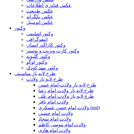
عکس فناوری اطلاعات
عکس طبیعت
عکس بکگراند
عکس اتومبیل
وکتور
وکتور اسلیمی
اینفوگرافی
وکتور کاراکتر انسان
وکتور کارت ویزیت و پوستر
وکتور گلبوته
وکتور لوگو
وکتور مهد کودک
طرح لایه باز مناسبتی
طرح لایه باز ولادت
طرح لایه باز ولادت امام حسن
طرح لایه باز ولادت امام رضا
طرح لایه باز ولادت امام علی
ولادت امام باقر
ولادت امام حسن عسکری (psd)
ولادت امام حسین
ولادت امام سجاد
ولادت امام موسی کاظم
ولادت امام هادی