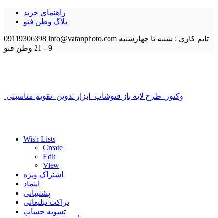
راهنمای خرید
بلاگ وطن فتو
تایم کاری : شنبه تا چهارشنبه
info@vatanphoto.com
09119306398
9 - 21
وطن فتو
وکتور
طرح لایه باز فتوشاپ
ابزار تدوین
تقویم مناسبتی
Wish Lists
Create
Edit
View
اشتراک ویژه
اینماد
پشتیبانی
تراکت تبلیغاتی
تسویه حساب