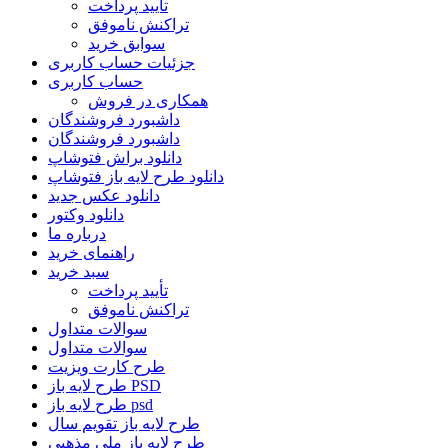
تأیید پرداخت
تراکنش ناموفق
سوابق خرید
جزئیات حساب کاربری
حساب کاربری
همکاری در فروش
داشبورد فروشندگان
داشبورد فروشندگان
دانلود براش فتوشاپ
دانلود طرح لایه باز فتوشاپ
دانلود عکس جدید
دانلود وکتور
درباره ما
راهنمای خرید
سبد خرید
تأیید پرداخت
تراکنش ناموفق
سوالات متداول
سوالات متداول
طرح کارت ویزیت
طرح لایه باز PSD
طرح لایه باز psd
طرح لایه باز تقویم سال
طرح لایه باز ملی مذهبی