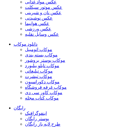
عکس مواد غذایی
عکس موتور سیکلت
عکس نان و شیرینی
عکس نوشیدنی
عکس هواپیما
عکس ورزشی
عکس وسایل نقلیه
دانلود موکاپ
موکاپ اتومبیل
موکاپ بسته بندی
موکاپ پوستر بروشور
موکاپ تابلو بیلبورد
موکاپ تبلیغاتی
موکاپ تیشرت
موکاپ دکوراسیون
موکاپ غرفه فروشگاه
موکاپ کاور سی دی
موکاپ کتاب مجله
رایگان
اینفوگرافیک
پوستر رایگان
طرح لایه باز رایگان