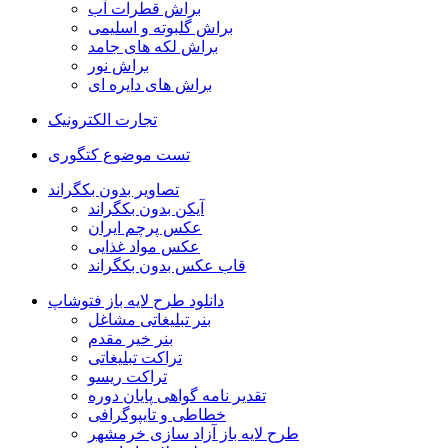
براش قطرات آب
براش گلبوته و اسلیمی
براش لکه های جامد
براش نور
براش های دایره ای
تجارت الکترونیک
تست موضوع کتگوری
تصاویر بدون بکگراند
آیکن بدون بکگراند
عکس پرچم ایران
عکس مواد غذایی
قاب عکس بدون بکگراند
دانلود طرح لایه باز فتوشاپ
بنر تبلیغاتی مشاغل
بنر خیر مقدم
تراکت تبلیغاتی
تراکت ریسو
تقدیر نامه گواهی پایان دوره
خطاطی و تایپوگرافی
طرح لایه باز آزاد سازی خرمشهر