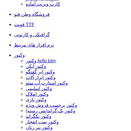
کارت ویزیت آماده
فروشگاه وطن فتو
فونت TTF
گرافیکی و کارتونی
نرم افزار های مرتبط
وکتور
وکتور hello kitty
وکتور آیکن
وکتور ابر گفتگو
وکتور ابزار آلات
وکتور استارت آپ سئو
وکتور اسلیمی
وکتور املاک
وکتور بازی
وکتور برچسب فروش ویژه
وکتور بک گراند(پس زمینه)
وکتور بکگراند
وکتور بمب انفجار
وکتور بنر ربان