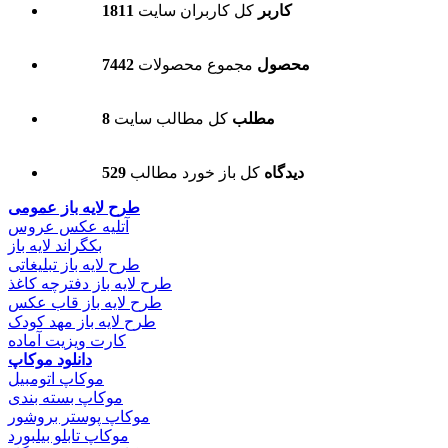
1811 کاربر
کل کاربران سایت
7442 محصول
مجموع محصولات
8 مطلب
کل مطالب سایت
529 دیدگاه
کل باز خورد مطالب
طرح لایه باز عمومی
آتلیه عکس عروس
بکگراند لایه باز
طرح لایه باز تبلیغاتی
طرح لایه باز دفترچه کاغذ
طرح لایه باز قاب عکس
طرح لایه باز مهد کودک
کارت ویزیت آماده
دانلود موکاپ
موکاپ اتومبیل
موکاپ بسته بندی
موکاپ پوستر بروشور
موکاپ تابلو بیلبورد