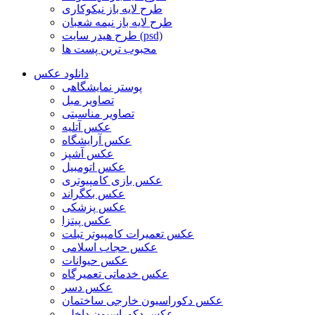
طرح لایه باز نیکوکاری
طرح لایه باز نیمه شعبان
طرح هیدر سایت (psd)
محبوب ترین پست ها
دانلود عکس
پوستر نمایشگاهی
تصاویر مبل
تصاویر مناسبتی
عکس آتلیه
عکس آرایشگاه
عکس آشپز
عکس اتومبیل
عکس بازی کامپیوتری
عکس بکگراند
عکس پزشکی
عکس پیتزا
عکس تعمیرات کامپیوتر تبلت
عکس حجاب اسلامی
عکس حیوانات
عکس خدماتی تعمیرگاه
عکس دسر
عکس دکوراسیون خارجی ساختمان
عکس دکوراسیون داخلی