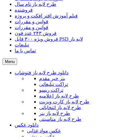
طرح لایه باز نام سال
فروشنده
فیلم آموزش افتر افکت و پروژه
قوانین و مقررات
قوانین و مقررات
فروش ۲۴۳ عدد فون
فروش ویژه ۳۰۰ فایل PSD لایه باز
تبلیغات
تماس با ما
Menu
دانلود طرح لایه باز فتوشاپ
بنر خیر مقدم
تراکت تبلیغاتی
تراکت ریسو
طرح لایه باز اعلامیه
طرح لایه باز کارت ویزیت
طرح لایه باز انتخاباتی
طرح لایه باز بنر
طرح لایه باز مناسبتی
دانلود عکس
عکس مواد غذایی
عکس ورزشی