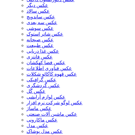
عکس دیگر
عکس سالاد
عکس ساندویچ
عکس سه بعدی
عکس سوشی
عکس شاتر استوک
عکس صبحانه
عکس طبیعت
عکس غذا دریایی
عکس فانتزی
عکس فضا کهکشان
عکس فناوری اطلاعات
عکس قهوه کاکائو شکلات
عکس گرافیکی
عکس گردشگری
عکس گل
عکس لوازم آرایشی
عکس لوگو شرکت نرم افزار
عکس ماساژ
عکس ماشین آلات صنعتی
عکس ماکارونی
عکس مدل
عکس مدل پوشاک