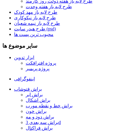
طرح لایه باز هفته دولت روز کارمند
طرح لایه باز هفته وحدت
طرح لایه باز مهد کودک
طرح لایه باز نیکوکاری
طرح لایه باز نیمه شعبان
طرح هیدر سایت (psd)
محبوب ترین پست ها
سایر موضوع ها
ابزار تدوین
پروژه افترافکت
پروژه پریمیر
اینفوگرافی
براش فتوشاپ
براش ابر
براش اشکال
براش خط و نقطه مورب
براش خون
براش دود و مه
براش سه بعدی 3d
براش فراکتال