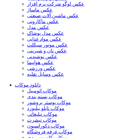
عکس لوگو شرکت نرم افزار
عکس ماساژ
عکس ماشین آلات صنعتی
عکس ماکارونی
عکس مدل
عکس مدل پوشاک
عکس مواد غذایی
عکس موتور سیکلت
عکس نان و شیرینی
عکس نوشیدنی
عکس هواپیما
عکس ورزشی
عکس وسایل نقلیه
دانلود موکاپ
موکاپ اتومبیل
موکاپ بسته بندی
موکاپ پوستر بروشور
موکاپ تابلو بیلبورد
موکاپ تبلیغاتی
موکاپ تیشرت
موکاپ دکوراسیون
موکاپ غرفه فروشگاه
موکاپ کاور سی دی