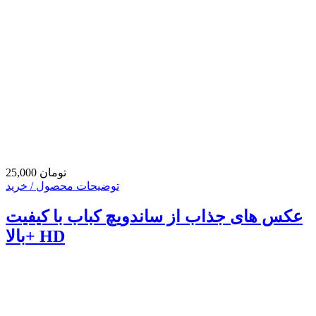
25,000 تومان
توضیحات محصول / خرید
عکس های جذاب از ساندویچ کباب با کیفیت
بالا+ HD