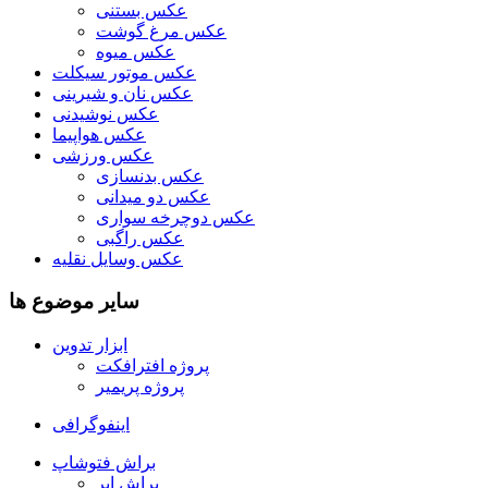
عکس بستنی
عکس مرغ گوشت
عکس میوه
عکس موتور سیکلت
عکس نان و شیرینی
عکس نوشیدنی
عکس هواپیما
عکس ورزشی
عکس بدنسازی
عکس دو میدانی
عکس دوچرخه سواری
عکس راگبی
عکس وسایل نقلیه
سایر موضوع ها
ابزار تدوین
پروژه افترافکت
پروژه پریمیر
اینفوگرافی
براش فتوشاپ
براش ابر