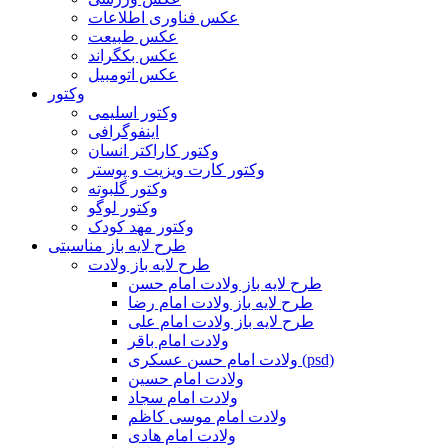
عکس فناوری اطلاعات
عکس طبیعت
عکس بکگراند
عکس اتومبیل
وکتور
وکتور اسلیمی
اینفوگرافی
وکتور کاراکتر انسان
وکتور کارت ویزیت و پوستر
وکتور گلبوته
وکتور لوگو
وکتور مهد کودک
طرح لایه باز مناسبتی
طرح لایه باز ولادت
طرح لایه باز ولادت امام حسن
طرح لایه باز ولادت امام رضا
طرح لایه باز ولادت امام علی
ولادت امام باقر
ولادت امام حسن عسکری (psd)
ولادت امام حسین
ولادت امام سجاد
ولادت امام موسی کاظم
ولادت امام هادی