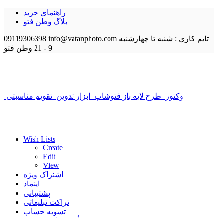
راهنمای خرید
بلاگ وطن فتو
تایم کاری : شنبه تا چهارشنبه
info@vatanphoto.com
09119306398
9 - 21
وطن فتو
وکتور
طرح لایه باز فتوشاپ
ابزار تدوین
تقویم مناسبتی
Wish Lists
Create
Edit
View
اشتراک ویژه
اینماد
پشتیبانی
تراکت تبلیغاتی
تسویه حساب