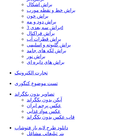
براش اشکال
براش خط و نقطه مورب
براش خون
براش دود و مه
براش سه بعدی 3d
براش فراکتال
براش قطرات آب
براش گلبوته و اسلیمی
براش لکه های جامد
براش نور
براش های دایره ای
تجارت الکترونیک
تست موضوع کتگوری
تصاویر بدون بکگراند
آیکن بدون بکگراند
عکس پرچم ایران
عکس مواد غذایی
قاب عکس بدون بکگراند
دانلود طرح لایه باز فتوشاپ
بنر تبلیغاتی مشاغل