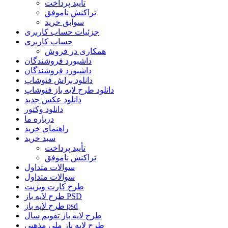
تأیید پرداخت
تراکنش ناموفق
سوابق خرید
جزئیات حساب کاربری
حساب کاربری
همکاری در فروش
داشبورد فروشندگان
داشبورد فروشندگان
دانلود براش فتوشاپ
دانلود طرح لایه باز فتوشاپ
دانلود عکس جدید
دانلود وکتور
درباره ما
راهنمای خرید
سبد خرید
تأیید پرداخت
تراکنش ناموفق
سوالات متداول
سوالات متداول
طرح کارت ویزیت
طرح لایه باز PSD
طرح لایه باز psd
طرح لایه باز تقویم سال
طرح لایه باز ملی مذهبی