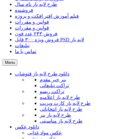
طرح لایه باز نام سال
فروشنده
فیلم آموزش افتر افکت و پروژه
قوانین و مقررات
قوانین و مقررات
فروش ۲۴۳ عدد فون
فروش ویژه ۳۰۰ فایل PSD لایه باز
تبلیغات
تماس با ما
Menu
دانلود طرح لایه باز فتوشاپ
بنر خیر مقدم
تراکت تبلیغاتی
تراکت ریسو
طرح لایه باز اعلامیه
طرح لایه باز کارت ویزیت
طرح لایه باز انتخاباتی
طرح لایه باز بنر
طرح لایه باز مناسبتی
دانلود عکس
عکس مواد غذایی
عکس ورزشی