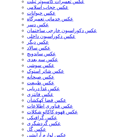
عکس تعمیرات کامپیوتر تبلت
عکس حجاب اسلامی
عکس حیوانات
عکس خدماتی تعمیرگاه
عکس دسر
عکس دکوراسیون خارجی ساختمان
عکس دکوراسیون داخلی
عکس دیگر
عکس سالاد
عکس ساندویچ
عکس سه بعدی
عکس سوشی
عکس شاتر استوک
عکس صبحانه
عکس طبیعت
عکس غذا دریایی
عکس فانتزی
عکس فضا کهکشان
عکس فناوری اطلاعات
عکس قهوه کاکائو شکلات
عکس گرافیکی
عکس گردشگری
عکس گل
عکس لوازم آرایشی