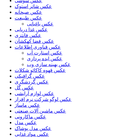
عکس سوشی
عکس شاتر استوک
عکس صبحانه
عکس طبیعت
عکس باغبانی
عکس غذا دریایی
عکس فانتزی
عکس فضا کهکشان
عکس فناوری اطلاعات
عکس استارت آپ
عکس ایده پردازی
عکس بهینه سازی وب
عکس قهوه کاکائو شکلات
عکس گرافیکی
عکس گردشگری
عکس گل
عکس لوازم آرایشی
عکس لوگو شرکت نرم افزار
عکس ماساژ
عکس ماشین آلات صنعتی
عکس ماکارونی
عکس مدل
عکس مدل پوشاک
عکس مواد غذایی