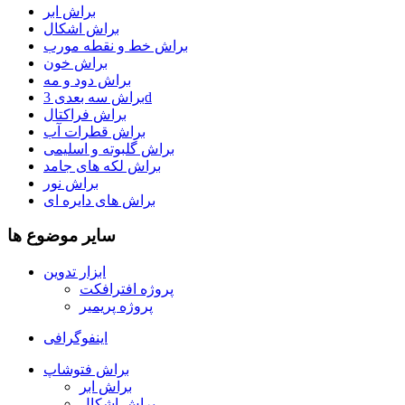
براش ابر
براش اشکال
براش خط و نقطه مورب
براش خون
براش دود و مه
براش سه بعدی 3d
براش فراکتال
براش قطرات آب
براش گلبوته و اسلیمی
براش لکه های جامد
براش نور
براش های دایره ای
سایر موضوع ها
ابزار تدوین
پروژه افترافکت
پروژه پریمیر
اینفوگرافی
براش فتوشاپ
براش ابر
براش اشکال