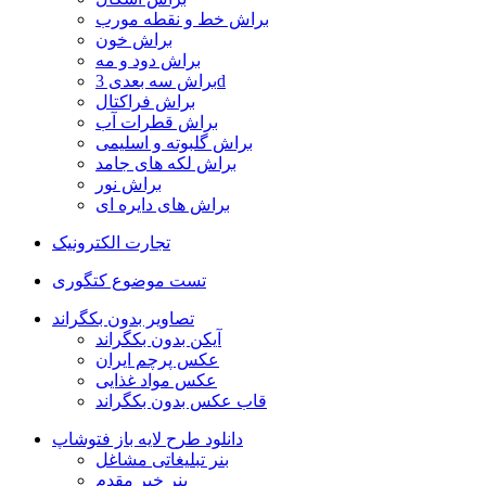
براش خط و نقطه مورب
براش خون
براش دود و مه
براش سه بعدی 3d
براش فراکتال
براش قطرات آب
براش گلبوته و اسلیمی
براش لکه های جامد
براش نور
براش های دایره ای
تجارت الکترونیک
تست موضوع کتگوری
تصاویر بدون بکگراند
آیکن بدون بکگراند
عکس پرچم ایران
عکس مواد غذایی
قاب عکس بدون بکگراند
دانلود طرح لایه باز فتوشاپ
بنر تبلیغاتی مشاغل
بنر خیر مقدم