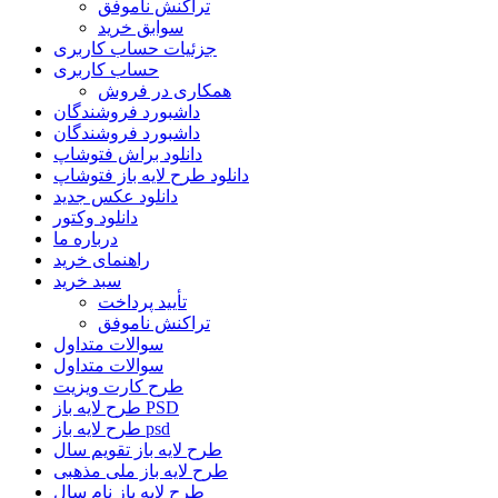
تراکنش ناموفق
سوابق خرید
جزئیات حساب کاربری
حساب کاربری
همکاری در فروش
داشبورد فروشندگان
داشبورد فروشندگان
دانلود براش فتوشاپ
دانلود طرح لایه باز فتوشاپ
دانلود عکس جدید
دانلود وکتور
درباره ما
راهنمای خرید
سبد خرید
تأیید پرداخت
تراکنش ناموفق
سوالات متداول
سوالات متداول
طرح کارت ویزیت
طرح لایه باز PSD
طرح لایه باز psd
طرح لایه باز تقویم سال
طرح لایه باز ملی مذهبی
طرح لایه باز نام سال