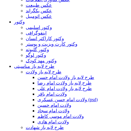
عکس طبیعت
عکس بکگراند
عکس اتومبیل
وکتور
وکتور اسلیمی
اینفوگرافی
وکتور کاراکتر انسان
وکتور کارت ویزیت و پوستر
وکتور گلبوته
وکتور لوگو
وکتور مهد کودک
طرح لایه باز مناسبتی
طرح لایه باز ولادت
طرح لایه باز ولادت امام حسن
طرح لایه باز ولادت امام رضا
طرح لایه باز ولادت امام علی
ولادت امام باقر
ولادت امام حسن عسکری (psd)
ولادت امام حسین
ولادت امام سجاد
ولادت امام موسی کاظم
ولادت امام هادی
طرح لایه باز شهادت