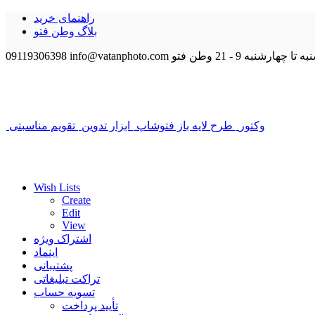
راهنمای خرید
بلاگ وطن فتو
 تا چهارشنبه 9 - 21
وطن فتو
info@vatanphoto.com
09119306398
وکتور
طرح لایه باز فتوشاپ
ابزار تدوین
تقویم مناسبتی
Wish Lists
Create
Edit
View
اشتراک ویژه
اینماد
پشتیبانی
تراکت تبلیغاتی
تسویه حساب
تأیید پرداخت