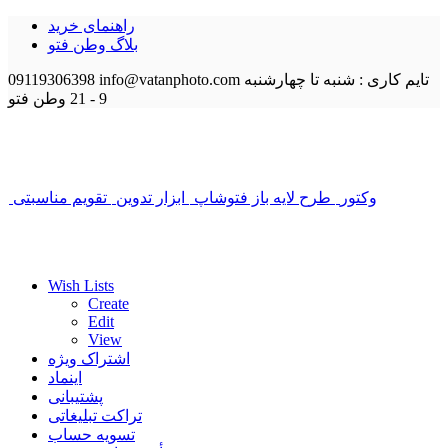
راهنمای خرید
بلاگ وطن فتو
تایم کاری : شنبه تا چهارشنبه
info@vatanphoto.com
09119306398
9 - 21
وطن فتو
وکتور
طرح لایه باز فتوشاپ
ابزار تدوین
تقویم مناسبتی
Wish Lists
Create
Edit
View
اشتراک ویژه
اینماد
پشتیبانی
تراکت تبلیغاتی
تسویه حساب