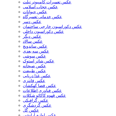
عکس تعمیرات کامپیوتر تبلت
عکس حجاب اسلامی
عکس حیوانات
عکس خدماتی تعمیرگاه
عکس دسر
عکس دکوراسیون خارجی ساختمان
عکس دکوراسیون داخلی
عکس دیگر
عکس سالاد
عکس ساندویچ
عکس سه بعدی
عکس سوشی
عکس شاتر استوک
عکس صبحانه
عکس طبیعت
عکس غذا دریایی
عکس فانتزی
عکس فضا کهکشان
عکس فناوری اطلاعات
عکس قهوه کاکائو شکلات
عکس گرافیکی
عکس گردشگری
عکس گل
عکس لوازم آرایشی