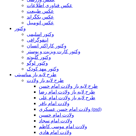
عکس فناوری اطلاعات
عکس طبیعت
عکس بکگراند
عکس اتومبیل
وکتور
وکتور اسلیمی
اینفوگرافی
وکتور کاراکتر انسان
وکتور کارت ویزیت و پوستر
وکتور گلبوته
وکتور لوگو
وکتور مهد کودک
طرح لایه باز مناسبتی
طرح لایه باز ولادت
طرح لایه باز ولادت امام حسن
طرح لایه باز ولادت امام رضا
طرح لایه باز ولادت امام علی
ولادت امام باقر
ولادت امام حسن عسکری (psd)
ولادت امام حسین
ولادت امام سجاد
ولادت امام موسی کاظم
ولادت امام هادی