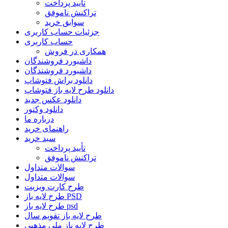
تأیید پرداخت
تراکنش ناموفق
سوابق خرید
جزئیات حساب کاربری
حساب کاربری
همکاری در فروش
داشبورد فروشندگان
داشبورد فروشندگان
دانلود براش فتوشاپ
دانلود طرح لایه باز فتوشاپ
دانلود عکس جدید
دانلود وکتور
درباره ما
راهنمای خرید
سبد خرید
تأیید پرداخت
تراکنش ناموفق
سوالات متداول
سوالات متداول
طرح کارت ویزیت
طرح لایه باز PSD
طرح لایه باز psd
طرح لایه باز تقویم سال
طرح لایه باز ملی مذهبی