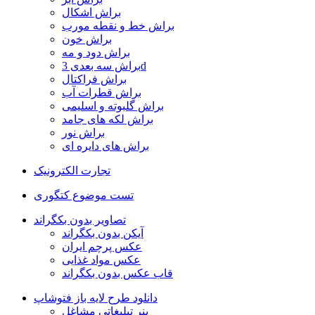
براش اشکال
براش خط و نقطه مورب
براش خون
براش دود و مه
براش سه بعدی 3d
براش فراکتال
براش قطرات آب
براش گلبوته و اسلیمی
براش لکه های جامد
براش نور
براش های دایره ای
تجارت الکترونیک
تست موضوع کتگوری
تصاویر بدون بکگراند
آیکن بدون بکگراند
عکس پرچم ایران
عکس مواد غذایی
قاب عکس بدون بکگراند
دانلود طرح لایه باز فتوشاپ
بنر تبلیغاتی مشاغل