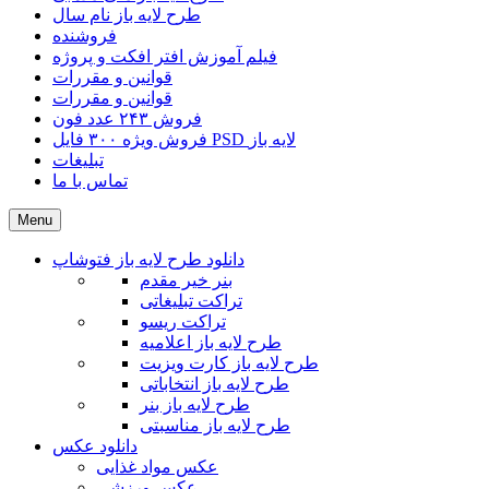
طرح لایه باز نام سال
فروشنده
فیلم آموزش افتر افکت و پروژه
قوانین و مقررات
قوانین و مقررات
فروش ۲۴۳ عدد فون
فروش ویژه ۳۰۰ فایل PSD لایه باز
تبلیغات
تماس با ما
Menu
دانلود طرح لایه باز فتوشاپ
بنر خیر مقدم
تراکت تبلیغاتی
تراکت ریسو
طرح لایه باز اعلامیه
طرح لایه باز کارت ویزیت
طرح لایه باز انتخاباتی
طرح لایه باز بنر
طرح لایه باز مناسبتی
دانلود عکس
عکس مواد غذایی
عکس ورزشی