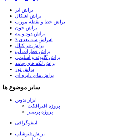
براش ابر
براش اشکال
براش خط و نقطه مورب
براش خون
براش دود و مه
براش سه بعدی 3d
براش فراکتال
براش قطرات آب
براش گلبوته و اسلیمی
براش لکه های جامد
براش نور
براش های دایره ای
سایر موضوع ها
ابزار تدوین
پروژه افترافکت
پروژه پریمیر
اینفوگرافی
براش فتوشاپ
براش ابر