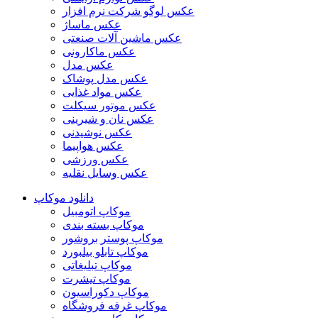
عکس لوگو شرکت نرم افزار
عکس ماساژ
عکس ماشین آلات صنعتی
عکس ماکارونی
عکس مدل
عکس مدل پوشاک
عکس مواد غذایی
عکس موتور سیکلت
عکس نان و شیرینی
عکس نوشیدنی
عکس هواپیما
عکس ورزشی
عکس وسایل نقلیه
دانلود موکاپ
موکاپ اتومبیل
موکاپ بسته بندی
موکاپ پوستر بروشور
موکاپ تابلو بیلبورد
موکاپ تبلیغاتی
موکاپ تیشرت
موکاپ دکوراسیون
موکاپ غرفه فروشگاه