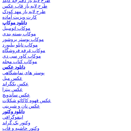
طرح لایه باز دفترچه کاغذ
طرح لایه باز قاب عکس
طرح لایه باز مهد کودک
کارت ویزیت آماده
دانلود موکاپ
موکاپ اتومبیل
موکاپ بسته بندی
موکاپ پوستر بروشور
موکاپ تابلو بیلبورد
موکاپ غرفه فروشگاه
موکاپ کاور سی دی
موکاپ کتاب مجله
دانلود عکس
پوستر های نمایشگاهی
عکس مبل
عکس بکگراند
عکس پیتزا
عکس ساندویچ
عکس قهوه کاکائو شکلات
عکس نان و شیرینی
دانلود وکتور
اینفوگرافی
وکتور بک گراند
وکتور حاشیه و قاب