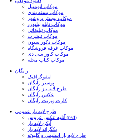
دانلود موکاپ
موکاپ اتومبیل
موکاپ بسته بندی
موکاپ پوستر بروشور
موکاپ تابلو بیلبورد
موکاپ تبلیغاتی
موکاپ تیشرت
موکاپ دکوراسیون
موکاپ غرفه فروشگاه
موکاپ کاور سی دی
موکاپ کتاب مجله
رایگان
اینفوگرافیک
پوستر رایگان
طرح لایه باز رایگان
عکس رایگان
کارت ویزیت رایگان
طرح لایه باز عمومی
آتلیه عکس عروس (psd)
آیکن لایه باز
بکگراند لایه باز
طرح لایه باز اسلیمی و گلبوته