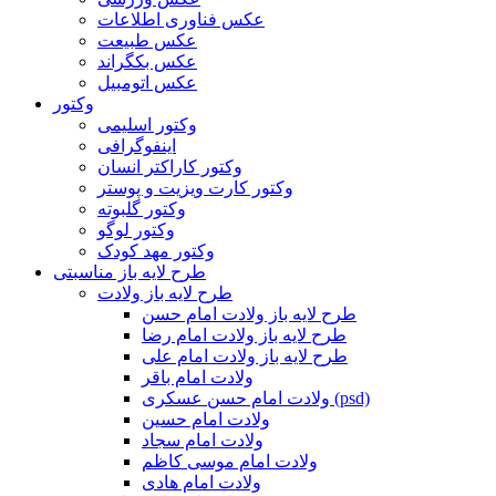
عکس فناوری اطلاعات
عکس طبیعت
عکس بکگراند
عکس اتومبیل
وکتور
وکتور اسلیمی
اینفوگرافی
وکتور کاراکتر انسان
وکتور کارت ویزیت و پوستر
وکتور گلبوته
وکتور لوگو
وکتور مهد کودک
طرح لایه باز مناسبتی
طرح لایه باز ولادت
طرح لایه باز ولادت امام حسن
طرح لایه باز ولادت امام رضا
طرح لایه باز ولادت امام علی
ولادت امام باقر
ولادت امام حسن عسکری (psd)
ولادت امام حسین
ولادت امام سجاد
ولادت امام موسی کاظم
ولادت امام هادی