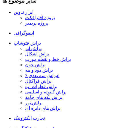
سایر موضوع ها
ابزار تدوین
پروژه افترافکت
پروژه پریمیر
اینفوگرافی
براش فتوشاپ
براش ابر
براش اشکال
براش خط و نقطه مورب
براش خون
براش دود و مه
براش سه بعدی 3d
براش فراکتال
براش قطرات آب
براش گلبوته و اسلیمی
براش لکه های جامد
براش نور
براش های دایره ای
تجارت الکترونیک