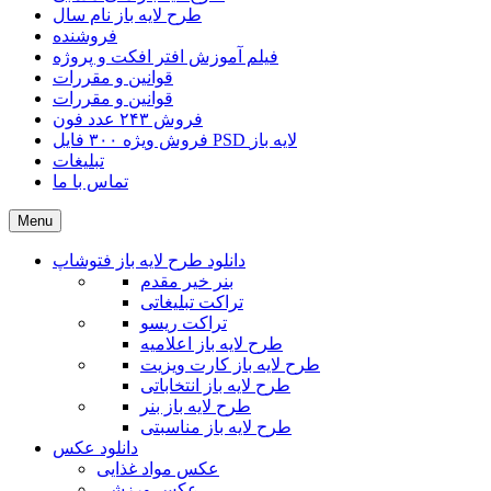
طرح لایه باز نام سال
فروشنده
فیلم آموزش افتر افکت و پروژه
قوانین و مقررات
قوانین و مقررات
فروش ۲۴۳ عدد فون
فروش ویژه ۳۰۰ فایل PSD لایه باز
تبلیغات
تماس با ما
Menu
دانلود طرح لایه باز فتوشاپ
بنر خیر مقدم
تراکت تبلیغاتی
تراکت ریسو
طرح لایه باز اعلامیه
طرح لایه باز کارت ویزیت
طرح لایه باز انتخاباتی
طرح لایه باز بنر
طرح لایه باز مناسبتی
دانلود عکس
عکس مواد غذایی
عکس ورزشی