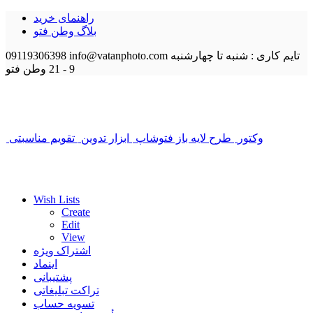
راهنمای خرید
بلاگ وطن فتو
تایم کاری : شنبه تا چهارشنبه
info@vatanphoto.com
09119306398
9 - 21
وطن فتو
وکتور
طرح لایه باز فتوشاپ
ابزار تدوین
تقویم مناسبتی
Wish Lists
Create
Edit
View
اشتراک ویژه
اینماد
پشتیبانی
تراکت تبلیغاتی
تسویه حساب