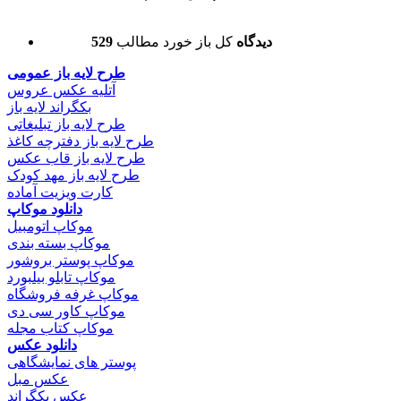
529 دیدگاه
کل باز خورد مطالب
طرح لایه باز عمومی
آتلیه عکس عروس
بکگراند لایه باز
طرح لایه باز تبلیغاتی
طرح لایه باز دفترچه کاغذ
طرح لایه باز قاب عکس
طرح لایه باز مهد کودک
کارت ویزیت آماده
دانلود موکاپ
موکاپ اتومبیل
موکاپ بسته بندی
موکاپ پوستر بروشور
موکاپ تابلو بیلبورد
موکاپ غرفه فروشگاه
موکاپ کاور سی دی
موکاپ کتاب مجله
دانلود عکس
پوستر های نمایشگاهی
عکس مبل
عکس بکگراند