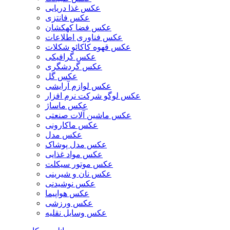
عکس غذا دریایی
عکس فانتزی
عکس فضا کهکشان
عکس فناوری اطلاعات
عکس قهوه کاکائو شکلات
عکس گرافیکی
عکس گردشگری
عکس گل
عکس لوازم آرایشی
عکس لوگو شرکت نرم افزار
عکس ماساژ
عکس ماشین آلات صنعتی
عکس ماکارونی
عکس مدل
عکس مدل پوشاک
عکس مواد غذایی
عکس موتور سیکلت
عکس نان و شیرینی
عکس نوشیدنی
عکس هواپیما
عکس ورزشی
عکس وسایل نقلیه