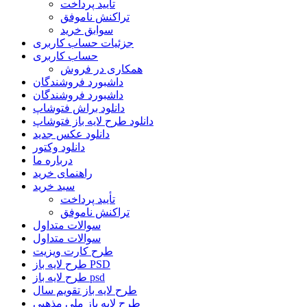
تأیید پرداخت
تراکنش ناموفق
سوابق خرید
جزئیات حساب کاربری
حساب کاربری
همکاری در فروش
داشبورد فروشندگان
داشبورد فروشندگان
دانلود براش فتوشاپ
دانلود طرح لایه باز فتوشاپ
دانلود عکس جدید
دانلود وکتور
درباره ما
راهنمای خرید
سبد خرید
تأیید پرداخت
تراکنش ناموفق
سوالات متداول
سوالات متداول
طرح کارت ویزیت
طرح لایه باز PSD
طرح لایه باز psd
طرح لایه باز تقویم سال
طرح لایه باز ملی مذهبی