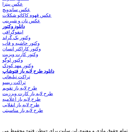
عکس پیتزا
عکس ساندویچ
عکس قهوه کاکائو شکلات
عکس نان و شیرینی
دانلود وکتور
اینفوگرافی
وکتور بک گراند
وکتور حاشیه و قاب
وکتور کاراکتر انسان
وکتور کارت ویزیت
وکتور لوگو
وکتور مهد کودک
دانلود طرح لایه باز فتوشاپ
تراکت تبلیغاتی
تراکت ریسو
طرح لایه باز تقویم
طرح لایه باز کارت ویززیت
طرح لایه باز اعلامیه
طرح لایه باز انقلابی
طرح لایه باز مناسبتی
تمام حقوق مادی و معنوی این سایت برای «وطن فتو» محفوظ می