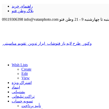
راهنمای خرید
بلاگ وطن فتو
 تا چهارشنبه 9 - 21
وطن فتو
info@vatanphoto.com
09119306398
وکتور
طرح لایه باز فتوشاپ
ابزار تدوین
تقویم مناسبتی
Wish Lists
Create
Edit
View
اشتراک ویژه
اینماد
پشتیبانی
تراکت تبلیغاتی
تسویه حساب
تأیید پرداخت