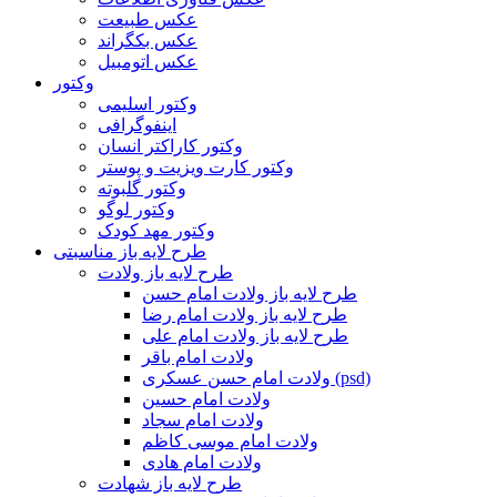
عکس طبیعت
عکس بکگراند
عکس اتومبیل
وکتور
وکتور اسلیمی
اینفوگرافی
وکتور کاراکتر انسان
وکتور کارت ویزیت و پوستر
وکتور گلبوته
وکتور لوگو
وکتور مهد کودک
طرح لایه باز مناسبتی
طرح لایه باز ولادت
طرح لایه باز ولادت امام حسن
طرح لایه باز ولادت امام رضا
طرح لایه باز ولادت امام علی
ولادت امام باقر
ولادت امام حسن عسکری (psd)
ولادت امام حسین
ولادت امام سجاد
ولادت امام موسی کاظم
ولادت امام هادی
طرح لایه باز شهادت