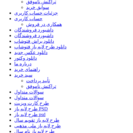
تراکنش ناموفق
سوابق خرید
جزئیات حساب کاربری
حساب کاربری
همکاری در فروش
داشبورد فروشندگان
داشبورد فروشندگان
دانلود براش فتوشاپ
دانلود طرح لایه باز فتوشاپ
دانلود عکس جدید
دانلود وکتور
درباره ما
راهنمای خرید
سبد خرید
تأیید پرداخت
تراکنش ناموفق
سوالات متداول
سوالات متداول
طرح کارت ویزیت
طرح لایه باز PSD
طرح لایه باز psd
طرح لایه باز تقویم سال
طرح لایه باز ملی مذهبی
طرح لایه باز نام سال