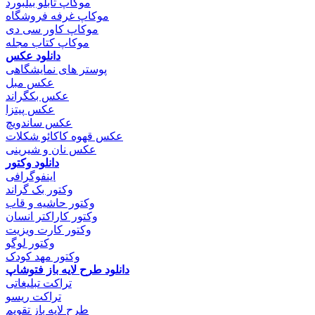
موکاپ تابلو بیلبورد
موکاپ غرفه فروشگاه
موکاپ کاور سی دی
موکاپ کتاب مجله
دانلود عکس
پوستر های نمایشگاهی
عکس مبل
عکس بکگراند
عکس پیتزا
عکس ساندویچ
عکس قهوه کاکائو شکلات
عکس نان و شیرینی
دانلود وکتور
اینفوگرافی
وکتور بک گراند
وکتور حاشیه و قاب
وکتور کاراکتر انسان
وکتور کارت ویزیت
وکتور لوگو
وکتور مهد کودک
دانلود طرح لایه باز فتوشاپ
تراکت تبلیغاتی
تراکت ریسو
طرح لایه باز تقویم