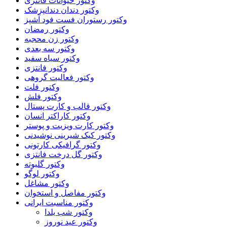
وکتور حیوانات فانتزی
وکتور دندان دندانپزشک
وکتور رستوران فست فود آشپز
وکتور رمضان
وکتور زن محجبه
وکتور سه بعدی
وکتور سیاه سفید
وکتور فانتزی
وکتور فعالیت گروهی
وکتور فلت
وکتور فلش
وکتور قالب و کارت پستال
وکتور کاراکتر انسان
وکتور کارت ویزیت و پوستر
وکتور کیک شیرینی نوشیدنی
وکتور گرافیکی کارتونی
وکتور گل درخت فانتزی
وکتور گلبوته
وکتور لوگو
وکتور مشاغل
وکتور مفاصل و استخوان
وکتور مناسبت ایرانی
وکتور شب یلدا
وکتور عید نوروز