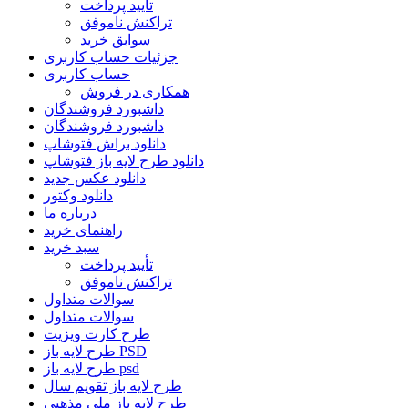
تأیید پرداخت
تراکنش ناموفق
سوابق خرید
جزئیات حساب کاربری
حساب کاربری
همکاری در فروش
داشبورد فروشندگان
داشبورد فروشندگان
دانلود براش فتوشاپ
دانلود طرح لایه باز فتوشاپ
دانلود عکس جدید
دانلود وکتور
درباره ما
راهنمای خرید
سبد خرید
تأیید پرداخت
تراکنش ناموفق
سوالات متداول
سوالات متداول
طرح کارت ویزیت
طرح لایه باز PSD
طرح لایه باز psd
طرح لایه باز تقویم سال
طرح لایه باز ملی مذهبی