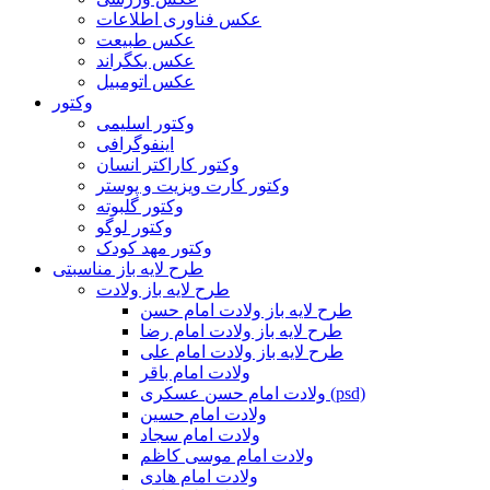
عکس فناوری اطلاعات
عکس طبیعت
عکس بکگراند
عکس اتومبیل
وکتور
وکتور اسلیمی
اینفوگرافی
وکتور کاراکتر انسان
وکتور کارت ویزیت و پوستر
وکتور گلبوته
وکتور لوگو
وکتور مهد کودک
طرح لایه باز مناسبتی
طرح لایه باز ولادت
طرح لایه باز ولادت امام حسن
طرح لایه باز ولادت امام رضا
طرح لایه باز ولادت امام علی
ولادت امام باقر
ولادت امام حسن عسکری (psd)
ولادت امام حسین
ولادت امام سجاد
ولادت امام موسی کاظم
ولادت امام هادی