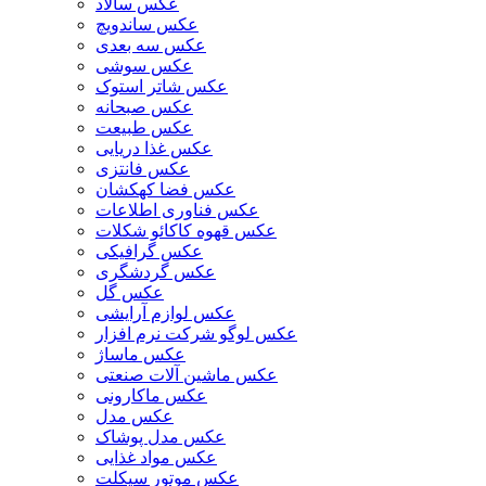
عکس سالاد
عکس ساندویچ
عکس سه بعدی
عکس سوشی
عکس شاتر استوک
عکس صبحانه
عکس طبیعت
عکس غذا دریایی
عکس فانتزی
عکس فضا کهکشان
عکس فناوری اطلاعات
عکس قهوه کاکائو شکلات
عکس گرافیکی
عکس گردشگری
عکس گل
عکس لوازم آرایشی
عکس لوگو شرکت نرم افزار
عکس ماساژ
عکس ماشین آلات صنعتی
عکس ماکارونی
عکس مدل
عکس مدل پوشاک
عکس مواد غذایی
عکس موتور سیکلت