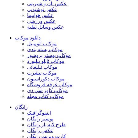
عکس نان و شیرینی
عکس نوشیدنی
عکس هواپیما
عکس ورزشی
عکس وسایل نقلیه
دانلود موکاپ
موکاپ اتومبیل
موکاپ بسته بندی
موکاپ پوستر بروشور
موکاپ تابلو بیلبورد
موکاپ تبلیغاتی
موکاپ تیشرت
موکاپ دکوراسیون
موکاپ غرفه فروشگاه
موکاپ کاور سی دی
موکاپ کتاب مجله
رایگان
اینفوگرافیک
پوستر رایگان
طرح لایه باز رایگان
عکس رایگان
کارت ویزیت رایگان