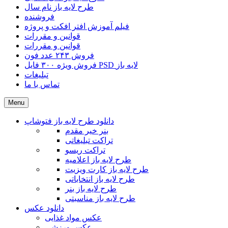
طرح لایه باز نام سال
فروشنده
فیلم آموزش افتر افکت و پروژه
قوانین و مقررات
قوانین و مقررات
فروش ۲۴۳ عدد فون
فروش ویژه ۳۰۰ فایل PSD لایه باز
تبلیغات
تماس با ما
Menu
دانلود طرح لایه باز فتوشاپ
بنر خیر مقدم
تراکت تبلیغاتی
تراکت ریسو
طرح لایه باز اعلامیه
طرح لایه باز کارت ویزیت
طرح لایه باز انتخاباتی
طرح لایه باز بنر
طرح لایه باز مناسبتی
دانلود عکس
عکس مواد غذایی
عکس ورزشی