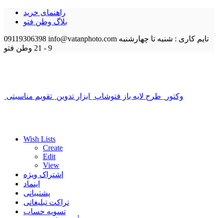
راهنمای خرید
بلاگ وطن فتو
تایم کاری : شنبه تا چهارشنبه
info@vatanphoto.com
09119306398
9 - 21
وطن فتو
وکتور
طرح لایه باز فتوشاپ
ابزار تدوین
تقویم مناسبتی
Wish Lists
Create
Edit
View
اشتراک ویژه
اینماد
پشتیبانی
تراکت تبلیغاتی
تسویه حساب