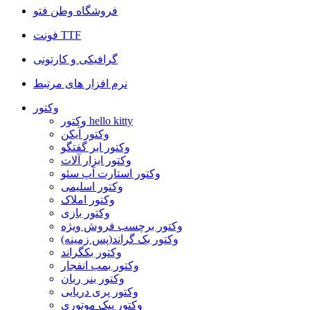
فروشگاه وطن فتو
فونت TTF
گرافیکی و کارتونی
نرم افزار های مرتبط
وکتور
وکتور hello kitty
وکتور آیکن
وکتور ابر گفتگو
وکتور ابزار آلات
وکتور استارت آپ سئو
وکتور اسلیمی
وکتور املاک
وکتور بازی
وکتور برچسب فروش ویژه
وکتور بک گراند(پس زمینه)
وکتور بکگراند
وکتور بمب انفجار
وکتور بنر ربان
وکتور پری دریایی
وکتور پیک موتوری