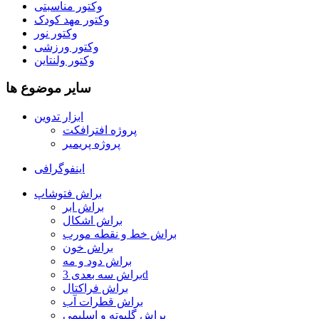
وکتور مناسبتی
وکتور مهد کودک
وکتور نور
وکتور ورزشی
وکتور ولنتاین
سایر موضوع ها
ابزار تدوین
پروژه افترافکت
پروژه پریمیر
اینفوگرافی
براش فتوشاپ
براش ابر
براش اشکال
براش خط و نقطه مورب
براش خون
براش دود و مه
براش سه بعدی 3d
براش فراکتال
براش قطرات آب
براش گلبوته و اسلیمی