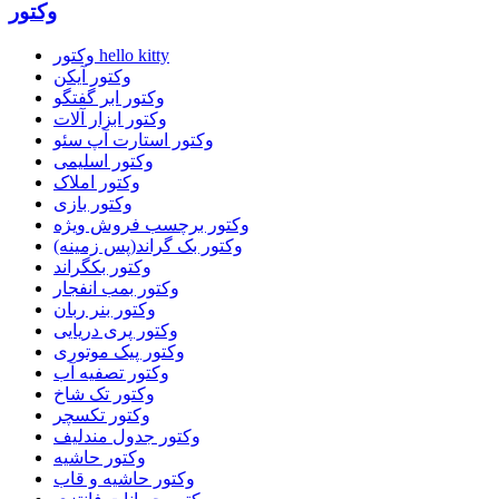
وکتور
وکتور hello kitty
وکتور آیکن
وکتور ابر گفتگو
وکتور ابزار آلات
وکتور استارت آپ سئو
وکتور اسلیمی
وکتور املاک
وکتور بازی
وکتور برچسب فروش ویژه
وکتور بک گراند(پس زمینه)
وکتور بکگراند
وکتور بمب انفجار
وکتور بنر ربان
وکتور پری دریایی
وکتور پیک موتوری
وکتور تصفیه آب
وکتور تک شاخ
وکتور تکسچر
وکتور جدول مندلیف
وکتور حاشیه
وکتور حاشیه و قاب