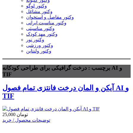
وکتور گلبوته
وکتور لوگو
وکتور مشاغل
وکتور مفاصل و استخوان
وکتور مناسبت ایرانی
وکتور مناسبتی
وکتور مهد کودک
وکتور نور
وکتور ورزشی
وکتور ولنتاین
برچسب : درخت گرافیکی برای طراحی کودکانه AI و
TIF
آیکن و المان درخت فانتزی تمام فصول AI و
TIF
25,000 تومان
توضیحات محصول / خرید