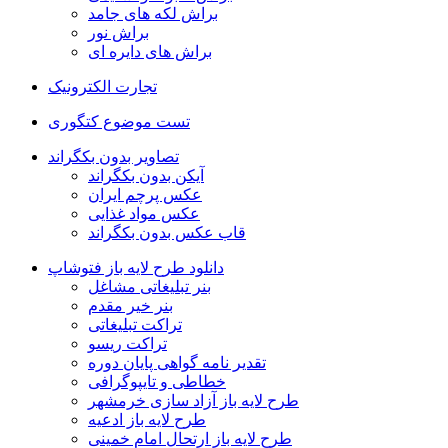
براش لکه های جامد
براش نور
براش های دایره ای
تجارت الکترونیک
تست موضوع کتگوری
تصاویر بدون بکگراند
آیکن بدون بکگراند
عکس پرچم ایران
عکس مواد غذایی
قاب عکس بدون بکگراند
دانلود طرح لایه باز فتوشاپ
بنر تبلیغاتی مشاغل
بنر خیر مقدم
تراکت تبلیغاتی
تراکت ریسو
تقدیر نامه گواهی پایان دوره
خطاطی و تایپوگرافی
طرح لایه باز آزاد سازی خرمشهر
طرح لایه باز ادعیه
طرح لایه باز ارتحال امام خمینی