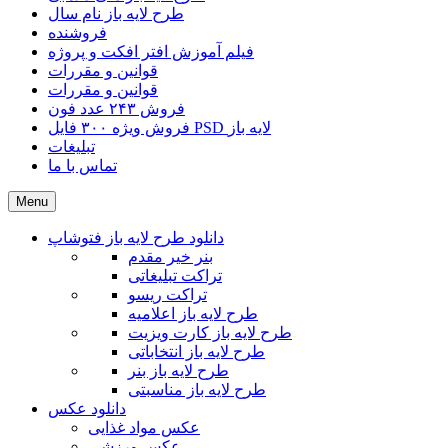
طرح لایه باز نام سال
فروشنده
فیلم آموزش افتر افکت و پروژه
قوانین و مقررات
قوانین و مقررات
فروش ۲۴۳ عدد فون
فروش ویژه ۳۰۰ فایل PSD لایه باز
تبلیغات
تماس با ما
Menu
دانلود طرح لایه باز فتوشاپ
بنر خیر مقدم
تراکت تبلیغاتی
تراکت ریسو
طرح لایه باز اعلامیه
طرح لایه باز کارت ویزیت
طرح لایه باز انتخاباتی
طرح لایه باز بنر
طرح لایه باز مناسبتی
دانلود عکس
عکس مواد غذایی
عکس ورزشی