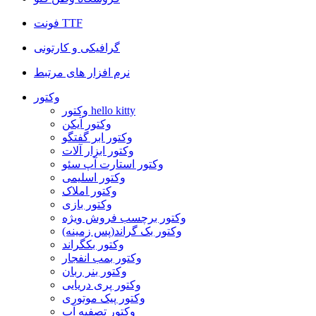
فونت TTF
گرافیکی و کارتونی
نرم افزار های مرتبط
وکتور
وکتور hello kitty
وکتور آیکن
وکتور ابر گفتگو
وکتور ابزار آلات
وکتور استارت آپ سئو
وکتور اسلیمی
وکتور املاک
وکتور بازی
وکتور برچسب فروش ویژه
وکتور بک گراند(پس زمینه)
وکتور بکگراند
وکتور بمب انفجار
وکتور بنر ربان
وکتور پری دریایی
وکتور پیک موتوری
وکتور تصفیه آب