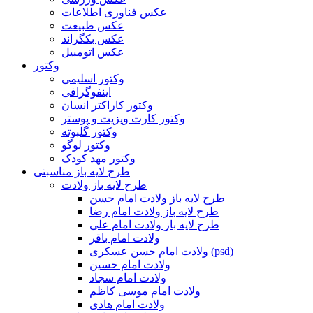
عکس فناوری اطلاعات
عکس طبیعت
عکس بکگراند
عکس اتومبیل
وکتور
وکتور اسلیمی
اینفوگرافی
وکتور کاراکتر انسان
وکتور کارت ویزیت و پوستر
وکتور گلبوته
وکتور لوگو
وکتور مهد کودک
طرح لایه باز مناسبتی
طرح لایه باز ولادت
طرح لایه باز ولادت امام حسن
طرح لایه باز ولادت امام رضا
طرح لایه باز ولادت امام علی
ولادت امام باقر
ولادت امام حسن عسکری (psd)
ولادت امام حسین
ولادت امام سجاد
ولادت امام موسی کاظم
ولادت امام هادی