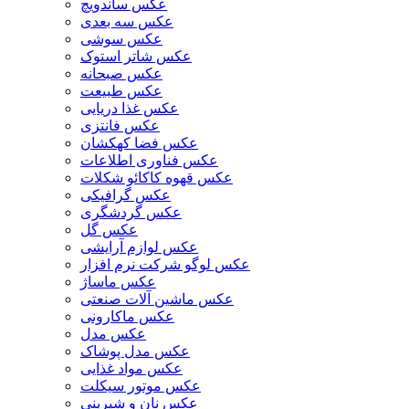
عکس ساندویچ
عکس سه بعدی
عکس سوشی
عکس شاتر استوک
عکس صبحانه
عکس طبیعت
عکس غذا دریایی
عکس فانتزی
عکس فضا کهکشان
عکس فناوری اطلاعات
عکس قهوه کاکائو شکلات
عکس گرافیکی
عکس گردشگری
عکس گل
عکس لوازم آرایشی
عکس لوگو شرکت نرم افزار
عکس ماساژ
عکس ماشین آلات صنعتی
عکس ماکارونی
عکس مدل
عکس مدل پوشاک
عکس مواد غذایی
عکس موتور سیکلت
عکس نان و شیرینی