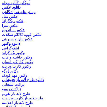
موکاپ کتاب مجله
دانلود عکس
پوستر های نمایشگاهی
عکس مبل
عکس بکگراند
عکس پیتزا
عکس ساندویچ
عکس قهوه کاکائو شکلات
عکس نان و شیرینی
دانلود وکتور
اینفوگرافی
وکتور بک گراند
وکتور حاشیه و قاب
وکتور کاراکتر انسان
وکتور کارت ویزیت
وکتور لوگو
وکتور مهد کودک
دانلود طرح لایه باز فتوشاپ
تراکت تبلیغاتی
تراکت ریسو
طرح لایه باز تقویم
طرح لایه باز کارت ویززیت
طرح لایه باز اعلامیه