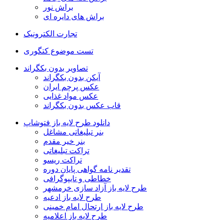
براش نور
براش های دایره ای
تجارت الکترونیک
تست موضوع کتگوری
تصاویر بدون بکگراند
آیکن بدون بکگراند
عکس پرچم ایران
عکس مواد غذایی
قاب عکس بدون بکگراند
دانلود طرح لایه باز فتوشاپ
بنر تبلیغاتی مشاغل
بنر خیر مقدم
تراکت تبلیغاتی
تراکت ریسو
تقدیر نامه گواهی پایان دوره
خطاطی و تایپوگرافی
طرح لایه باز آزاد سازی خرمشهر
طرح لایه باز ادعیه
طرح لایه باز ارتحال امام خمینی
طرح لایه باز اعلامیه