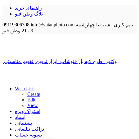
راهنمای خرید
بلاگ وطن فتو
تایم کاری : شنبه تا چهارشنبه
info@vatanphoto.com
09119306398
9 - 21
وطن فتو
وکتور
طرح لایه باز فتوشاپ
ابزار تدوین
تقویم مناسبتی
Wish Lists
Create
Edit
View
اشتراک ویژه
اینماد
پشتیبانی
تراکت تبلیغاتی
تسویه حساب