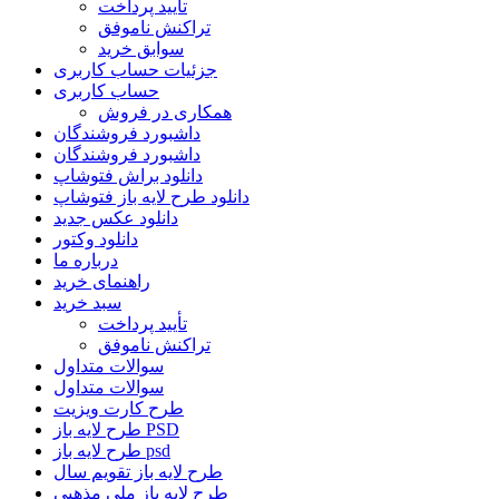
تأیید پرداخت
تراکنش ناموفق
سوابق خرید
جزئیات حساب کاربری
حساب کاربری
همکاری در فروش
داشبورد فروشندگان
داشبورد فروشندگان
دانلود براش فتوشاپ
دانلود طرح لایه باز فتوشاپ
دانلود عکس جدید
دانلود وکتور
درباره ما
راهنمای خرید
سبد خرید
تأیید پرداخت
تراکنش ناموفق
سوالات متداول
سوالات متداول
طرح کارت ویزیت
طرح لایه باز PSD
طرح لایه باز psd
طرح لایه باز تقویم سال
طرح لایه باز ملی مذهبی