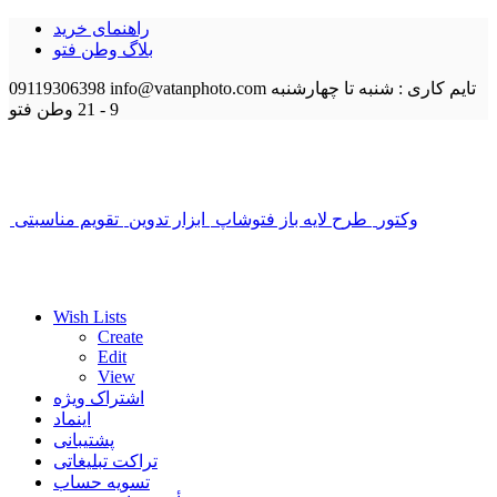
راهنمای خرید
بلاگ وطن فتو
تایم کاری : شنبه تا چهارشنبه
info@vatanphoto.com
09119306398
9 - 21
وطن فتو
وکتور
طرح لایه باز فتوشاپ
ابزار تدوین
تقویم مناسبتی
Wish Lists
Create
Edit
View
اشتراک ویژه
اینماد
پشتیبانی
تراکت تبلیغاتی
تسویه حساب