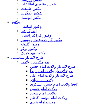
عکس فناوری اطلاعات
عکس طبیعت
عکس بکگراند
عکس اتومبیل
وکتور
وکتور اسلیمی
اینفوگرافی
وکتور کاراکتر انسان
وکتور کارت ویزیت و پوستر
وکتور گلبوته
وکتور لوگو
وکتور مهد کودک
طرح لایه باز مناسبتی
طرح لایه باز ولادت
طرح لایه باز ولادت امام حسن
طرح لایه باز ولادت امام رضا
طرح لایه باز ولادت امام علی
ولادت امام باقر
ولادت امام حسن عسکری (psd)
ولادت امام حسین
ولادت امام سجاد
ولادت امام موسی کاظم
ولادت امام هادی