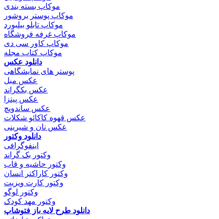
موکاپ بسته بندی
موکاپ پوستر بروشور
موکاپ تابلو بیلبورد
موکاپ غرفه فروشگاه
موکاپ کاور سی دی
موکاپ کتاب مجله
دانلود عکس
پوستر های نمایشگاهی
عکس مبل
عکس بکگراند
عکس پیتزا
عکس ساندویچ
عکس قهوه کاکائو شکلات
عکس نان و شیرینی
دانلود وکتور
اینفوگرافی
وکتور بک گراند
وکتور حاشیه و قاب
وکتور کاراکتر انسان
وکتور کارت ویزیت
وکتور لوگو
وکتور مهد کودک
دانلود طرح لایه باز فتوشاپ