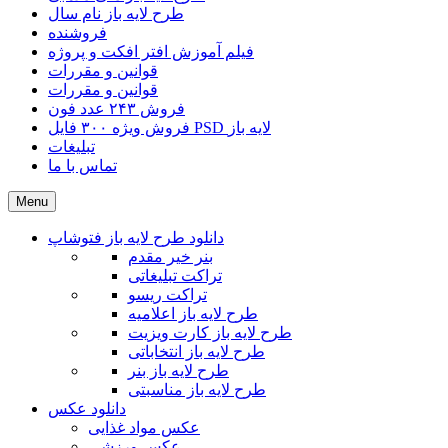
طرح لایه باز نام سال
فروشنده
فیلم آموزش افتر افکت و پروژه
قوانین و مقررات
قوانین و مقررات
فروش ۲۴۳ عدد فون
فروش ویژه ۳۰۰ فایل PSD لایه باز
تبلیغات
تماس با ما
Menu
دانلود طرح لایه باز فتوشاپ
بنر خیر مقدم
تراکت تبلیغاتی
تراکت ریسو
طرح لایه باز اعلامیه
طرح لایه باز کارت ویزیت
طرح لایه باز انتخاباتی
طرح لایه باز بنر
طرح لایه باز مناسبتی
دانلود عکس
عکس مواد غذایی
عکس ورزشی