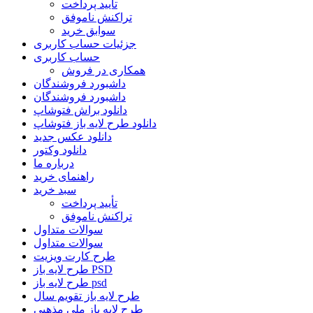
تأیید پرداخت
تراکنش ناموفق
سوابق خرید
جزئیات حساب کاربری
حساب کاربری
همکاری در فروش
داشبورد فروشندگان
داشبورد فروشندگان
دانلود براش فتوشاپ
دانلود طرح لایه باز فتوشاپ
دانلود عکس جدید
دانلود وکتور
درباره ما
راهنمای خرید
سبد خرید
تأیید پرداخت
تراکنش ناموفق
سوالات متداول
سوالات متداول
طرح کارت ویزیت
طرح لایه باز PSD
طرح لایه باز psd
طرح لایه باز تقویم سال
طرح لایه باز ملی مذهبی