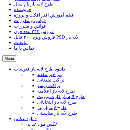
طرح لایه باز نام سال
فروشنده
فیلم آموزش افتر افکت و پروژه
قوانین و مقررات
قوانین و مقررات
فروش ۲۴۳ عدد فون
فروش ویژه ۳۰۰ فایل PSD لایه باز
تبلیغات
تماس با ما
Menu
دانلود طرح لایه باز فتوشاپ
بنر خیر مقدم
تراکت تبلیغاتی
تراکت ریسو
طرح لایه باز اعلامیه
طرح لایه باز کارت ویزیت
طرح لایه باز انتخاباتی
طرح لایه باز بنر
طرح لایه باز مناسبتی
دانلود عکس
عکس مواد غذایی
عکس ورزشی