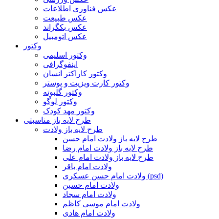
عکس فناوری اطلاعات
عکس طبیعت
عکس بکگراند
عکس اتومبیل
وکتور
وکتور اسلیمی
اینفوگرافی
وکتور کاراکتر انسان
وکتور کارت ویزیت و پوستر
وکتور گلبوته
وکتور لوگو
وکتور مهد کودک
طرح لایه باز مناسبتی
طرح لایه باز ولادت
طرح لایه باز ولادت امام حسن
طرح لایه باز ولادت امام رضا
طرح لایه باز ولادت امام علی
ولادت امام باقر
ولادت امام حسن عسکری (psd)
ولادت امام حسین
ولادت امام سجاد
ولادت امام موسی کاظم
ولادت امام هادی