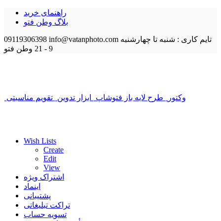
راهنمای خرید
بلاگ وطن فتو
تایم کاری : شنبه تا چهارشنبه
info@vatanphoto.com
09119306398
9 - 21
وطن فتو
وکتور
طرح لایه باز فتوشاپ
ابزار تدوین
تقویم مناسبتی
Wish Lists
Create
Edit
View
اشتراک ویژه
اینماد
پشتیبانی
تراکت تبلیغاتی
تسویه حساب