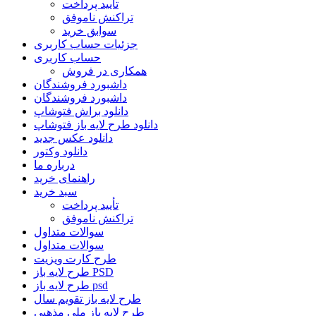
تأیید پرداخت
تراکنش ناموفق
سوابق خرید
جزئیات حساب کاربری
حساب کاربری
همکاری در فروش
داشبورد فروشندگان
داشبورد فروشندگان
دانلود براش فتوشاپ
دانلود طرح لایه باز فتوشاپ
دانلود عکس جدید
دانلود وکتور
درباره ما
راهنمای خرید
سبد خرید
تأیید پرداخت
تراکنش ناموفق
سوالات متداول
سوالات متداول
طرح کارت ویزیت
طرح لایه باز PSD
طرح لایه باز psd
طرح لایه باز تقویم سال
طرح لایه باز ملی مذهبی