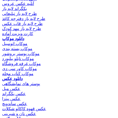
آتلیه عکس عروس
بکگراند لایه باز
طرح لایه باز تبلیغاتی
طرح لایه باز دفترچه کاغذ
طرح لایه باز قاب عکس
طرح لایه باز مهد کودک
کارت ویزیت آماده
دانلود موکاپ
موکاپ اتومبیل
موکاپ بسته بندی
موکاپ پوستر بروشور
موکاپ تابلو بیلبورد
موکاپ غرفه فروشگاه
موکاپ کاور سی دی
موکاپ کتاب مجله
دانلود عکس
پوستر های نمایشگاهی
عکس مبل
عکس بکگراند
عکس پیتزا
عکس ساندویچ
عکس قهوه کاکائو شکلات
عکس نان و شیرینی