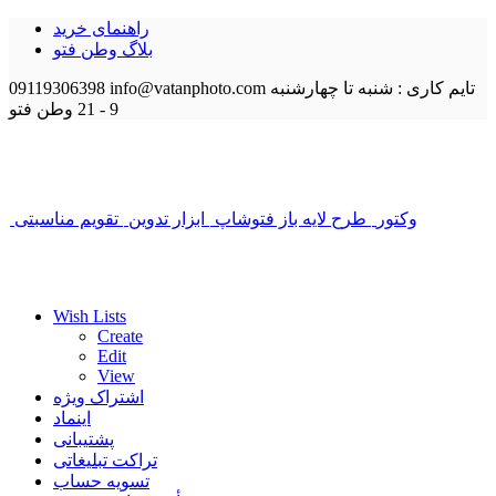
راهنمای خرید
بلاگ وطن فتو
تایم کاری : شنبه تا چهارشنبه
info@vatanphoto.com
09119306398
9 - 21
وطن فتو
وکتور
طرح لایه باز فتوشاپ
ابزار تدوین
تقویم مناسبتی
Wish Lists
Create
Edit
View
اشتراک ویژه
اینماد
پشتیبانی
تراکت تبلیغاتی
تسویه حساب