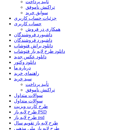
تأیید پرداخت
تراکنش ناموفق
سوابق خرید
جزئیات حساب کاربری
حساب کاربری
همکاری در فروش
داشبورد فروشندگان
داشبورد فروشندگان
دانلود براش فتوشاپ
دانلود طرح لایه باز فتوشاپ
دانلود عکس جدید
دانلود وکتور
درباره ما
راهنمای خرید
سبد خرید
تأیید پرداخت
تراکنش ناموفق
سوالات متداول
سوالات متداول
طرح کارت ویزیت
طرح لایه باز PSD
طرح لایه باز psd
طرح لایه باز تقویم سال
طرح لایه باز ملی مذهبی