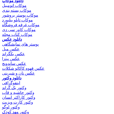
دانلود موکاپ
موکاپ اتومبیل
موکاپ بسته بندی
موکاپ پوستر بروشور
موکاپ تابلو بیلبورد
موکاپ غرفه فروشگاه
موکاپ کاور سی دی
موکاپ کتاب مجله
دانلود عکس
پوستر های نمایشگاهی
عکس مبل
عکس بکگراند
عکس پیتزا
عکس ساندویچ
عکس قهوه کاکائو شکلات
عکس نان و شیرینی
دانلود وکتور
اینفوگرافی
وکتور بک گراند
وکتور حاشیه و قاب
وکتور کاراکتر انسان
وکتور کارت ویزیت
وکتور لوگو
وکتور مهد کودک