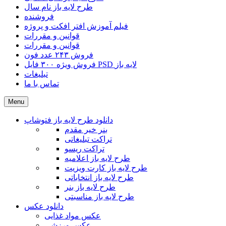
طرح لایه باز نام سال
فروشنده
فیلم آموزش افتر افکت و پروژه
قوانین و مقررات
قوانین و مقررات
فروش ۲۴۳ عدد فون
فروش ویژه ۳۰۰ فایل PSD لایه باز
تبلیغات
تماس با ما
Menu
دانلود طرح لایه باز فتوشاپ
بنر خیر مقدم
تراکت تبلیغاتی
تراکت ریسو
طرح لایه باز اعلامیه
طرح لایه باز کارت ویزیت
طرح لایه باز انتخاباتی
طرح لایه باز بنر
طرح لایه باز مناسبتی
دانلود عکس
عکس مواد غذایی
عکس ورزشی