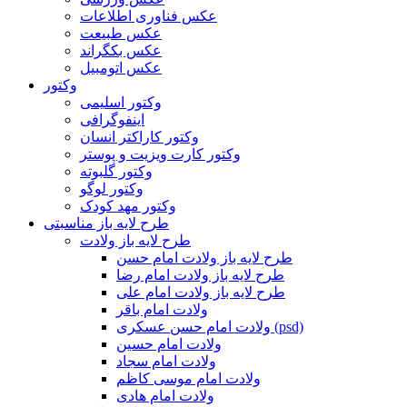
عکس فناوری اطلاعات
عکس طبیعت
عکس بکگراند
عکس اتومبیل
وکتور
وکتور اسلیمی
اینفوگرافی
وکتور کاراکتر انسان
وکتور کارت ویزیت و پوستر
وکتور گلبوته
وکتور لوگو
وکتور مهد کودک
طرح لایه باز مناسبتی
طرح لایه باز ولادت
طرح لایه باز ولادت امام حسن
طرح لایه باز ولادت امام رضا
طرح لایه باز ولادت امام علی
ولادت امام باقر
ولادت امام حسن عسکری (psd)
ولادت امام حسین
ولادت امام سجاد
ولادت امام موسی کاظم
ولادت امام هادی