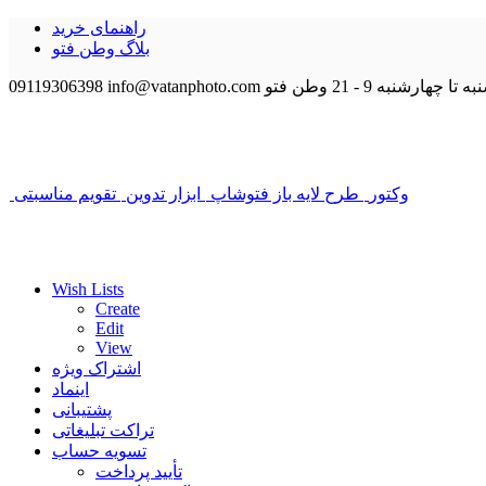
راهنمای خرید
بلاگ وطن فتو
 تا چهارشنبه 9 - 21
وطن فتو
info@vatanphoto.com
09119306398
وکتور
طرح لایه باز فتوشاپ
ابزار تدوین
تقویم مناسبتی
Wish Lists
Create
Edit
View
اشتراک ویژه
اینماد
پشتیبانی
تراکت تبلیغاتی
تسویه حساب
تأیید پرداخت