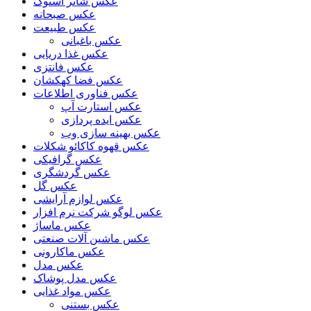
عکس شاتر استوک
عکس صبحانه
عکس طبیعت
عکس باغبانی
عکس غذا دریایی
عکس فانتزی
عکس فضا کهکشان
عکس فناوری اطلاعات
عکس استارت آپ
عکس ایده پردازی
عکس بهینه سازی وب
عکس قهوه کاکائو شکلات
عکس گرافیکی
عکس گردشگری
عکس گل
عکس لوازم آرایشی
عکس لوگو شرکت نرم افزار
عکس ماساژ
عکس ماشین آلات صنعتی
عکس ماکارونی
عکس مدل
عکس مدل پوشاک
عکس مواد غذایی
عکس بستنی