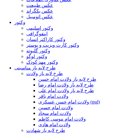
عکس طبیعت
عکس بکگراند
عکس اتومبیل
وکتور
وکتور اسلیمی
اینفوگرافی
وکتور کاراکتر انسان
وکتور کارت ویزیت و پوستر
وکتور گلبوته
وکتور لوگو
وکتور مهد کودک
طرح لایه باز مناسبتی
طرح لایه باز ولادت
طرح لایه باز ولادت امام حسن
طرح لایه باز ولادت امام رضا
طرح لایه باز ولادت امام علی
ولادت امام باقر
ولادت امام حسن عسکری (psd)
ولادت امام حسین
ولادت امام سجاد
ولادت امام موسی کاظم
ولادت امام هادی
طرح لایه باز شهادت