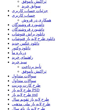
تراکنش ناموفق
سوابق خرید
جزئیات حساب کاربری
حساب کاربری
همکاری در فروش
داشبورد فروشندگان
داشبورد فروشندگان
دانلود براش فتوشاپ
دانلود طرح لایه باز فتوشاپ
دانلود عکس جدید
دانلود وکتور
درباره ما
راهنمای خرید
سبد خرید
تأیید پرداخت
تراکنش ناموفق
سوالات متداول
سوالات متداول
طرح کارت ویزیت
طرح لایه باز PSD
طرح لایه باز psd
طرح لایه باز تقویم سال
طرح لایه باز ملی مذهبی
طرح لایه باز نام سال