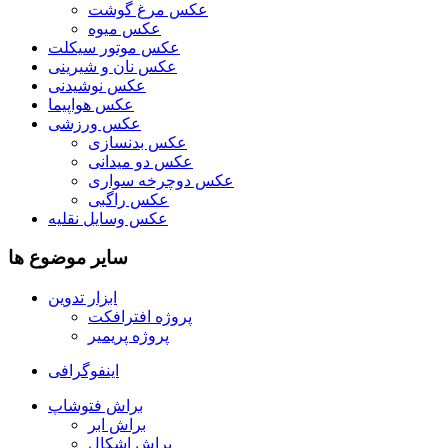
عکس مرغ گوشت
عکس میوه
عکس موتور سیکلت
عکس نان و شیرینی
عکس نوشیدنی
عکس هواپیما
عکس ورزشی
عکس بدنسازی
عکس دو میدانی
عکس دوچرخه سواری
عکس راگبی
عکس وسایل نقلیه
سایر موضوع ها
ابزار تدوین
پروژه افترافکت
پروژه پریمیر
اینفوگرافی
براش فتوشاپ
براش ابر
براش اشکال