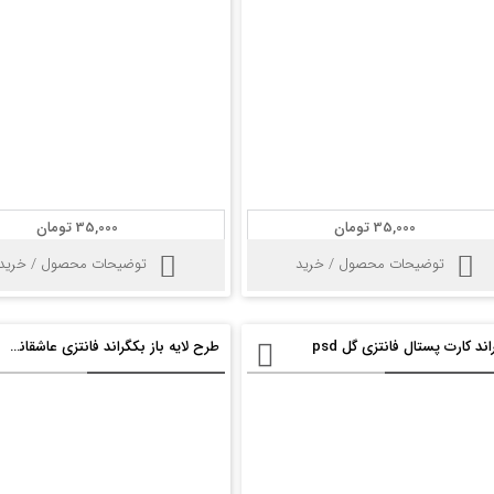
35,000 تومان
35,000 تومان
توضیحات محصول / خرید
توضیحات محصول / خرید
ند کارت پستال فانتزی گل psd
طرح لایه باز بکگراند فانتزی عاشقانه psd