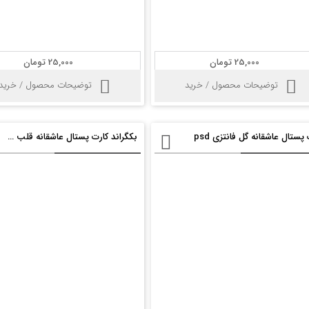
25,000 تومان
25,000 تومان
توضیحات محصول / خرید
توضیحات محصول / خرید
پستال عاشقانه گل فانتزی psd
بکگراند کارت پستال عاشقانه قلب psd