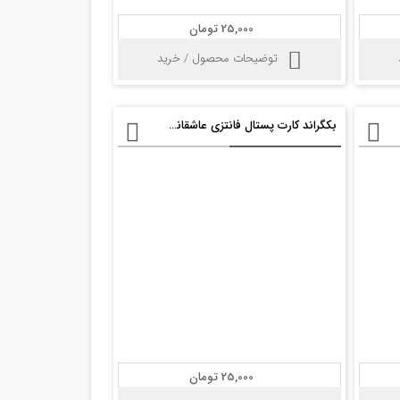
25,000 تومان
توضیحات محصول / خرید
بکگراند کارت پستال فانتزی عاشقانه psd
25,000 تومان