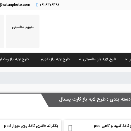
o@vatanphoto.com
09119306398
تقویم مناسبتی
طرح لایه باز مناسبتی
طرح لایه باز تقویم
طرح لایه باز رمضا
دسته بندی : طرح لایه باز کارت پستال
اغذ کتیبه و کاهی psd
بکگراند فانتزی کاغذ روی دیوار psd