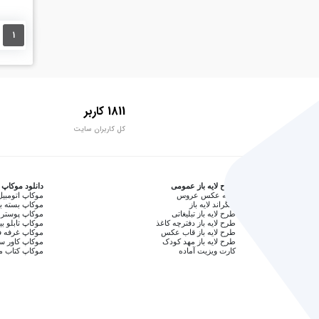
1
1811 کاربر
کل کاربران سایت
طرح لایه باز عمومی
دانلود موکاپ
آتلیه عکس عروس
موکاپ اتومبیل
بکگراند لایه باز
موکاپ بسته ب
طرح لایه باز تبلیغاتی
موکاپ پوستر 
طرح لایه باز دفترچه کاغذ
موکاپ تابلو بی
طرح لایه باز قاب عکس
موکاپ غرفه ف
طرح لایه باز مهد کودک
موکاپ کاور 
کارت ویزیت آماده
موکاپ کتاب م