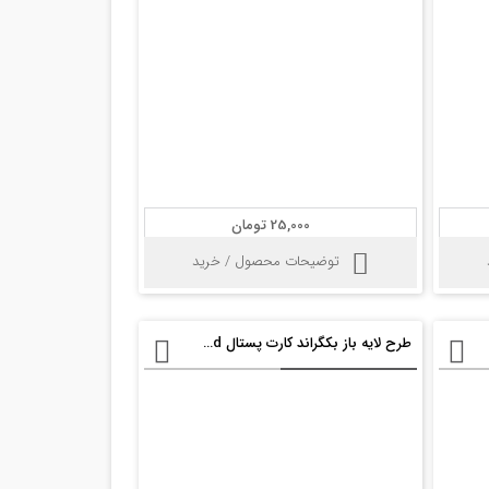
25,000 تومان
توضیحات محصول / خرید
طرح لایه باز بکگراند کارت پستال psd