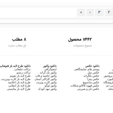
»
›
3
2
7442 محصول
8 مطلب
مجموع محصولات
کل مطالب سایت
دانلود عکس
دانلود وکتور
دانلود طرح لایه باز فتوشاپ
پوستر های نمایشگاهی
اینفوگرافی
تراکت تبلیغاتی
ندی
عکس مبل
وکتور بک گراند
تراکت ریسو
بروشور
عکس بکگراند
وکتور حاشیه و قاب
طرح لایه باز تقویم
لبورد
عکس پیتزا
وکتور کاراکتر انسان
طرح لایه باز کارت ویززیت
روشگاه
عکس ساندویچ
وکتور کارت ویزیت
طرح لایه باز اعلامیه
سی دی
عکس قهوه کاکائو شکلات
وکتور لوگو
طرح لایه باز انقلابی
جله
عکس نان و شیرینی
وکتور مهد کودک
طرح لایه باز مناسبتی