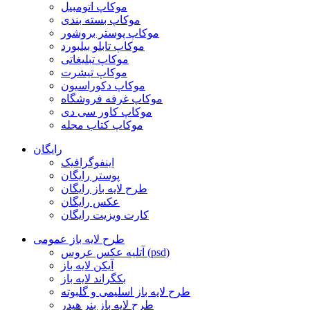
موکاپ اتومبیل
موکاپ بسته بندی
موکاپ پوستر بروشور
موکاپ تابلو بیلبورد
موکاپ تبلیغاتی
موکاپ تیشرت
موکاپ دکوراسیون
موکاپ غرفه فروشگاه
موکاپ کاور سی دی
موکاپ کتاب مجله
رایگان
اینفوگرافیک
پوستر رایگان
طرح لایه باز رایگان
عکس رایگان
کارت ویزیت رایگان
طرح لایه باز عمومی
آتلیه عکس عروس (psd)
آیکن لایه باز
بکگراند لایه باز
طرح لایه باز اسلیمی و گلبوته
طرح لایه باز بنر هیدر