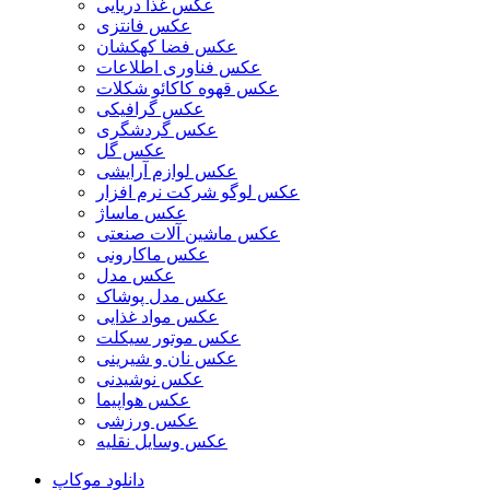
عکس غذا دریایی
عکس فانتزی
عکس فضا کهکشان
عکس فناوری اطلاعات
عکس قهوه کاکائو شکلات
عکس گرافیکی
عکس گردشگری
عکس گل
عکس لوازم آرایشی
عکس لوگو شرکت نرم افزار
عکس ماساژ
عکس ماشین آلات صنعتی
عکس ماکارونی
عکس مدل
عکس مدل پوشاک
عکس مواد غذایی
عکس موتور سیکلت
عکس نان و شیرینی
عکس نوشیدنی
عکس هواپیما
عکس ورزشی
عکس وسایل نقلیه
دانلود موکاپ