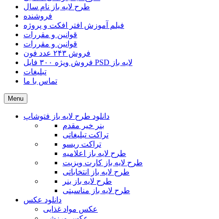
طرح لایه باز نام سال
فروشنده
فیلم آموزش افتر افکت و پروژه
قوانین و مقررات
قوانین و مقررات
فروش ۲۴۳ عدد فون
فروش ویژه ۳۰۰ فایل PSD لایه باز
تبلیغات
تماس با ما
Menu
دانلود طرح لایه باز فتوشاپ
بنر خیر مقدم
تراکت تبلیغاتی
تراکت ریسو
طرح لایه باز اعلامیه
طرح لایه باز کارت ویزیت
طرح لایه باز انتخاباتی
طرح لایه باز بنر
طرح لایه باز مناسبتی
دانلود عکس
عکس مواد غذایی
عکس ورزشی