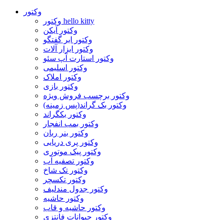
وکتور
وکتور hello kitty
وکتور آیکن
وکتور ابر گفتگو
وکتور ابزار آلات
وکتور استارت آپ سئو
وکتور اسلیمی
وکتور املاک
وکتور بازی
وکتور برچسب فروش ویژه
وکتور بک گراند(پس زمینه)
وکتور بکگراند
وکتور بمب انفجار
وکتور بنر ربان
وکتور پری دریایی
وکتور پیک موتوری
وکتور تصفیه آب
وکتور تک شاخ
وکتور تکسچر
وکتور جدول مندلیف
وکتور حاشیه
وکتور حاشیه و قاب
وکتور حیوانات فانتزی