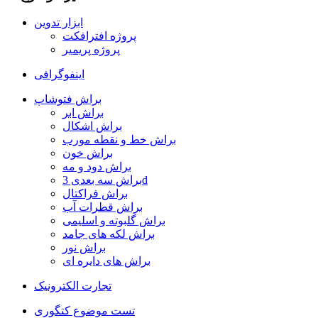
ابزار تدوین
پروژه افترافکت
پروژه پریمیر
اینفوگرافی
براش فتوشاپ
براش ابر
براش اشکال
براش خط و نقطه مورب
براش خون
براش دود و مه
براش سه بعدی 3d
براش فراکتال
براش قطرات آب
براش گلبوته و اسلیمی
براش لکه های جامد
براش نور
براش های دایره ای
تجارت الکترونیک
تست موضوع کتگوری