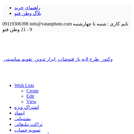
راهنمای خرید
بلاگ وطن فتو
تایم کاری : شنبه تا چهارشنبه
info@vatanphoto.com
09119306398
9 - 21
وطن فتو
وکتور
طرح لایه باز فتوشاپ
ابزار تدوین
تقویم مناسبتی
Wish Lists
Create
Edit
View
اشتراک ویژه
اینماد
پشتیبانی
تراکت تبلیغاتی
تسویه حساب