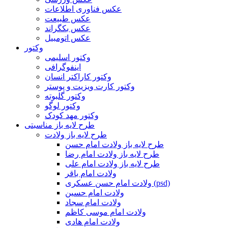
عکس فناوری اطلاعات
عکس طبیعت
عکس بکگراند
عکس اتومبیل
وکتور
وکتور اسلیمی
اینفوگرافی
وکتور کاراکتر انسان
وکتور کارت ویزیت و پوستر
وکتور گلبوته
وکتور لوگو
وکتور مهد کودک
طرح لایه باز مناسبتی
طرح لایه باز ولادت
طرح لایه باز ولادت امام حسن
طرح لایه باز ولادت امام رضا
طرح لایه باز ولادت امام علی
ولادت امام باقر
ولادت امام حسن عسکری (psd)
ولادت امام حسین
ولادت امام سجاد
ولادت امام موسی کاظم
ولادت امام هادی