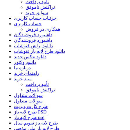
تأیید پرداخت
تراکنش ناموفق
سوابق خرید
جزئیات حساب کاربری
حساب کاربری
همکاری در فروش
داشبورد فروشندگان
داشبورد فروشندگان
دانلود براش فتوشاپ
دانلود طرح لایه باز فتوشاپ
دانلود عکس جدید
دانلود وکتور
درباره ما
راهنمای خرید
سبد خرید
تأیید پرداخت
تراکنش ناموفق
سوالات متداول
سوالات متداول
طرح کارت ویزیت
طرح لایه باز PSD
طرح لایه باز psd
طرح لایه باز تقویم سال
طرح لایه باز ملی مذهبی