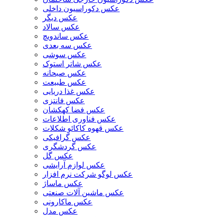
عکس دکوراسیون داخلی
عکس دیگر
عکس سالاد
عکس ساندویچ
عکس سه بعدی
عکس سوشی
عکس شاتر استوک
عکس صبحانه
عکس طبیعت
عکس غذا دریایی
عکس فانتزی
عکس فضا کهکشان
عکس فناوری اطلاعات
عکس قهوه کاکائو شکلات
عکس گرافیکی
عکس گردشگری
عکس گل
عکس لوازم آرایشی
عکس لوگو شرکت نرم افزار
عکس ماساژ
عکس ماشین آلات صنعتی
عکس ماکارونی
عکس مدل