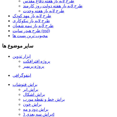
طرح لایه باز هفته دفاع مقدس
طرح لایه باز هفته دولت روز کارمند
طرح لایه باز هفته وحدت
طرح لایه باز مهد کودک
طرح لایه باز نیکوکاری
طرح لایه باز نیمه شعبان
طرح هیدر سایت (psd)
محبوب ترین پست ها
سایر موضوع ها
ابزار تدوین
پروژه افترافکت
پروژه پریمیر
اینفوگرافی
براش فتوشاپ
براش ابر
براش اشکال
براش خط و نقطه مورب
براش خون
براش دود و مه
براش سه بعدی 3d