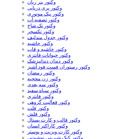
وکتور بنر ربان
وکتور پری دریایی
وکتور پیک موتوری
وکتور تصفیه آب
وکتور تک شاخ
وکتور تکسچر
وکتور جدول مندلیف
وکتور حاشیه
وکتور حاشیه و قاب
وکتور حیوانات فانتزی
وکتور دندان دندانپزشک
وکتور رستوران فست فود آشپز
وکتور رمضان
وکتور زن محجبه
وکتور سه بعدی
وکتور سیاه سفید
وکتور فانتزی
وکتور فعالیت گروهی
وکتور فلت
وکتور فلش
وکتور قالب و کارت پستال
وکتور کاراکتر انسان
وکتور کارت ویزیت و پوستر
وکتور کیک شیرینی نوشیدنی