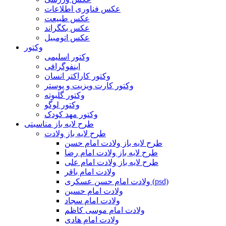
عکس فناوری اطلاعات
عکس طبیعت
عکس بکگراند
عکس اتومبیل
وکتور
وکتور اسلیمی
اینفوگرافی
وکتور کاراکتر انسان
وکتور کارت ویزیت و پوستر
وکتور گلبوته
وکتور لوگو
وکتور مهد کودک
طرح لایه باز مناسبتی
طرح لایه باز ولادت
طرح لایه باز ولادت امام حسن
طرح لایه باز ولادت امام رضا
طرح لایه باز ولادت امام علی
ولادت امام باقر
ولادت امام حسن عسکری (psd)
ولادت امام حسین
ولادت امام سجاد
ولادت امام موسی کاظم
ولادت امام هادی