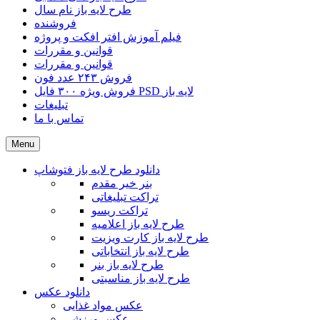
طرح لایه باز نام سال
فروشنده
فیلم آموزش افتر افکت و پروژه
قوانین و مقررات
قوانین و مقررات
فروش ۲۴۳ عدد فون
فروش ویژه ۳۰۰ فایل PSD لایه باز
تبلیغات
تماس با ما
Menu
دانلود طرح لایه باز فتوشاپ
بنر خیر مقدم
تراکت تبلیغاتی
تراکت ریسو
طرح لایه باز اعلامیه
طرح لایه باز کارت ویزیت
طرح لایه باز انتخاباتی
طرح لایه باز بنر
طرح لایه باز مناسبتی
دانلود عکس
عکس مواد غذایی
عکس ورزشی