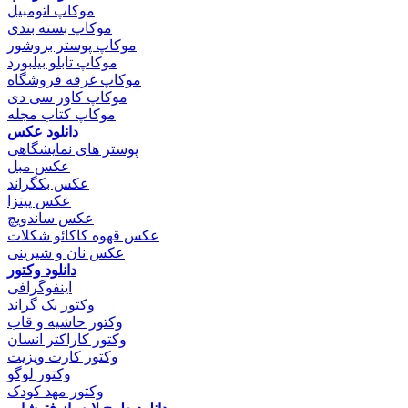
موکاپ اتومبیل
موکاپ بسته بندی
موکاپ پوستر بروشور
موکاپ تابلو بیلبورد
موکاپ غرفه فروشگاه
موکاپ کاور سی دی
موکاپ کتاب مجله
دانلود عکس
پوستر های نمایشگاهی
عکس مبل
عکس بکگراند
عکس پیتزا
عکس ساندویچ
عکس قهوه کاکائو شکلات
عکس نان و شیرینی
دانلود وکتور
اینفوگرافی
وکتور بک گراند
وکتور حاشیه و قاب
وکتور کاراکتر انسان
وکتور کارت ویزیت
وکتور لوگو
وکتور مهد کودک