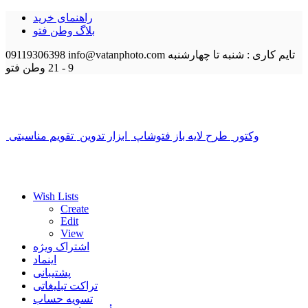
راهنمای خرید
بلاگ وطن فتو
تایم کاری : شنبه تا چهارشنبه
info@vatanphoto.com
09119306398
9 - 21
وطن فتو
وکتور
طرح لایه باز فتوشاپ
ابزار تدوین
تقویم مناسبتی
Wish Lists
Create
Edit
View
اشتراک ویژه
اینماد
پشتیبانی
تراکت تبلیغاتی
تسویه حساب