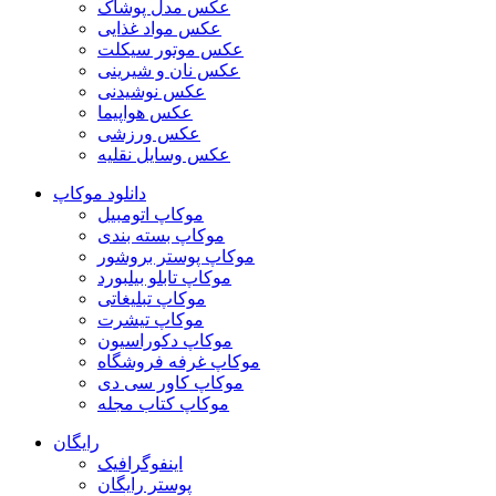
عکس مدل پوشاک
عکس مواد غذایی
عکس موتور سیکلت
عکس نان و شیرینی
عکس نوشیدنی
عکس هواپیما
عکس ورزشی
عکس وسایل نقلیه
دانلود موکاپ
موکاپ اتومبیل
موکاپ بسته بندی
موکاپ پوستر بروشور
موکاپ تابلو بیلبورد
موکاپ تبلیغاتی
موکاپ تیشرت
موکاپ دکوراسیون
موکاپ غرفه فروشگاه
موکاپ کاور سی دی
موکاپ کتاب مجله
رایگان
اینفوگرافیک
پوستر رایگان