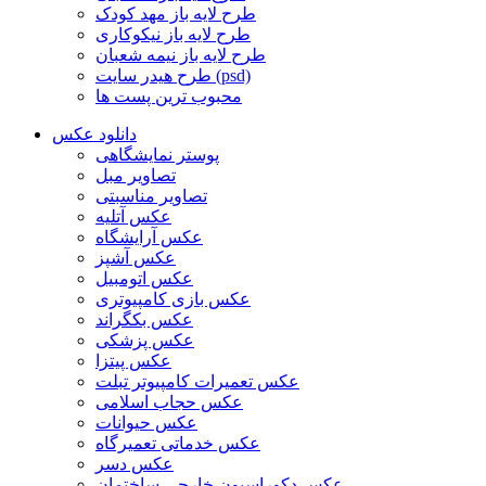
طرح لایه باز مهد کودک
طرح لایه باز نیکوکاری
طرح لایه باز نیمه شعبان
طرح هیدر سایت (psd)
محبوب ترین پست ها
دانلود عکس
پوستر نمایشگاهی
تصاویر مبل
تصاویر مناسبتی
عکس آتلیه
عکس آرایشگاه
عکس آشپز
عکس اتومبیل
عکس بازی کامپیوتری
عکس بکگراند
عکس پزشکی
عکس پیتزا
عکس تعمیرات کامپیوتر تبلت
عکس حجاب اسلامی
عکس حیوانات
عکس خدماتی تعمیرگاه
عکس دسر
عکس دکوراسیون خارجی ساختمان