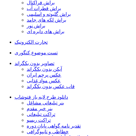
براش فراکتال
براش قطرات آب
براش گلبوته و اسلیمی
براش لکه های جامد
براش نور
براش های دایره ای
تجارت الکترونیک
تست موضوع کتگوری
تصاویر بدون بکگراند
آیکن بدون بکگراند
عکس پرچم ایران
عکس مواد غذایی
قاب عکس بدون بکگراند
دانلود طرح لایه باز فتوشاپ
بنر تبلیغاتی مشاغل
بنر خیر مقدم
تراکت تبلیغاتی
تراکت ریسو
تقدیر نامه گواهی پایان دوره
خطاطی و تایپوگرافی