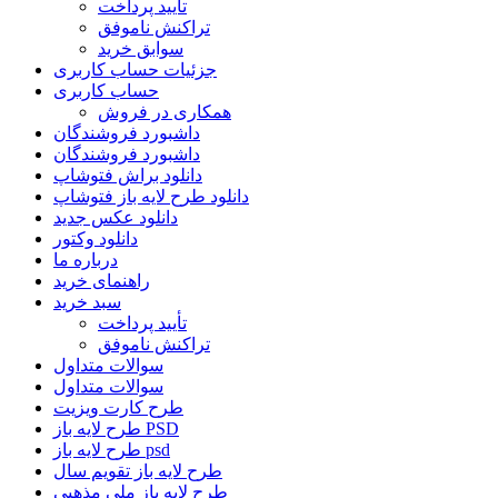
تأیید پرداخت
تراکنش ناموفق
سوابق خرید
جزئیات حساب کاربری
حساب کاربری
همکاری در فروش
داشبورد فروشندگان
داشبورد فروشندگان
دانلود براش فتوشاپ
دانلود طرح لایه باز فتوشاپ
دانلود عکس جدید
دانلود وکتور
درباره ما
راهنمای خرید
سبد خرید
تأیید پرداخت
تراکنش ناموفق
سوالات متداول
سوالات متداول
طرح کارت ویزیت
طرح لایه باز PSD
طرح لایه باز psd
طرح لایه باز تقویم سال
طرح لایه باز ملی مذهبی