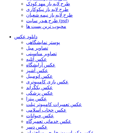
طرح لایه باز مهد کودک
طرح لایه باز نیکوکاری
طرح لایه باز نیمه شعبان
طرح هیدر سایت (psd)
محبوب ترین پست ها
دانلود عکس
پوستر نمایشگاهی
تصاویر مبل
تصاویر مناسبتی
عکس آتلیه
عکس آرایشگاه
عکس آشپز
عکس اتومبیل
عکس بازی کامپیوتری
عکس بکگراند
عکس پزشکی
عکس پیتزا
عکس تعمیرات کامپیوتر تبلت
عکس حجاب اسلامی
عکس حیوانات
عکس خدماتی تعمیرگاه
عکس دسر
عکس دکوراسیون خارجی ساختمان