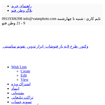
راهنمای خرید
بلاگ وطن فتو
تایم کاری : شنبه تا چهارشنبه
info@vatanphoto.com
09119306398
9 - 21
وطن فتو
وکتور
طرح لایه باز فتوشاپ
ابزار تدوین
تقویم مناسبتی
Wish Lists
Create
Edit
View
اشتراک ویژه
اینماد
پشتیبانی
تراکت تبلیغاتی
تسویه حساب