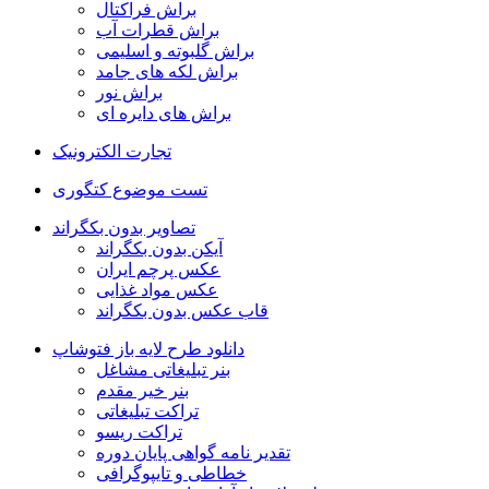
براش فراکتال
براش قطرات آب
براش گلبوته و اسلیمی
براش لکه های جامد
براش نور
براش های دایره ای
تجارت الکترونیک
تست موضوع کتگوری
تصاویر بدون بکگراند
آیکن بدون بکگراند
عکس پرچم ایران
عکس مواد غذایی
قاب عکس بدون بکگراند
دانلود طرح لایه باز فتوشاپ
بنر تبلیغاتی مشاغل
بنر خیر مقدم
تراکت تبلیغاتی
تراکت ریسو
تقدیر نامه گواهی پایان دوره
خطاطی و تایپوگرافی