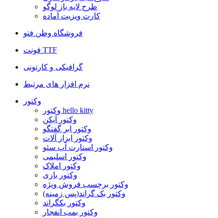
طرح لایه باز لوگو
کارت ویزیت آماده
فروشگاه وطن فتو
فونت TTF
گرافیکی و کارتونی
نرم افزار های مرتبط
وکتور
وکتور hello kitty
وکتور آیکن
وکتور ابر گفتگو
وکتور ابزار آلات
وکتور استارت آپ سئو
وکتور اسلیمی
وکتور املاک
وکتور بازی
وکتور برچسب فروش ویژه
وکتور بک گراند(پس زمینه)
وکتور بکگراند
وکتور بمب انفجار