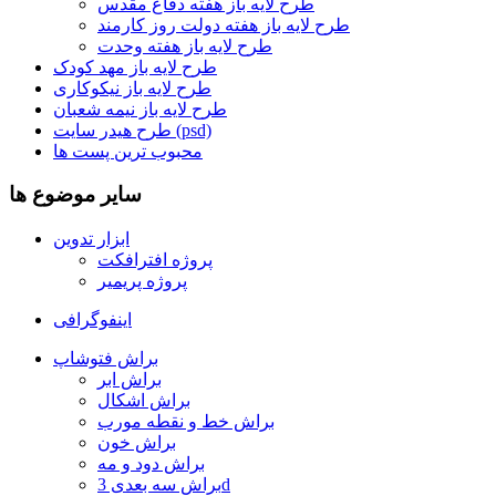
طرح لایه باز هفته دفاع مقدس
طرح لایه باز هفته دولت روز کارمند
طرح لایه باز هفته وحدت
طرح لایه باز مهد کودک
طرح لایه باز نیکوکاری
طرح لایه باز نیمه شعبان
طرح هیدر سایت (psd)
محبوب ترین پست ها
سایر موضوع ها
ابزار تدوین
پروژه افترافکت
پروژه پریمیر
اینفوگرافی
براش فتوشاپ
براش ابر
براش اشکال
براش خط و نقطه مورب
براش خون
براش دود و مه
براش سه بعدی 3d