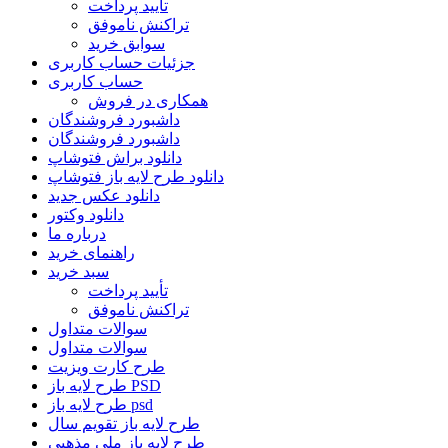
تأیید پرداخت
تراکنش ناموفق
سوابق خرید
جزئیات حساب کاربری
حساب کاربری
همکاری در فروش
داشبورد فروشندگان
داشبورد فروشندگان
دانلود براش فتوشاپ
دانلود طرح لایه باز فتوشاپ
دانلود عکس جدید
دانلود وکتور
درباره ما
راهنمای خرید
سبد خرید
تأیید پرداخت
تراکنش ناموفق
سوالات متداول
سوالات متداول
طرح کارت ویزیت
طرح لایه باز PSD
طرح لایه باز psd
طرح لایه باز تقویم سال
طرح لایه باز ملی مذهبی