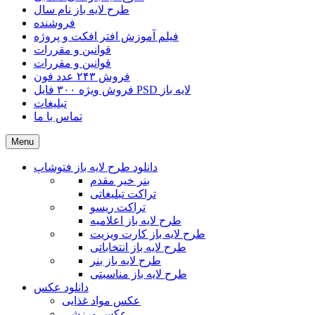
طرح لایه باز نام سال
فروشنده
فیلم آموزش افتر افکت و پروژه
قوانین و مقررات
قوانین و مقررات
فروش ۲۴۳ عدد فون
فروش ویژه ۳۰۰ فایل PSD لایه باز
تبلیغات
تماس با ما
Menu
دانلود طرح لایه باز فتوشاپ
بنر خیر مقدم
تراکت تبلیغاتی
تراکت ریسو
طرح لایه باز اعلامیه
طرح لایه باز کارت ویزیت
طرح لایه باز انتخاباتی
طرح لایه باز بنر
طرح لایه باز مناسبتی
دانلود عکس
عکس مواد غذایی
عکس ورزشی