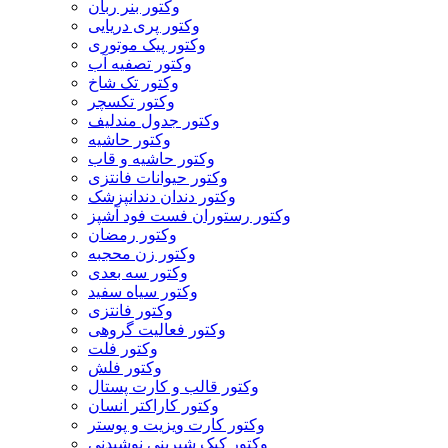
وکتور بنر ربان
وکتور پری دریایی
وکتور پیک موتوری
وکتور تصفیه آب
وکتور تک شاخ
وکتور تکسچر
وکتور جدول مندلیف
وکتور حاشیه
وکتور حاشیه و قاب
وکتور حیوانات فانتزی
وکتور دندان دندانپزشک
وکتور رستوران فست فود آشپز
وکتور رمضان
وکتور زن محجبه
وکتور سه بعدی
وکتور سیاه سفید
وکتور فانتزی
وکتور فعالیت گروهی
وکتور فلت
وکتور فلش
وکتور قالب و کارت پستال
وکتور کاراکتر انسان
وکتور کارت ویزیت و پوستر
وکتور کیک شیرینی نوشیدنی