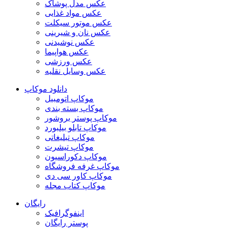
عکس مدل پوشاک
عکس مواد غذایی
عکس موتور سیکلت
عکس نان و شیرینی
عکس نوشیدنی
عکس هواپیما
عکس ورزشی
عکس وسایل نقلیه
دانلود موکاپ
موکاپ اتومبیل
موکاپ بسته بندی
موکاپ پوستر بروشور
موکاپ تابلو بیلبورد
موکاپ تبلیغاتی
موکاپ تیشرت
موکاپ دکوراسیون
موکاپ غرفه فروشگاه
موکاپ کاور سی دی
موکاپ کتاب مجله
رایگان
اینفوگرافیک
پوستر رایگان