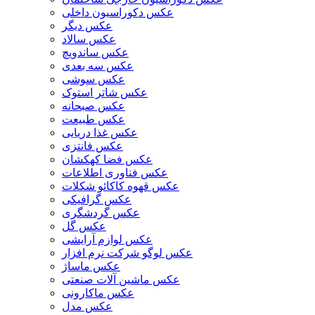
عکس دکوراسیون داخلی
عکس دیگر
عکس سالاد
عکس ساندویچ
عکس سه بعدی
عکس سوشی
عکس شاتر استوک
عکس صبحانه
عکس طبیعت
عکس غذا دریایی
عکس فانتزی
عکس فضا کهکشان
عکس فناوری اطلاعات
عکس قهوه کاکائو شکلات
عکس گرافیکی
عکس گردشگری
عکس گل
عکس لوازم آرایشی
عکس لوگو شرکت نرم افزار
عکس ماساژ
عکس ماشین آلات صنعتی
عکس ماکارونی
عکس مدل