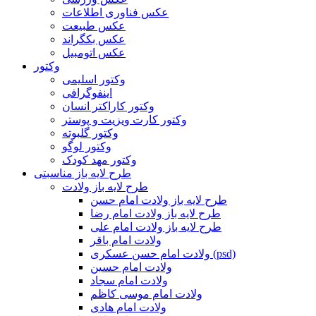
عکس فناوری اطلاعات
عکس طبیعت
عکس بکگراند
عکس اتومبیل
وکتور
وکتور اسلیمی
اینفوگرافی
وکتور کاراکتر انسان
وکتور کارت ویزیت و پوستر
وکتور گلبوته
وکتور لوگو
وکتور مهد کودک
طرح لایه باز مناسبتی
طرح لایه باز ولادت
طرح لایه باز ولادت امام حسن
طرح لایه باز ولادت امام رضا
طرح لایه باز ولادت امام علی
ولادت امام باقر
ولادت امام حسن عسکری (psd)
ولادت امام حسین
ولادت امام سجاد
ولادت امام موسی کاظم
ولادت امام هادی