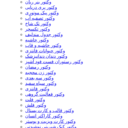
وکتور بنر ربان
وکتور پری دریایی
وکتور پیک موتوری
وکتور تصفیه آب
وکتور تک شاخ
وکتور تکسچر
وکتور جدول مندلیف
وکتور حاشیه
وکتور حاشیه و قاب
وکتور حیوانات فانتزی
وکتور دندان دندانپزشک
وکتور رستوران فست فود آشپز
وکتور رمضان
وکتور زن محجبه
وکتور سه بعدی
وکتور سیاه سفید
وکتور فانتزی
وکتور فعالیت گروهی
وکتور فلت
وکتور فلش
وکتور قالب و کارت پستال
وکتور کاراکتر انسان
وکتور کارت ویزیت و پوستر
وکتور کیک شیرینی نوشیدنی