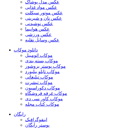
عکس مدل پوشاک
عکس مواد غذایی
عکس موتور سیکلت
عکس نان و شیرینی
عکس نوشیدنی
عکس هواپیما
عکس ورزشی
عکس وسایل نقلیه
دانلود موکاپ
موکاپ اتومبیل
موکاپ بسته بندی
موکاپ پوستر بروشور
موکاپ تابلو بیلبورد
موکاپ تبلیغاتی
موکاپ تیشرت
موکاپ دکوراسیون
موکاپ غرفه فروشگاه
موکاپ کاور سی دی
موکاپ کتاب مجله
رایگان
اینفوگرافیک
پوستر رایگان