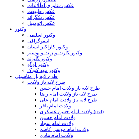
عکس فناوری اطلاعات
عکس طبیعت
عکس بکگراند
عکس اتومبیل
وکتور
وکتور اسلیمی
اینفوگرافی
وکتور کاراکتر انسان
وکتور کارت ویزیت و پوستر
وکتور گلبوته
وکتور لوگو
وکتور مهد کودک
طرح لایه باز مناسبتی
طرح لایه باز ولادت
طرح لایه باز ولادت امام حسن
طرح لایه باز ولادت امام رضا
طرح لایه باز ولادت امام علی
ولادت امام باقر
ولادت امام حسن عسکری (psd)
ولادت امام حسین
ولادت امام سجاد
ولادت امام موسی کاظم
ولادت امام هادی