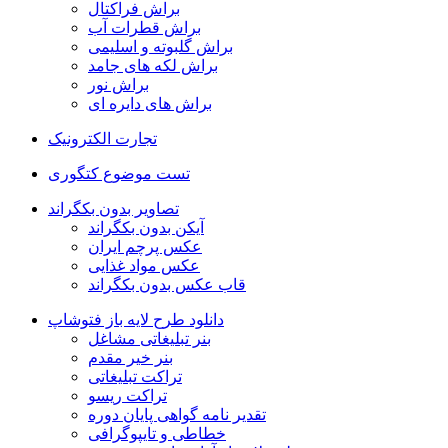
براش فراکتال
براش قطرات آب
براش گلبوته و اسلیمی
براش لکه های جامد
براش نور
براش های دایره ای
تجارت الکترونیک
تست موضوع کتگوری
تصاویر بدون بکگراند
آیکن بدون بکگراند
عکس پرچم ایران
عکس مواد غذایی
قاب عکس بدون بکگراند
دانلود طرح لایه باز فتوشاپ
بنر تبلیغاتی مشاغل
بنر خیر مقدم
تراکت تبلیغاتی
تراکت ریسو
تقدیر نامه گواهی پایان دوره
خطاطی و تایپوگرافی