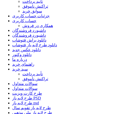
تأیید پرداخت
تراکنش ناموفق
سوابق خرید
جزئیات حساب کاربری
حساب کاربری
همکاری در فروش
داشبورد فروشندگان
داشبورد فروشندگان
دانلود براش فتوشاپ
دانلود طرح لایه باز فتوشاپ
دانلود عکس جدید
دانلود وکتور
درباره ما
راهنمای خرید
سبد خرید
تأیید پرداخت
تراکنش ناموفق
سوالات متداول
سوالات متداول
طرح کارت ویزیت
طرح لایه باز PSD
طرح لایه باز psd
طرح لایه باز تقویم سال
طرح لایه باز ملی مذهبی