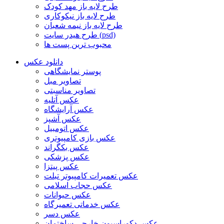
طرح لایه باز مهد کودک
طرح لایه باز نیکوکاری
طرح لایه باز نیمه شعبان
طرح هیدر سایت (psd)
محبوب ترین پست ها
دانلود عکس
پوستر نمایشگاهی
تصاویر مبل
تصاویر مناسبتی
عکس آتلیه
عکس آرایشگاه
عکس آشپز
عکس اتومبیل
عکس بازی کامپیوتری
عکس بکگراند
عکس پزشکی
عکس پیتزا
عکس تعمیرات کامپیوتر تبلت
عکس حجاب اسلامی
عکس حیوانات
عکس خدماتی تعمیرگاه
عکس دسر
عکس دکوراسیون خارجی ساختمان