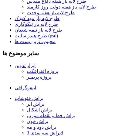
طرح لایه باز هفته دفاع مقدس
طرح لایه باز هفته دولت روز کارمند
طرح لایه باز هفته وحدت
طرح لایه باز مهد کودک
طرح لایه باز نیکوکاری
طرح لایه باز نیمه شعبان
طرح هیدر سایت (psd)
محبوب ترین پست ها
سایر موضوع ها
ابزار تدوین
پروژه افترافکت
پروژه پریمیر
اینفوگرافی
براش فتوشاپ
براش ابر
براش اشکال
براش خط و نقطه مورب
براش خون
براش دود و مه
براش سه بعدی 3d