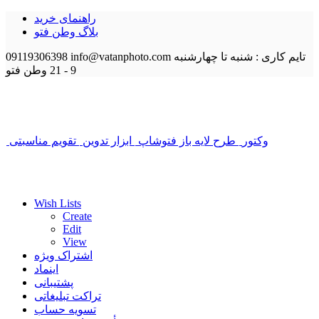
راهنمای خرید
بلاگ وطن فتو
تایم کاری : شنبه تا چهارشنبه
info@vatanphoto.com
09119306398
9 - 21
وطن فتو
وکتور
طرح لایه باز فتوشاپ
ابزار تدوین
تقویم مناسبتی
Wish Lists
Create
Edit
View
اشتراک ویژه
اینماد
پشتیبانی
تراکت تبلیغاتی
تسویه حساب