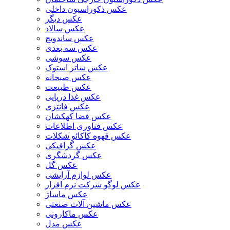
عکس دکوراسیون داخلی
عکس دیگر
عکس سالاد
عکس ساندویچ
عکس سه بعدی
عکس سوشی
عکس شاتر استوک
عکس صبحانه
عکس طبیعت
عکس غذا دریایی
عکس فانتزی
عکس فضا کهکشان
عکس فناوری اطلاعات
عکس قهوه کاکائو شکلات
عکس گرافیکی
عکس گردشگری
عکس گل
عکس لوازم آرایشی
عکس لوگو شرکت نرم افزار
عکس ماساژ
عکس ماشین آلات صنعتی
عکس ماکارونی
عکس مدل