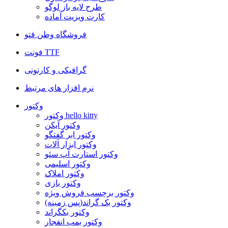
طرح لایه باز لوگو
کارت ویزیت آماده
فروشگاه وطن فتو
فونت TTF
گرافیکی و کارتونی
نرم افزار های مرتبط
وکتور
وکتور hello kitty
وکتور آیکن
وکتور ابر گفتگو
وکتور ابزار آلات
وکتور استارت آپ سئو
وکتور اسلیمی
وکتور املاک
وکتور بازی
وکتور برچسب فروش ویژه
وکتور بک گراند(پس زمینه)
وکتور بکگراند
وکتور بمب انفجار