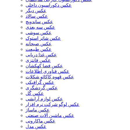
عکس دکوراسیون داخلی
عکس دیگر
عکس سالاد
عکس ساندویچ
عکس سه بعدی
عکس سوشی
عکس شاتر استوک
عکس صبحانه
عکس طبیعت
عکس غذا دریایی
عکس فانتزی
عکس فضا کهکشان
عکس فناوری اطلاعات
عکس قهوه کاکائو شکلات
عکس گرافیکی
عکس گردشگری
عکس گل
عکس لوازم آرایشی
عکس لوگو شرکت نرم افزار
عکس ماساژ
عکس ماشین آلات صنعتی
عکس ماکارونی
عکس مدل