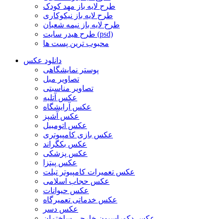
طرح لایه باز مهد کودک
طرح لایه باز نیکوکاری
طرح لایه باز نیمه شعبان
طرح هیدر سایت (psd)
محبوب ترین پست ها
دانلود عکس
پوستر نمایشگاهی
تصاویر مبل
تصاویر مناسبتی
عکس آتلیه
عکس آرایشگاه
عکس آشپز
عکس اتومبیل
عکس بازی کامپیوتری
عکس بکگراند
عکس پزشکی
عکس پیتزا
عکس تعمیرات کامپیوتر تبلت
عکس حجاب اسلامی
عکس حیوانات
عکس خدماتی تعمیرگاه
عکس دسر
عکس دکوراسیون خارجی ساختمان