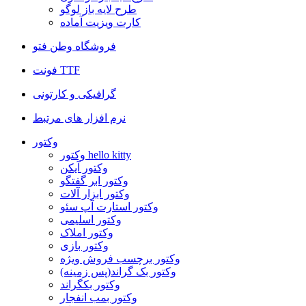
طرح لایه باز لوگو
کارت ویزیت آماده
فروشگاه وطن فتو
فونت TTF
گرافیکی و کارتونی
نرم افزار های مرتبط
وکتور
وکتور hello kitty
وکتور آیکن
وکتور ابر گفتگو
وکتور ابزار آلات
وکتور استارت آپ سئو
وکتور اسلیمی
وکتور املاک
وکتور بازی
وکتور برچسب فروش ویژه
وکتور بک گراند(پس زمینه)
وکتور بکگراند
وکتور بمب انفجار