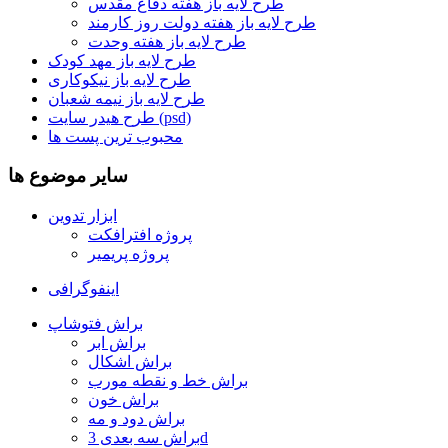
طرح لایه باز هفته دفاع مقدس
طرح لایه باز هفته دولت روز کارمند
طرح لایه باز هفته وحدت
طرح لایه باز مهد کودک
طرح لایه باز نیکوکاری
طرح لایه باز نیمه شعبان
طرح هیدر سایت (psd)
محبوب ترین پست ها
سایر موضوع ها
ابزار تدوین
پروژه افترافکت
پروژه پریمیر
اینفوگرافی
براش فتوشاپ
براش ابر
براش اشکال
براش خط و نقطه مورب
براش خون
براش دود و مه
براش سه بعدی 3d