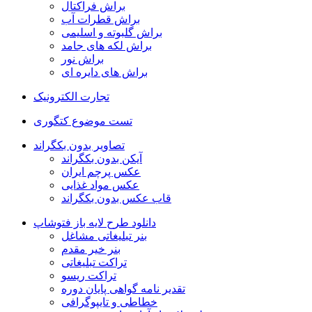
براش فراکتال
براش قطرات آب
براش گلبوته و اسلیمی
براش لکه های جامد
براش نور
براش های دایره ای
تجارت الکترونیک
تست موضوع کتگوری
تصاویر بدون بکگراند
آیکن بدون بکگراند
عکس پرچم ایران
عکس مواد غذایی
قاب عکس بدون بکگراند
دانلود طرح لایه باز فتوشاپ
بنر تبلیغاتی مشاغل
بنر خیر مقدم
تراکت تبلیغاتی
تراکت ریسو
تقدیر نامه گواهی پایان دوره
خطاطی و تایپوگرافی