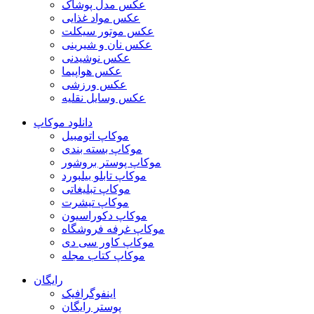
عکس مدل پوشاک
عکس مواد غذایی
عکس موتور سیکلت
عکس نان و شیرینی
عکس نوشیدنی
عکس هواپیما
عکس ورزشی
عکس وسایل نقلیه
دانلود موکاپ
موکاپ اتومبیل
موکاپ بسته بندی
موکاپ پوستر بروشور
موکاپ تابلو بیلبورد
موکاپ تبلیغاتی
موکاپ تیشرت
موکاپ دکوراسیون
موکاپ غرفه فروشگاه
موکاپ کاور سی دی
موکاپ کتاب مجله
رایگان
اینفوگرافیک
پوستر رایگان