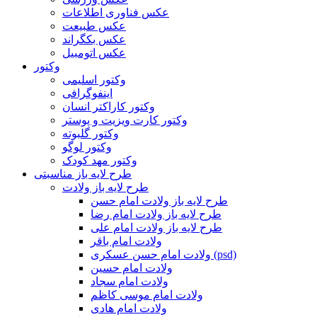
عکس فناوری اطلاعات
عکس طبیعت
عکس بکگراند
عکس اتومبیل
وکتور
وکتور اسلیمی
اینفوگرافی
وکتور کاراکتر انسان
وکتور کارت ویزیت و پوستر
وکتور گلبوته
وکتور لوگو
وکتور مهد کودک
طرح لایه باز مناسبتی
طرح لایه باز ولادت
طرح لایه باز ولادت امام حسن
طرح لایه باز ولادت امام رضا
طرح لایه باز ولادت امام علی
ولادت امام باقر
ولادت امام حسن عسکری (psd)
ولادت امام حسین
ولادت امام سجاد
ولادت امام موسی کاظم
ولادت امام هادی