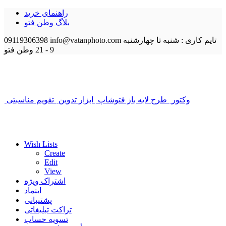
راهنمای خرید
بلاگ وطن فتو
تایم کاری : شنبه تا چهارشنبه
info@vatanphoto.com
09119306398
9 - 21
وطن فتو
وکتور
طرح لایه باز فتوشاپ
ابزار تدوین
تقویم مناسبتی
Wish Lists
Create
Edit
View
اشتراک ویژه
اینماد
پشتیبانی
تراکت تبلیغاتی
تسویه حساب