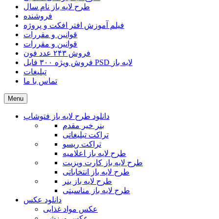
طرح لایه باز نام سال
فروشنده
فیلم آموزش افتر افکت و پروژه
قوانین و مقررات
قوانین و مقررات
فروش ۲۴۳ عدد فون
فروش ویژه ۳۰۰ فایل PSD لایه باز
تبلیغات
تماس با ما
Menu
دانلود طرح لایه باز فتوشاپ
بنر خیر مقدم
تراکت تبلیغاتی
تراکت ریسو
طرح لایه باز اعلامیه
طرح لایه باز کارت ویزیت
طرح لایه باز انتخاباتی
طرح لایه باز بنر
طرح لایه باز مناسبتی
دانلود عکس
عکس مواد غذایی
عکس ورزشی