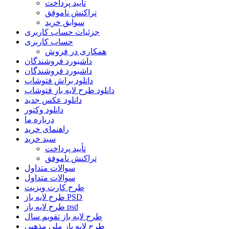
تأیید پرداخت
تراکنش ناموفق
سوابق خرید
جزئیات حساب کاربری
حساب کاربری
همکاری در فروش
داشبورد فروشندگان
داشبورد فروشندگان
دانلود براش فتوشاپ
دانلود طرح لایه باز فتوشاپ
دانلود عکس جدید
دانلود وکتور
درباره ما
راهنمای خرید
سبد خرید
تأیید پرداخت
تراکنش ناموفق
سوالات متداول
سوالات متداول
طرح کارت ویزیت
طرح لایه باز PSD
طرح لایه باز psd
طرح لایه باز تقویم سال
طرح لایه باز ملی مذهبی