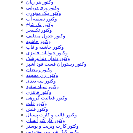
وکتور بنر ربان
وکتور پری دریایی
وکتور پیک موتوری
وکتور تصفیه آب
وکتور تک شاخ
وکتور تکسچر
وکتور جدول مندلیف
وکتور حاشیه
وکتور حاشیه و قاب
وکتور حیوانات فانتزی
وکتور دندان دندانپزشک
وکتور رستوران فست فود آشپز
وکتور رمضان
وکتور زن محجبه
وکتور سه بعدی
وکتور سیاه سفید
وکتور فانتزی
وکتور فعالیت گروهی
وکتور فلت
وکتور فلش
وکتور قالب و کارت پستال
وکتور کاراکتر انسان
وکتور کارت ویزیت و پوستر
وکتور کیک شیرینی نوشیدنی