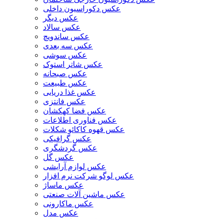
عکس دکوراسیون داخلی
عکس دیگر
عکس سالاد
عکس ساندویچ
عکس سه بعدی
عکس سوشی
عکس شاتر استوک
عکس صبحانه
عکس طبیعت
عکس غذا دریایی
عکس فانتزی
عکس فضا کهکشان
عکس فناوری اطلاعات
عکس قهوه کاکائو شکلات
عکس گرافیکی
عکس گردشگری
عکس گل
عکس لوازم آرایشی
عکس لوگو شرکت نرم افزار
عکس ماساژ
عکس ماشین آلات صنعتی
عکس ماکارونی
عکس مدل