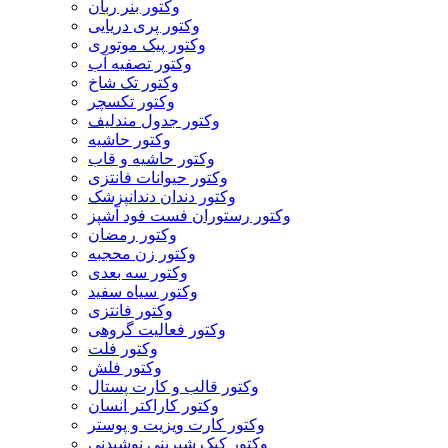
وکتور بنر ربان
وکتور پری دریایی
وکتور پیک موتوری
وکتور تصفیه آب
وکتور تک شاخ
وکتور تکسچر
وکتور جدول مندلیف
وکتور حاشیه
وکتور حاشیه و قاب
وکتور حیوانات فانتزی
وکتور دندان دندانپزشک
وکتور رستوران فست فود آشپز
وکتور رمضان
وکتور زن محجبه
وکتور سه بعدی
وکتور سیاه سفید
وکتور فانتزی
وکتور فعالیت گروهی
وکتور فلت
وکتور فلش
وکتور قالب و کارت پستال
وکتور کاراکتر انسان
وکتور کارت ویزیت و پوستر
وکتور کیک شیرینی نوشیدنی