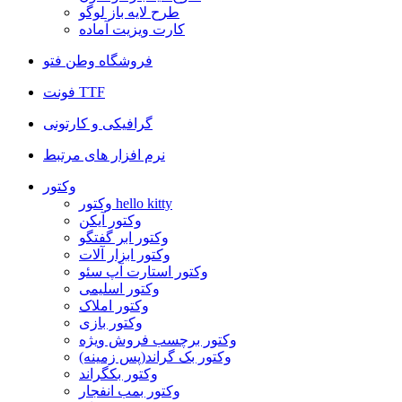
طرح لایه باز لوگو
کارت ویزیت آماده
فروشگاه وطن فتو
فونت TTF
گرافیکی و کارتونی
نرم افزار های مرتبط
وکتور
وکتور hello kitty
وکتور آیکن
وکتور ابر گفتگو
وکتور ابزار آلات
وکتور استارت آپ سئو
وکتور اسلیمی
وکتور املاک
وکتور بازی
وکتور برچسب فروش ویژه
وکتور بک گراند(پس زمینه)
وکتور بکگراند
وکتور بمب انفجار