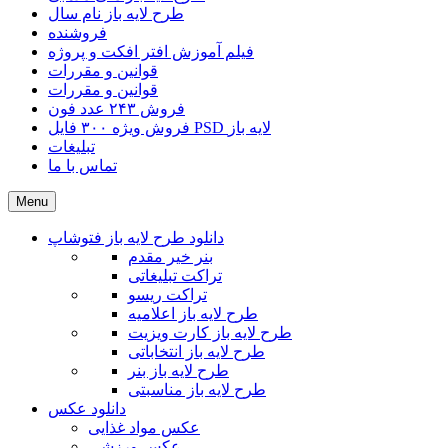
طرح لایه باز نام سال
فروشنده
فیلم آموزش افتر افکت و پروژه
قوانین و مقررات
قوانین و مقررات
فروش ۲۴۳ عدد فون
فروش ویژه ۳۰۰ فایل PSD لایه باز
تبلیغات
تماس با ما
Menu
دانلود طرح لایه باز فتوشاپ
بنر خیر مقدم
تراکت تبلیغاتی
تراکت ریسو
طرح لایه باز اعلامیه
طرح لایه باز کارت ویزیت
طرح لایه باز انتخاباتی
طرح لایه باز بنر
طرح لایه باز مناسبتی
دانلود عکس
عکس مواد غذایی
عکس ورزشی