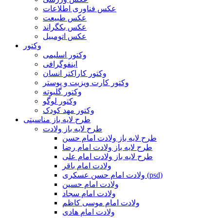
عکس فناوری اطلاعات
عکس طبیعت
عکس بکگراند
عکس اتومبیل
وکتور
وکتور اسلیمی
اینفوگرافی
وکتور کاراکتر انسان
وکتور کارت ویزیت و پوستر
وکتور گلبوته
وکتور لوگو
وکتور مهد کودک
طرح لایه باز مناسبتی
طرح لایه باز ولادت
طرح لایه باز ولادت امام حسن
طرح لایه باز ولادت امام رضا
طرح لایه باز ولادت امام علی
ولادت امام باقر
ولادت امام حسن عسکری (psd)
ولادت امام حسین
ولادت امام سجاد
ولادت امام موسی کاظم
ولادت امام هادی