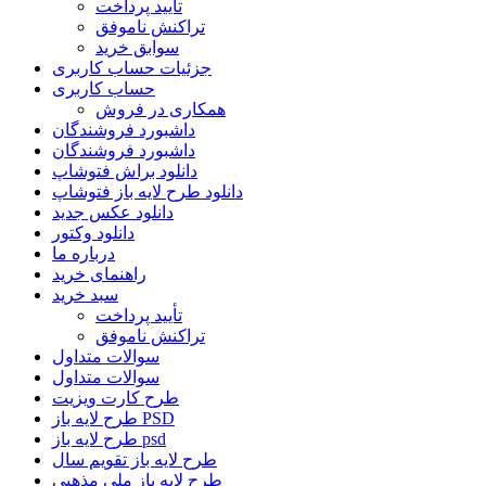
تأیید پرداخت
تراکنش ناموفق
سوابق خرید
جزئیات حساب کاربری
حساب کاربری
همکاری در فروش
داشبورد فروشندگان
داشبورد فروشندگان
دانلود براش فتوشاپ
دانلود طرح لایه باز فتوشاپ
دانلود عکس جدید
دانلود وکتور
درباره ما
راهنمای خرید
سبد خرید
تأیید پرداخت
تراکنش ناموفق
سوالات متداول
سوالات متداول
طرح کارت ویزیت
طرح لایه باز PSD
طرح لایه باز psd
طرح لایه باز تقویم سال
طرح لایه باز ملی مذهبی