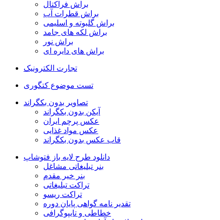
براش فراکتال
براش قطرات آب
براش گلبوته و اسلیمی
براش لکه های جامد
براش نور
براش های دایره ای
تجارت الکترونیک
تست موضوع کتگوری
تصاویر بدون بکگراند
آیکن بدون بکگراند
عکس پرچم ایران
عکس مواد غذایی
قاب عکس بدون بکگراند
دانلود طرح لایه باز فتوشاپ
بنر تبلیغاتی مشاغل
بنر خیر مقدم
تراکت تبلیغاتی
تراکت ریسو
تقدیر نامه گواهی پایان دوره
خطاطی و تایپوگرافی