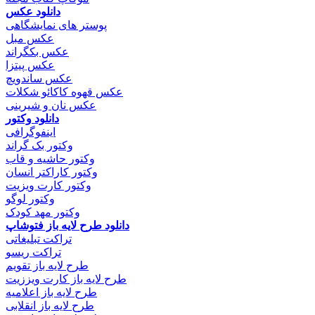
دانلود عکس
پوستر های نمایشگاهی
عکس مبل
عکس بکگراند
عکس پیتزا
عکس ساندویچ
عکس قهوه کاکائو شکلات
عکس نان و شیرینی
دانلود وکتور
اینفوگرافی
وکتور بک گراند
وکتور حاشیه و قاب
وکتور کاراکتر انسان
وکتور کارت ویزیت
وکتور لوگو
وکتور مهد کودک
دانلود طرح لایه باز فتوشاپ
تراکت تبلیغاتی
تراکت ریسو
طرح لایه باز تقویم
طرح لایه باز کارت ویززیت
طرح لایه باز اعلامیه
طرح لایه باز انقلابی