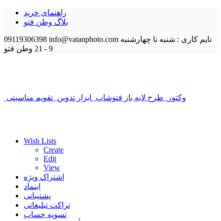
راهنمای خرید
بلاگ وطن فتو
تایم کاری : شنبه تا چهارشنبه
info@vatanphoto.com
09119306398
9 - 21
وطن فتو
وکتور
طرح لایه باز فتوشاپ
ابزار تدوین
تقویم مناسبتی
Wish Lists
Create
Edit
View
اشتراک ویژه
اینماد
پشتیبانی
تراکت تبلیغاتی
تسویه حساب