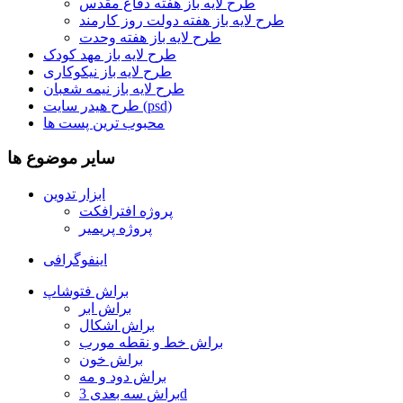
طرح لایه باز هفته دفاع مقدس
طرح لایه باز هفته دولت روز کارمند
طرح لایه باز هفته وحدت
طرح لایه باز مهد کودک
طرح لایه باز نیکوکاری
طرح لایه باز نیمه شعبان
طرح هیدر سایت (psd)
محبوب ترین پست ها
سایر موضوع ها
ابزار تدوین
پروژه افترافکت
پروژه پریمیر
اینفوگرافی
براش فتوشاپ
براش ابر
براش اشکال
براش خط و نقطه مورب
براش خون
براش دود و مه
براش سه بعدی 3d