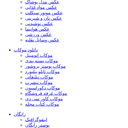
عکس مدل پوشاک
عکس مواد غذایی
عکس موتور سیکلت
عکس نان و شیرینی
عکس نوشیدنی
عکس هواپیما
عکس ورزشی
عکس وسایل نقلیه
دانلود موکاپ
موکاپ اتومبیل
موکاپ بسته بندی
موکاپ پوستر بروشور
موکاپ تابلو بیلبورد
موکاپ تبلیغاتی
موکاپ تیشرت
موکاپ دکوراسیون
موکاپ غرفه فروشگاه
موکاپ کاور سی دی
موکاپ کتاب مجله
رایگان
اینفوگرافیک
پوستر رایگان