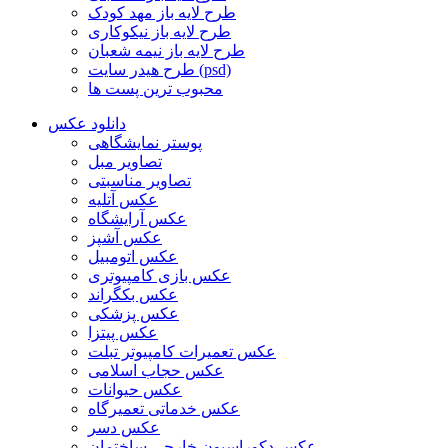
طرح لایه باز مهد کودک
طرح لایه باز نیکوکاری
طرح لایه باز نیمه شعبان
طرح هیدر سایت (psd)
محبوب ترین پست ها
دانلود عکس
پوستر نمایشگاهی
تصاویر مبل
تصاویر مناسبتی
عکس آتلیه
عکس آرایشگاه
عکس آشپز
عکس اتومبیل
عکس بازی کامپیوتری
عکس بکگراند
عکس پزشکی
عکس پیتزا
عکس تعمیرات کامپیوتر تبلت
عکس حجاب اسلامی
عکس حیوانات
عکس خدماتی تعمیرگاه
عکس دسر
عکس دکوراسیون خارجی ساختمان