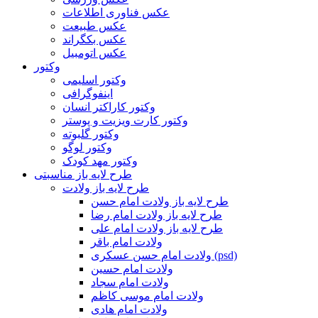
عکس فناوری اطلاعات
عکس طبیعت
عکس بکگراند
عکس اتومبیل
وکتور
وکتور اسلیمی
اینفوگرافی
وکتور کاراکتر انسان
وکتور کارت ویزیت و پوستر
وکتور گلبوته
وکتور لوگو
وکتور مهد کودک
طرح لایه باز مناسبتی
طرح لایه باز ولادت
طرح لایه باز ولادت امام حسن
طرح لایه باز ولادت امام رضا
طرح لایه باز ولادت امام علی
ولادت امام باقر
ولادت امام حسن عسکری (psd)
ولادت امام حسین
ولادت امام سجاد
ولادت امام موسی کاظم
ولادت امام هادی