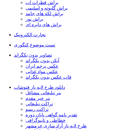
براش قطرات آب
براش گلبوته و اسلیمی
براش لکه های جامد
براش نور
براش های دایره ای
تجارت الکترونیک
تست موضوع کتگوری
تصاویر بدون بکگراند
آیکن بدون بکگراند
عکس پرچم ایران
عکس مواد غذایی
قاب عکس بدون بکگراند
دانلود طرح لایه باز فتوشاپ
بنر تبلیغاتی مشاغل
بنر خیر مقدم
تراکت تبلیغاتی
تراکت ریسو
تقدیر نامه گواهی پایان دوره
خطاطی و تایپوگرافی
طرح لایه باز آزاد سازی خرمشهر