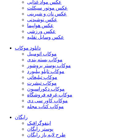
عکس مواد غذایی
عکس موتور سیکلت
عکس نان و شیرینی
عکس نوشیدنی
عکس هواپیما
عکس ورزشی
عکس وسایل نقلیه
دانلود موکاپ
موکاپ اتومبیل
موکاپ بسته بندی
موکاپ پوستر بروشور
موکاپ تابلو بیلبورد
موکاپ تبلیغاتی
موکاپ تیشرت
موکاپ دکوراسیون
موکاپ غرفه فروشگاه
موکاپ کاور سی دی
موکاپ کتاب مجله
رایگان
اینفوگرافیک
پوستر رایگان
طرح لایه باز رایگان