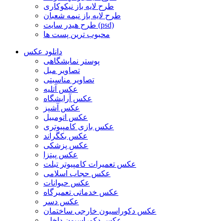
طرح لایه باز نیکوکاری
طرح لایه باز نیمه شعبان
طرح هیدر سایت (psd)
محبوب ترین پست ها
دانلود عکس
پوستر نمایشگاهی
تصاویر مبل
تصاویر مناسبتی
عکس آتلیه
عکس آرایشگاه
عکس آشپز
عکس اتومبیل
عکس بازی کامپیوتری
عکس بکگراند
عکس پزشکی
عکس پیتزا
عکس تعمیرات کامپیوتر تبلت
عکس حجاب اسلامی
عکس حیوانات
عکس خدماتی تعمیرگاه
عکس دسر
عکس دکوراسیون خارجی ساختمان
عکس دکوراسیون داخلی