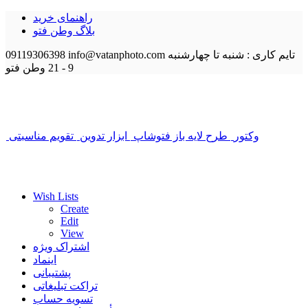
راهنمای خرید
بلاگ وطن فتو
تایم کاری : شنبه تا چهارشنبه
info@vatanphoto.com
09119306398
9 - 21
وطن فتو
وکتور
طرح لایه باز فتوشاپ
ابزار تدوین
تقویم مناسبتی
Wish Lists
Create
Edit
View
اشتراک ویژه
اینماد
پشتیبانی
تراکت تبلیغاتی
تسویه حساب