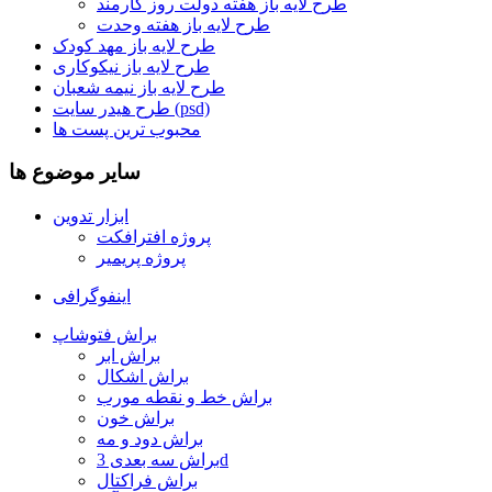
طرح لایه باز هفته دولت روز کارمند
طرح لایه باز هفته وحدت
طرح لایه باز مهد کودک
طرح لایه باز نیکوکاری
طرح لایه باز نیمه شعبان
طرح هیدر سایت (psd)
محبوب ترین پست ها
سایر موضوع ها
ابزار تدوین
پروژه افترافکت
پروژه پریمیر
اینفوگرافی
براش فتوشاپ
براش ابر
براش اشکال
براش خط و نقطه مورب
براش خون
براش دود و مه
براش سه بعدی 3d
براش فراکتال