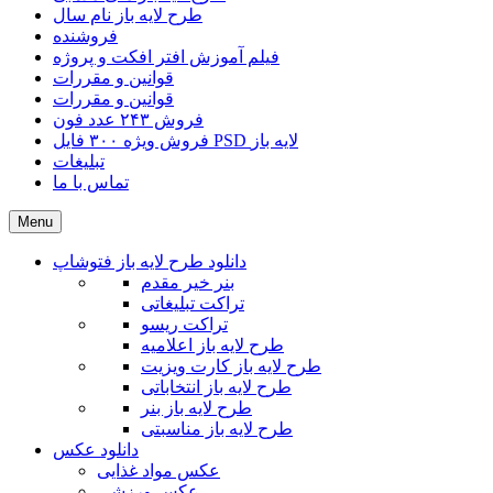
طرح لایه باز نام سال
فروشنده
فیلم آموزش افتر افکت و پروژه
قوانین و مقررات
قوانین و مقررات
فروش ۲۴۳ عدد فون
فروش ویژه ۳۰۰ فایل PSD لایه باز
تبلیغات
تماس با ما
Menu
دانلود طرح لایه باز فتوشاپ
بنر خیر مقدم
تراکت تبلیغاتی
تراکت ریسو
طرح لایه باز اعلامیه
طرح لایه باز کارت ویزیت
طرح لایه باز انتخاباتی
طرح لایه باز بنر
طرح لایه باز مناسبتی
دانلود عکس
عکس مواد غذایی
عکس ورزشی