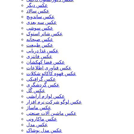
عکس دیگر
عکس سالاد
عکس ساندویچ
عکس سه بعدی
عکس سوشی
عکس شاتر استوک
عکس صبحانه
عکس طبیعت
عکس غذا دریایی
عکس فانتزی
عکس فضا کهکشان
عکس فناوری اطلاعات
عکس قهوه کاکائو شکلات
عکس گرافیکی
عکس گردشگری
عکس گل
عکس لوازم آرایشی
عکس لوگو شرکت نرم افزار
عکس ماساژ
عکس ماشین آلات صنعتی
عکس ماکارونی
عکس مدل
عکس مدل پوشاک