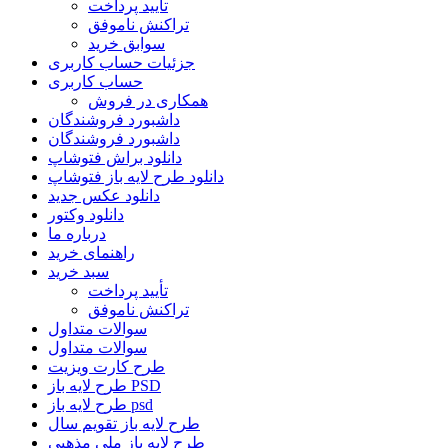
تأیید پرداخت
تراکنش ناموفق
سوابق خرید
جزئیات حساب کاربری
حساب کاربری
همکاری در فروش
داشبورد فروشندگان
داشبورد فروشندگان
دانلود براش فتوشاپ
دانلود طرح لایه باز فتوشاپ
دانلود عکس جدید
دانلود وکتور
درباره ما
راهنمای خرید
سبد خرید
تأیید پرداخت
تراکنش ناموفق
سوالات متداول
سوالات متداول
طرح کارت ویزیت
طرح لایه باز PSD
طرح لایه باز psd
طرح لایه باز تقویم سال
طرح لایه باز ملی مذهبی