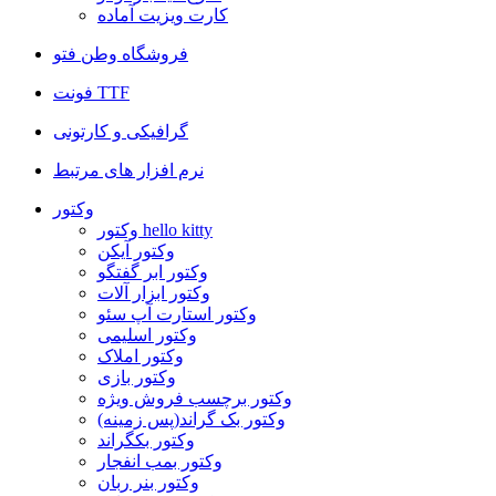
کارت ویزیت آماده
فروشگاه وطن فتو
فونت TTF
گرافیکی و کارتونی
نرم افزار های مرتبط
وکتور
وکتور hello kitty
وکتور آیکن
وکتور ابر گفتگو
وکتور ابزار آلات
وکتور استارت آپ سئو
وکتور اسلیمی
وکتور املاک
وکتور بازی
وکتور برچسب فروش ویژه
وکتور بک گراند(پس زمینه)
وکتور بکگراند
وکتور بمب انفجار
وکتور بنر ربان