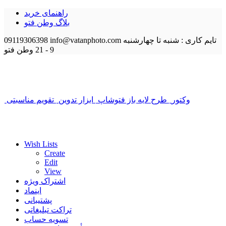
راهنمای خرید
بلاگ وطن فتو
تایم کاری : شنبه تا چهارشنبه
info@vatanphoto.com
09119306398
9 - 21
وطن فتو
وکتور
طرح لایه باز فتوشاپ
ابزار تدوین
تقویم مناسبتی
Wish Lists
Create
Edit
View
اشتراک ویژه
اینماد
پشتیبانی
تراکت تبلیغاتی
تسویه حساب