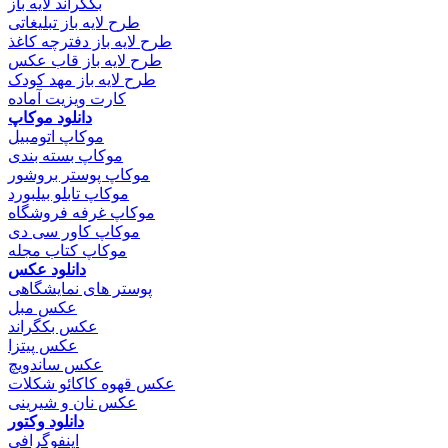
بکگراند لایه باز
طرح لایه باز تبلیغاتی
طرح لایه باز دفترچه کاغذ
طرح لایه باز قاب عکس
طرح لایه باز مهد کودک
کارت ویزیت آماده
دانلود موکاپ
موکاپ اتومبیل
موکاپ بسته بندی
موکاپ پوستر بروشور
موکاپ تابلو بیلبورد
موکاپ غرفه فروشگاه
موکاپ کاور سی دی
موکاپ کتاب مجله
دانلود عکس
پوستر های نمایشگاهی
عکس مبل
عکس بکگراند
عکس پیتزا
عکس ساندویچ
عکس قهوه کاکائو شکلات
عکس نان و شیرینی
دانلود وکتور
اینفوگرافی