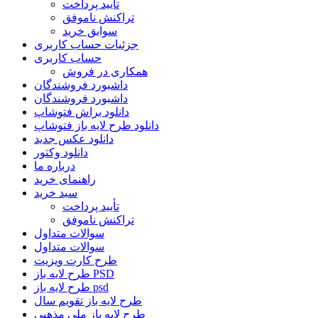
تأیید پرداخت
تراکنش ناموفق
سوابق خرید
جزئیات حساب کاربری
حساب کاربری
همکاری در فروش
داشبورد فروشندگان
داشبورد فروشندگان
دانلود براش فتوشاپ
دانلود طرح لایه باز فتوشاپ
دانلود عکس جدید
دانلود وکتور
درباره ما
راهنمای خرید
سبد خرید
تأیید پرداخت
تراکنش ناموفق
سوالات متداول
سوالات متداول
طرح کارت ویزیت
طرح لایه باز PSD
طرح لایه باز psd
طرح لایه باز تقویم سال
طرح لایه باز ملی مذهبی