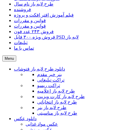
طرح لایه باز نام سال
فروشنده
فیلم آموزش افتر افکت و پروژه
قوانین و مقررات
قوانین و مقررات
فروش ۲۴۳ عدد فون
فروش ویژه ۳۰۰ فایل PSD لایه باز
تبلیغات
تماس با ما
Menu
دانلود طرح لایه باز فتوشاپ
بنر خیر مقدم
تراکت تبلیغاتی
تراکت ریسو
طرح لایه باز اعلامیه
طرح لایه باز کارت ویزیت
طرح لایه باز انتخاباتی
طرح لایه باز بنر
طرح لایه باز مناسبتی
دانلود عکس
عکس مواد غذایی
عکس ورزشی