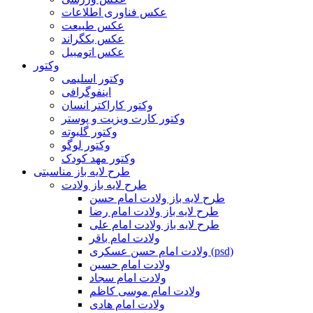
عکس فناوری اطلاعات
عکس طبیعت
عکس بکگراند
عکس اتومبیل
وکتور
وکتور اسلیمی
اینفوگرافی
وکتور کاراکتر انسان
وکتور کارت ویزیت و پوستر
وکتور گلبوته
وکتور لوگو
وکتور مهد کودک
طرح لایه باز مناسبتی
طرح لایه باز ولادت
طرح لایه باز ولادت امام حسن
طرح لایه باز ولادت امام رضا
طرح لایه باز ولادت امام علی
ولادت امام باقر
ولادت امام حسن عسکری (psd)
ولادت امام حسین
ولادت امام سجاد
ولادت امام موسی کاظم
ولادت امام هادی