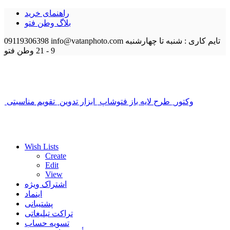
راهنمای خرید
بلاگ وطن فتو
تایم کاری : شنبه تا چهارشنبه
info@vatanphoto.com
09119306398
9 - 21
وطن فتو
وکتور
طرح لایه باز فتوشاپ
ابزار تدوین
تقویم مناسبتی
Wish Lists
Create
Edit
View
اشتراک ویژه
اینماد
پشتیبانی
تراکت تبلیغاتی
تسویه حساب