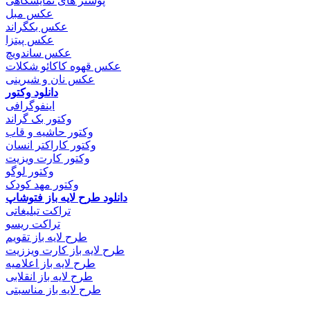
پوستر های نمایشگاهی
عکس مبل
عکس بکگراند
عکس پیتزا
عکس ساندویچ
عکس قهوه کاکائو شکلات
عکس نان و شیرینی
دانلود وکتور
اینفوگرافی
وکتور بک گراند
وکتور حاشیه و قاب
وکتور کاراکتر انسان
وکتور کارت ویزیت
وکتور لوگو
وکتور مهد کودک
دانلود طرح لایه باز فتوشاپ
تراکت تبلیغاتی
تراکت ریسو
طرح لایه باز تقویم
طرح لایه باز کارت ویززیت
طرح لایه باز اعلامیه
طرح لایه باز انقلابی
طرح لایه باز مناسبتی