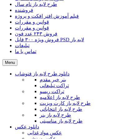
طرح لایه باز نام سال
فروشنده
فیلم آموزش افتر افکت و پروژه
قوانین و مقررات
قوانین و مقررات
فروش ۲۴۳ عدد فون
فروش ویژه ۳۰۰ فایل PSD لایه باز
تبلیغات
تماس با ما
Menu
دانلود طرح لایه باز فتوشاپ
بنر خیر مقدم
تراکت تبلیغاتی
تراکت ریسو
طرح لایه باز اعلامیه
طرح لایه باز کارت ویزیت
طرح لایه باز انتخاباتی
طرح لایه باز بنر
طرح لایه باز مناسبتی
دانلود عکس
عکس مواد غذایی
عکس ورزشی