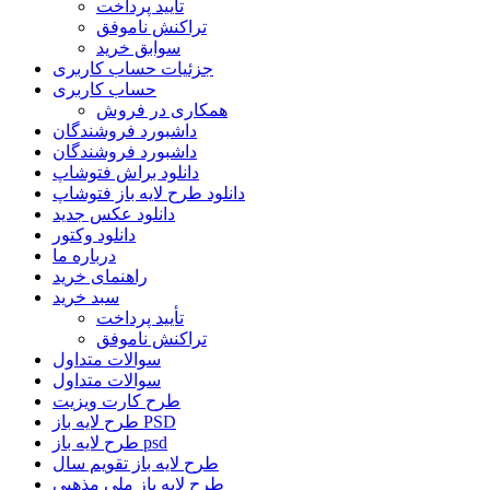
تأیید پرداخت
تراکنش ناموفق
سوابق خرید
جزئیات حساب کاربری
حساب کاربری
همکاری در فروش
داشبورد فروشندگان
داشبورد فروشندگان
دانلود براش فتوشاپ
دانلود طرح لایه باز فتوشاپ
دانلود عکس جدید
دانلود وکتور
درباره ما
راهنمای خرید
سبد خرید
تأیید پرداخت
تراکنش ناموفق
سوالات متداول
سوالات متداول
طرح کارت ویزیت
طرح لایه باز PSD
طرح لایه باز psd
طرح لایه باز تقویم سال
طرح لایه باز ملی مذهبی