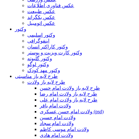
عکس فناوری اطلاعات
عکس طبیعت
عکس بکگراند
عکس اتومبیل
وکتور
وکتور اسلیمی
اینفوگرافی
وکتور کاراکتر انسان
وکتور کارت ویزیت و پوستر
وکتور گلبوته
وکتور لوگو
وکتور مهد کودک
طرح لایه باز مناسبتی
طرح لایه باز ولادت
طرح لایه باز ولادت امام حسن
طرح لایه باز ولادت امام رضا
طرح لایه باز ولادت امام علی
ولادت امام باقر
ولادت امام حسن عسکری (psd)
ولادت امام حسین
ولادت امام سجاد
ولادت امام موسی کاظم
ولادت امام هادی