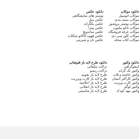
دانلود موکاپ
دانلود عکس
موکاپ اتومبیل
پوستر های نمایشگاهی
موکاپ بسته بندی
عکس مبل
موکاپ پوستر بروشور
عکس بکگراند
موکاپ تابلو بیلبورد
عکس پیتزا
موکاپ غرفه فروشگاه
عکس ساندویچ
موکاپ کاور سی دی
عکس قهوه کاکائو شکلات
موکاپ کتاب مجله
عکس نان و شیرینی
دانلود وکتور
دانلود طرح لایه باز فتوشاپ
اینفوگرافی
تراکت تبلیغاتی
وکتور بک گراند
تراکت ریسو
وکتور حاشیه و قاب
طرح لایه باز تقویم
وکتور کاراکتر انسان
طرح لایه باز کارت ویززیت
وکتور کارت ویزیت
طرح لایه باز اعلامیه
وکتور لوگو
طرح لایه باز انقلابی
وکتور مهد کودک
طرح لایه باز مناسبتی