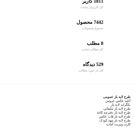
1811 کاربر
کل کاربران سایت
7442 محصول
مجموع محصولات
8 مطلب
کل مطالب سایت
529 دیدگاه
کل باز خورد مطالب
طرح لایه باز عمومی
آتلیه عکس عروس
بکگراند لایه باز
طرح لایه باز تبلیغاتی
طرح لایه باز دفترچه کاغذ
طرح لایه باز قاب عکس
طرح لایه باز مهد کودک
کارت ویزیت آماده