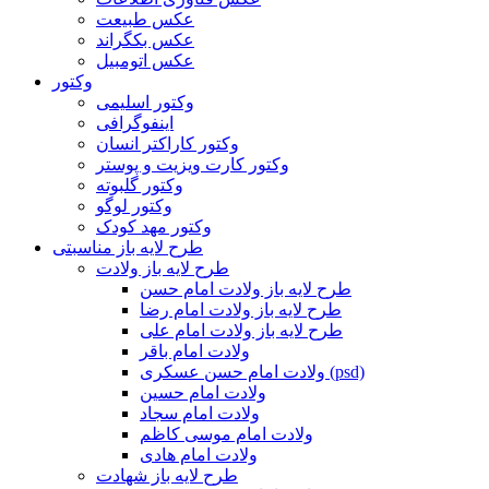
عکس طبیعت
عکس بکگراند
عکس اتومبیل
وکتور
وکتور اسلیمی
اینفوگرافی
وکتور کاراکتر انسان
وکتور کارت ویزیت و پوستر
وکتور گلبوته
وکتور لوگو
وکتور مهد کودک
طرح لایه باز مناسبتی
طرح لایه باز ولادت
طرح لایه باز ولادت امام حسن
طرح لایه باز ولادت امام رضا
طرح لایه باز ولادت امام علی
ولادت امام باقر
ولادت امام حسن عسکری (psd)
ولادت امام حسین
ولادت امام سجاد
ولادت امام موسی کاظم
ولادت امام هادی
طرح لایه باز شهادت