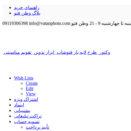
راهنمای خرید
بلاگ وطن فتو
 تا چهارشنبه 9 - 21
وطن فتو
info@vatanphoto.com
09119306398
وکتور
طرح لایه باز فتوشاپ
ابزار تدوین
تقویم مناسبتی
Wish Lists
Create
Edit
View
اشتراک ویژه
اینماد
پشتیبانی
تراکت تبلیغاتی
تسویه حساب
تأیید پرداخت