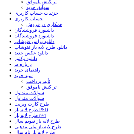
تراکنش ناموفق
سوابق خرید
جزئیات حساب کاربری
حساب کاربری
همکاری در فروش
داشبورد فروشندگان
داشبورد فروشندگان
دانلود براش فتوشاپ
دانلود طرح لایه باز فتوشاپ
دانلود عکس جدید
دانلود وکتور
درباره ما
راهنمای خرید
سبد خرید
تأیید پرداخت
تراکنش ناموفق
سوالات متداول
سوالات متداول
طرح کارت ویزیت
طرح لایه باز PSD
طرح لایه باز psd
طرح لایه باز تقویم سال
طرح لایه باز ملی مذهبی
طرح لایه باز نام سال