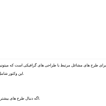
این وکتور شامل حیواناتی مثل فیل،زرافه،شیر،پاندا،خرگوش،تمساح،گوزن و… است.
هستی حتما بقیه وکتور های سایت رو نگاه کن.
اگه دنبال طرح های بیشتر