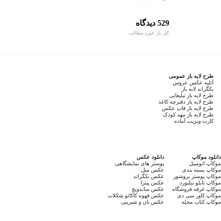
529 دیدگاه
کل باز خورد مطالب
طرح لایه باز عمومی
آتلیه عکس عروس
بکگراند لایه باز
طرح لایه باز تبلیغاتی
طرح لایه باز دفترچه کاغذ
طرح لایه باز قاب عکس
طرح لایه باز مهد کودک
کارت ویزیت آماده
دانلود موکاپ
دانلود عکس
موکاپ اتومبیل
پوستر های نمایشگاهی
موکاپ بسته بندی
عکس مبل
موکاپ پوستر بروشور
عکس بکگراند
موکاپ تابلو بیلبورد
عکس پیتزا
موکاپ غرفه فروشگاه
عکس ساندویچ
موکاپ کاور سی دی
عکس قهوه کاکائو شکلات
موکاپ کتاب مجله
عکس نان و شیرینی