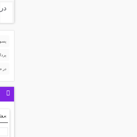
درب
پسورد 
پردا
در ص