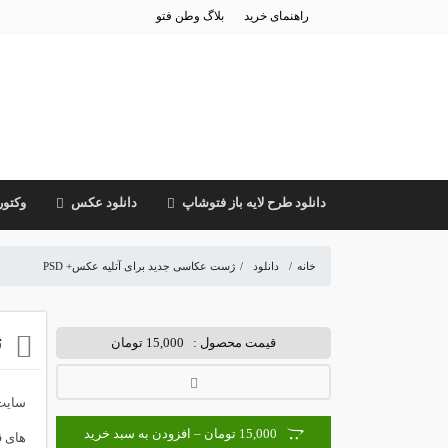
راهنمای خرید
بلاگ وطن فتو
دانلود طرح لایه باز فتوشاپ
دانلود عکس
وکتور
خانه
/
دانلود
/
ژست عکاسی جدید برای آتلیه عکس+ PSD
ژ
قیمت محصول :
15,000 تومان
15,000 تومان – افزودن به سبد خرید
های ق