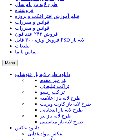
طرح لایه باز نام سال
فروشنده
فیلم آموزش افتر افکت و پروژه
قوانین و مقررات
قوانین و مقررات
فروش ۲۴۳ عدد فون
فروش ویژه ۳۰۰ فایل PSD لایه باز
تبلیغات
تماس با ما
Menu
دانلود طرح لایه باز فتوشاپ
بنر خیر مقدم
تراکت تبلیغاتی
تراکت ریسو
طرح لایه باز اعلامیه
طرح لایه باز کارت ویزیت
طرح لایه باز انتخاباتی
طرح لایه باز بنر
طرح لایه باز مناسبتی
دانلود عکس
عکس مواد غذایی
عکس ورزشی