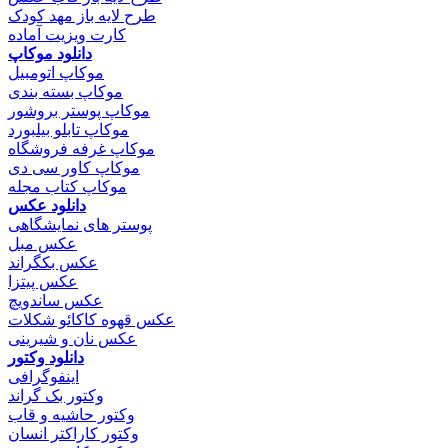
طرح لایه باز مهد کودک
کارت ویزیت آماده
دانلود موکاپ
موکاپ اتومبیل
موکاپ بسته بندی
موکاپ پوستر بروشور
موکاپ تابلو بیلبورد
موکاپ غرفه فروشگاه
موکاپ کاور سی دی
موکاپ کتاب مجله
دانلود عکس
پوستر های نمایشگاهی
عکس مبل
عکس بکگراند
عکس پیتزا
عکس ساندویچ
عکس قهوه کاکائو شکلات
عکس نان و شیرینی
دانلود وکتور
اینفوگرافی
وکتور بک گراند
وکتور حاشیه و قاب
وکتور کاراکتر انسان