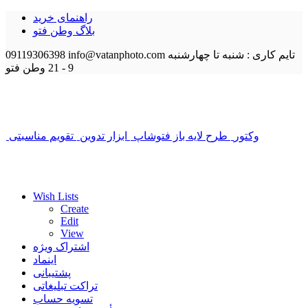
راهنمای خرید
بلاگ وطن فتو
تایم کاری : شنبه تا چهارشنبه
info@vatanphoto.com
09119306398
9 - 21
وطن فتو
وکتور
طرح لایه باز فتوشاپ
ابزار تدوین
تقویم مناسبتی
Wish Lists
Create
Edit
View
اشتراک ویژه
اینماد
پشتیبانی
تراکت تبلیغاتی
تسویه حساب