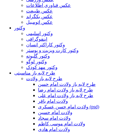
عکس فناوری اطلاعات
عکس طبیعت
عکس بکگراند
عکس اتومبیل
وکتور
وکتور اسلیمی
اینفوگرافی
وکتور کاراکتر انسان
وکتور کارت ویزیت و پوستر
وکتور گلبوته
وکتور لوگو
وکتور مهد کودک
طرح لایه باز مناسبتی
طرح لایه باز ولادت
طرح لایه باز ولادت امام حسن
طرح لایه باز ولادت امام رضا
طرح لایه باز ولادت امام علی
ولادت امام باقر
ولادت امام حسن عسکری (psd)
ولادت امام حسین
ولادت امام سجاد
ولادت امام موسی کاظم
ولادت امام هادی