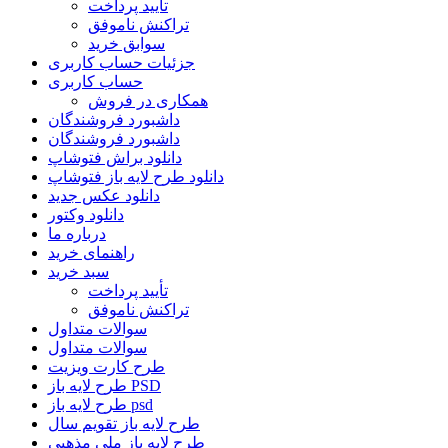
تأیید پرداخت
تراکنش ناموفق
سوابق خرید
جزئیات حساب کاربری
حساب کاربری
همکاری در فروش
داشبورد فروشندگان
داشبورد فروشندگان
دانلود براش فتوشاپ
دانلود طرح لایه باز فتوشاپ
دانلود عکس جدید
دانلود وکتور
درباره ما
راهنمای خرید
سبد خرید
تأیید پرداخت
تراکنش ناموفق
سوالات متداول
سوالات متداول
طرح کارت ویزیت
طرح لایه باز PSD
طرح لایه باز psd
طرح لایه باز تقویم سال
طرح لایه باز ملی مذهبی