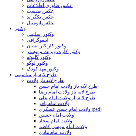
عکس فناوری اطلاعات
عکس طبیعت
عکس بکگراند
عکس اتومبیل
وکتور
وکتور اسلیمی
اینفوگرافی
وکتور کاراکتر انسان
وکتور کارت ویزیت و پوستر
وکتور گلبوته
وکتور لوگو
وکتور مهد کودک
طرح لایه باز مناسبتی
طرح لایه باز ولادت
طرح لایه باز ولادت امام حسن
طرح لایه باز ولادت امام رضا
طرح لایه باز ولادت امام علی
ولادت امام باقر
ولادت امام حسن عسکری (psd)
ولادت امام حسین
ولادت امام سجاد
ولادت امام موسی کاظم
ولادت امام هادی