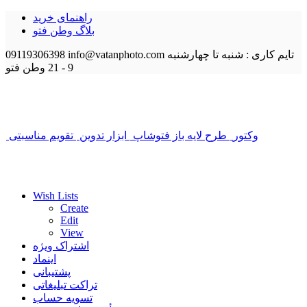
راهنمای خرید
بلاگ وطن فتو
تایم کاری : شنبه تا چهارشنبه
info@vatanphoto.com
09119306398
9 - 21
وطن فتو
وکتور
طرح لایه باز فتوشاپ
ابزار تدوین
تقویم مناسبتی
Wish Lists
Create
Edit
View
اشتراک ویژه
اینماد
پشتیبانی
تراکت تبلیغاتی
تسویه حساب