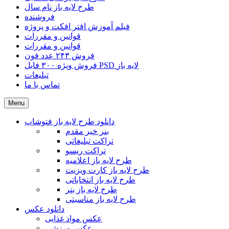
طرح لایه باز نام سال
فروشنده
فیلم آموزش افتر افکت و پروژه
قوانین و مقررات
قوانین و مقررات
فروش ۲۴۳ عدد فون
فروش ویژه ۳۰۰ فایل PSD لایه باز
تبلیغات
تماس با ما
Menu
دانلود طرح لایه باز فتوشاپ
بنر خیر مقدم
تراکت تبلیغاتی
تراکت ریسو
طرح لایه باز اعلامیه
طرح لایه باز کارت ویزیت
طرح لایه باز انتخاباتی
طرح لایه باز بنر
طرح لایه باز مناسبتی
دانلود عکس
عکس مواد غذایی
عکس ورزشی