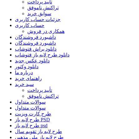
تأیید پرداخت
تراکنش ناموفق
سوابق خرید
جزئیات حساب کاربری
حساب کاربری
همکاری در فروش
داشبورد فروشندگان
داشبورد فروشندگان
دانلود براش فتوشاپ
دانلود طرح لایه باز فتوشاپ
دانلود عکس جدید
دانلود وکتور
درباره ما
راهنمای خرید
سبد خرید
تأیید پرداخت
تراکنش ناموفق
سوالات متداول
سوالات متداول
طرح کارت ویزیت
طرح لایه باز PSD
طرح لایه باز psd
طرح لایه باز تقویم سال
طرح لایه باز ملی مذهبی