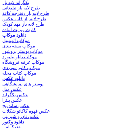
بکگراند لایه باز
طرح لایه باز تبلیغاتی
طرح لایه باز دفترچه کاغذ
طرح لایه باز قاب عکس
طرح لایه باز مهد کودک
کارت ویزیت آماده
دانلود موکاپ
موکاپ اتومبیل
موکاپ بسته بندی
موکاپ پوستر بروشور
موکاپ تابلو بیلبورد
موکاپ غرفه فروشگاه
موکاپ کاور سی دی
موکاپ کتاب مجله
دانلود عکس
پوستر های نمایشگاهی
عکس مبل
عکس بکگراند
عکس پیتزا
عکس ساندویچ
عکس قهوه کاکائو شکلات
عکس نان و شیرینی
دانلود وکتور
اینفوگرافی