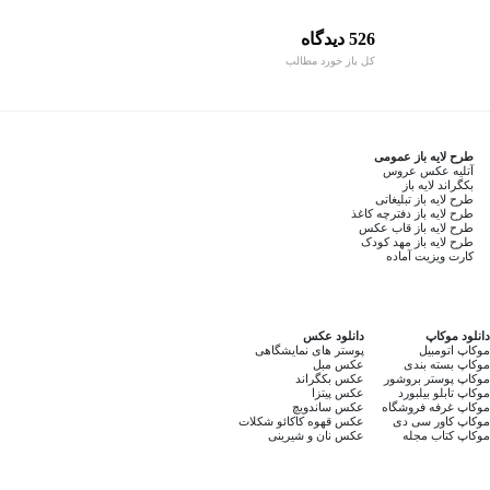
526 دیدگاه
کل باز خورد مطالب
طرح لایه باز عمومی
آتلیه عکس عروس
بکگراند لایه باز
طرح لایه باز تبلیغاتی
طرح لایه باز دفترچه کاغذ
طرح لایه باز قاب عکس
طرح لایه باز مهد کودک
کارت ویزیت آماده
دانلود موکاپ
دانلود عکس
موکاپ اتومبیل
پوستر های نمایشگاهی
موکاپ بسته بندی
عکس مبل
موکاپ پوستر بروشور
عکس بکگراند
موکاپ تابلو بیلبورد
عکس پیتزا
موکاپ غرفه فروشگاه
عکس ساندویچ
موکاپ کاور سی دی
عکس قهوه کاکائو شکلات
موکاپ کتاب مجله
عکس نان و شیرینی