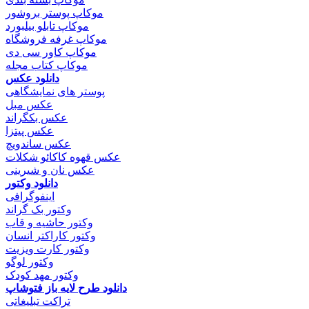
موکاپ پوستر بروشور
موکاپ تابلو بیلبورد
موکاپ غرفه فروشگاه
موکاپ کاور سی دی
موکاپ کتاب مجله
دانلود عکس
پوستر های نمایشگاهی
عکس مبل
عکس بکگراند
عکس پیتزا
عکس ساندویچ
عکس قهوه کاکائو شکلات
عکس نان و شیرینی
دانلود وکتور
اینفوگرافی
وکتور بک گراند
وکتور حاشیه و قاب
وکتور کاراکتر انسان
وکتور کارت ویزیت
وکتور لوگو
وکتور مهد کودک
دانلود طرح لایه باز فتوشاپ
تراکت تبلیغاتی