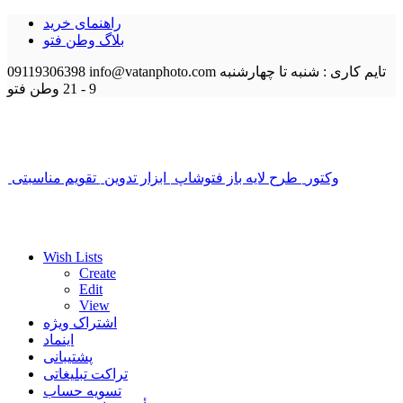
راهنمای خرید
بلاگ وطن فتو
تایم کاری : شنبه تا چهارشنبه
info@vatanphoto.com
09119306398
9 - 21
وطن فتو
وکتور
طرح لایه باز فتوشاپ
ابزار تدوین
تقویم مناسبتی
Wish Lists
Create
Edit
View
اشتراک ویژه
اینماد
پشتیبانی
تراکت تبلیغاتی
تسویه حساب