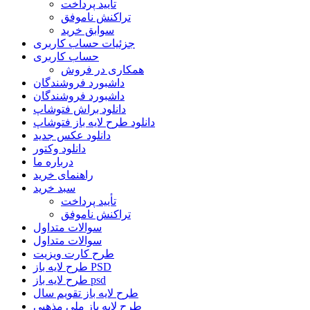
تأیید پرداخت
تراکنش ناموفق
سوابق خرید
جزئیات حساب کاربری
حساب کاربری
همکاری در فروش
داشبورد فروشندگان
داشبورد فروشندگان
دانلود براش فتوشاپ
دانلود طرح لایه باز فتوشاپ
دانلود عکس جدید
دانلود وکتور
درباره ما
راهنمای خرید
سبد خرید
تأیید پرداخت
تراکنش ناموفق
سوالات متداول
سوالات متداول
طرح کارت ویزیت
طرح لایه باز PSD
طرح لایه باز psd
طرح لایه باز تقویم سال
طرح لایه باز ملی مذهبی