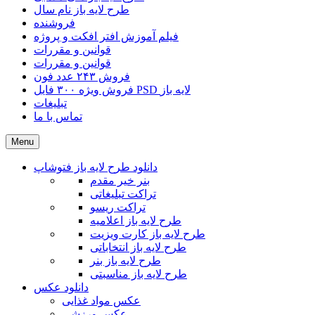
طرح لایه باز نام سال
فروشنده
فیلم آموزش افتر افکت و پروژه
قوانین و مقررات
قوانین و مقررات
فروش ۲۴۳ عدد فون
فروش ویژه ۳۰۰ فایل PSD لایه باز
تبلیغات
تماس با ما
Menu
دانلود طرح لایه باز فتوشاپ
بنر خیر مقدم
تراکت تبلیغاتی
تراکت ریسو
طرح لایه باز اعلامیه
طرح لایه باز کارت ویزیت
طرح لایه باز انتخاباتی
طرح لایه باز بنر
طرح لایه باز مناسبتی
دانلود عکس
عکس مواد غذایی
عکس ورزشی