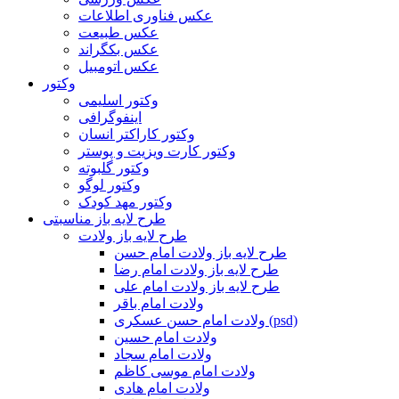
عکس فناوری اطلاعات
عکس طبیعت
عکس بکگراند
عکس اتومبیل
وکتور
وکتور اسلیمی
اینفوگرافی
وکتور کاراکتر انسان
وکتور کارت ویزیت و پوستر
وکتور گلبوته
وکتور لوگو
وکتور مهد کودک
طرح لایه باز مناسبتی
طرح لایه باز ولادت
طرح لایه باز ولادت امام حسن
طرح لایه باز ولادت امام رضا
طرح لایه باز ولادت امام علی
ولادت امام باقر
ولادت امام حسن عسکری (psd)
ولادت امام حسین
ولادت امام سجاد
ولادت امام موسی کاظم
ولادت امام هادی