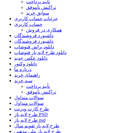
تأیید پرداخت
تراکنش ناموفق
سوابق خرید
جزئیات حساب کاربری
حساب کاربری
همکاری در فروش
داشبورد فروشندگان
داشبورد فروشندگان
دانلود براش فتوشاپ
دانلود طرح لایه باز فتوشاپ
دانلود عکس جدید
دانلود وکتور
درباره ما
راهنمای خرید
سبد خرید
تأیید پرداخت
تراکنش ناموفق
سوالات متداول
سوالات متداول
طرح کارت ویزیت
طرح لایه باز PSD
طرح لایه باز psd
طرح لایه باز تقویم سال
طرح لایه باز ملی مذهبی