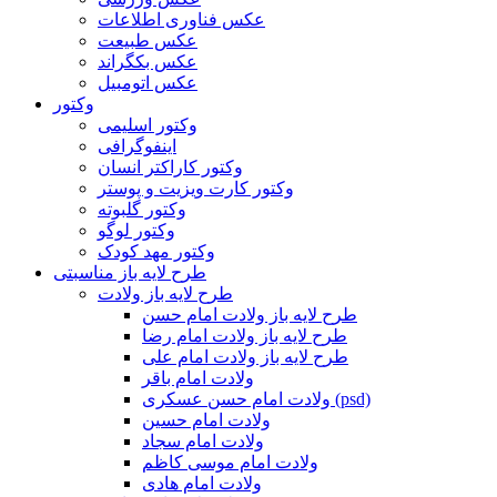
عکس فناوری اطلاعات
عکس طبیعت
عکس بکگراند
عکس اتومبیل
وکتور
وکتور اسلیمی
اینفوگرافی
وکتور کاراکتر انسان
وکتور کارت ویزیت و پوستر
وکتور گلبوته
وکتور لوگو
وکتور مهد کودک
طرح لایه باز مناسبتی
طرح لایه باز ولادت
طرح لایه باز ولادت امام حسن
طرح لایه باز ولادت امام رضا
طرح لایه باز ولادت امام علی
ولادت امام باقر
ولادت امام حسن عسکری (psd)
ولادت امام حسین
ولادت امام سجاد
ولادت امام موسی کاظم
ولادت امام هادی