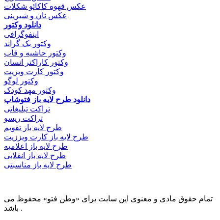
عکس قهوه کاکائو شکلات
عکس نان و شیرینی
دانلود وکتور
اینفوگرافی
وکتور بک گراند
وکتور حاشیه و قاب
وکتور کاراکتر انسان
وکتور کارت ویزیت
وکتور لوگو
وکتور مهد کودک
دانلود طرح لایه باز فتوشاپ
تراکت تبلیغاتی
تراکت ریسو
طرح لایه باز تقویم
طرح لایه باز کارت ویززیت
طرح لایه باز اعلامیه
طرح لایه باز انقلابی
طرح لایه باز مناسبتی
تمام حقوق مادی و معنوی این سایت برای «وطن فتو» محفوظ می
باشد .