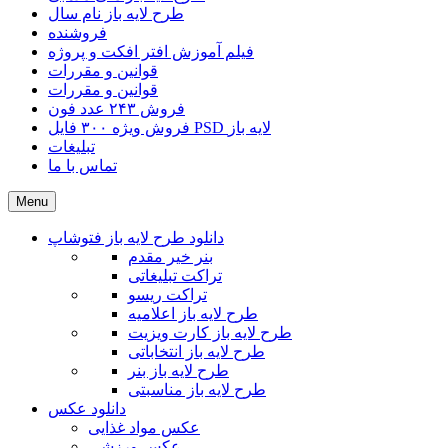
طرح لایه باز نام سال
فروشنده
فیلم آموزش افتر افکت و پروژه
قوانین و مقررات
قوانین و مقررات
فروش ۲۴۳ عدد فون
فروش ویژه ۳۰۰ فایل PSD لایه باز
تبلیغات
تماس با ما
Menu
دانلود طرح لایه باز فتوشاپ
بنر خیر مقدم
تراکت تبلیغاتی
تراکت ریسو
طرح لایه باز اعلامیه
طرح لایه باز کارت ویزیت
طرح لایه باز انتخاباتی
طرح لایه باز بنر
طرح لایه باز مناسبتی
دانلود عکس
عکس مواد غذایی
عکس ورزشی