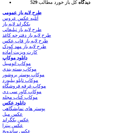
529 دیدگاه
کل باز خورد مطالب
طرح لایه باز عمومی
آتلیه عکس عروس
بکگراند لایه باز
طرح لایه باز تبلیغاتی
طرح لایه باز دفترچه کاغذ
طرح لایه باز قاب عکس
طرح لایه باز مهد کودک
کارت ویزیت آماده
دانلود موکاپ
موکاپ اتومبیل
موکاپ بسته بندی
موکاپ پوستر بروشور
موکاپ تابلو بیلبورد
موکاپ غرفه فروشگاه
موکاپ کاور سی دی
موکاپ کتاب مجله
دانلود عکس
پوستر های نمایشگاهی
عکس مبل
عکس بکگراند
عکس پیتزا
عکس ساندویچ