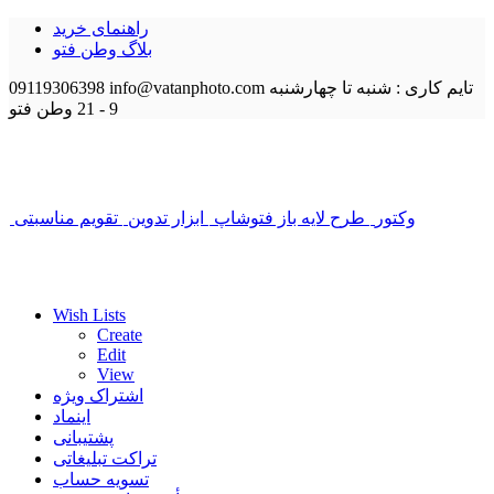
راهنمای خرید
بلاگ وطن فتو
تایم کاری : شنبه تا چهارشنبه
info@vatanphoto.com
09119306398
9 - 21
وطن فتو
وکتور
طرح لایه باز فتوشاپ
ابزار تدوین
تقویم مناسبتی
Wish Lists
Create
Edit
View
اشتراک ویژه
اینماد
پشتیبانی
تراکت تبلیغاتی
تسویه حساب