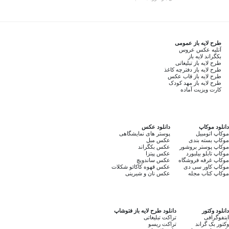
طرح لایه باز عمومی
آتلیه عکس عروس
بکگراند لایه باز
طرح لایه باز تبلیغاتی
طرح لایه باز دفترچه کاغذ
طرح لایه باز قاب عکس
طرح لایه باز مهد کودک
کارت ویزیت آماده
دانلود موکاپ
دانلود عکس
موکاپ اتومبیل
پوستر های نمایشگاهی
موکاپ بسته بندی
عکس مبل
موکاپ پوستر بروشور
عکس بکگراند
موکاپ تابلو بیلبورد
عکس پیتزا
موکاپ غرفه فروشگاه
عکس ساندویچ
موکاپ کاور سی دی
عکس قهوه کاکائو شکلات
موکاپ کتاب مجله
عکس نان و شیرینی
دانلود وکتور
دانلود طرح لایه باز فتوشاپ
اینفوگرافی
تراکت تبلیغاتی
وکتور بک گراند
تراکت ریسو