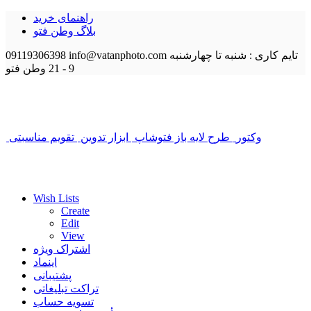
راهنمای خرید
بلاگ وطن فتو
تایم کاری : شنبه تا چهارشنبه
info@vatanphoto.com
09119306398
9 - 21
وطن فتو
وکتور
طرح لایه باز فتوشاپ
ابزار تدوین
تقویم مناسبتی
Wish Lists
Create
Edit
View
اشتراک ویژه
اینماد
پشتیبانی
تراکت تبلیغاتی
تسویه حساب