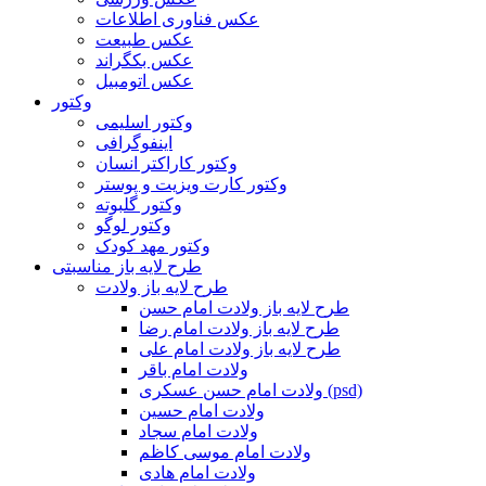
عکس فناوری اطلاعات
عکس طبیعت
عکس بکگراند
عکس اتومبیل
وکتور
وکتور اسلیمی
اینفوگرافی
وکتور کاراکتر انسان
وکتور کارت ویزیت و پوستر
وکتور گلبوته
وکتور لوگو
وکتور مهد کودک
طرح لایه باز مناسبتی
طرح لایه باز ولادت
طرح لایه باز ولادت امام حسن
طرح لایه باز ولادت امام رضا
طرح لایه باز ولادت امام علی
ولادت امام باقر
ولادت امام حسن عسکری (psd)
ولادت امام حسین
ولادت امام سجاد
ولادت امام موسی کاظم
ولادت امام هادی