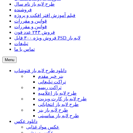
طرح لایه باز نام سال
فروشنده
فیلم آموزش افتر افکت و پروژه
قوانین و مقررات
قوانین و مقررات
فروش ۲۴۳ عدد فون
فروش ویژه ۳۰۰ فایل PSD لایه باز
تبلیغات
تماس با ما
Menu
دانلود طرح لایه باز فتوشاپ
بنر خیر مقدم
تراکت تبلیغاتی
تراکت ریسو
طرح لایه باز اعلامیه
طرح لایه باز کارت ویزیت
طرح لایه باز انتخاباتی
طرح لایه باز بنر
طرح لایه باز مناسبتی
دانلود عکس
عکس مواد غذایی
عکس ورزشی