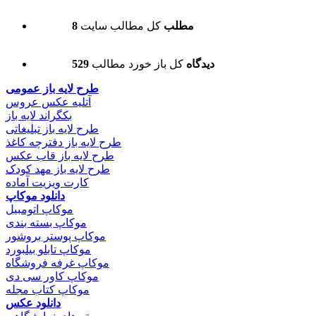
8 مطلب
کل مطالب سایت
529 دیدگاه
کل باز خورد مطالب
طرح لایه باز عمومی
آتلیه عکس عروس
بکگراند لایه باز
طرح لایه باز تبلیغاتی
طرح لایه باز دفترچه کاغذ
طرح لایه باز قاب عکس
طرح لایه باز مهد کودک
کارت ویزیت آماده
دانلود موکاپ
موکاپ اتومبیل
موکاپ بسته بندی
موکاپ پوستر بروشور
موکاپ تابلو بیلبورد
موکاپ غرفه فروشگاه
موکاپ کاور سی دی
موکاپ کتاب مجله
دانلود عکس