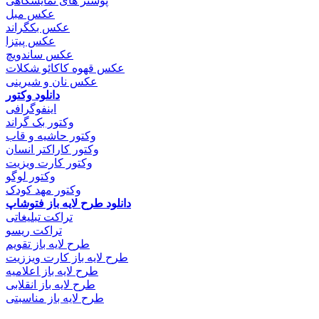
پوستر های نمایشگاهی
عکس مبل
عکس بکگراند
عکس پیتزا
عکس ساندویچ
عکس قهوه کاکائو شکلات
عکس نان و شیرینی
دانلود وکتور
اینفوگرافی
وکتور بک گراند
وکتور حاشیه و قاب
وکتور کاراکتر انسان
وکتور کارت ویزیت
وکتور لوگو
وکتور مهد کودک
دانلود طرح لایه باز فتوشاپ
تراکت تبلیغاتی
تراکت ریسو
طرح لایه باز تقویم
طرح لایه باز کارت ویززیت
طرح لایه باز اعلامیه
طرح لایه باز انقلابی
طرح لایه باز مناسبتی