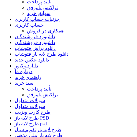
تأیید پرداخت
تراکنش ناموفق
سوابق خرید
جزئیات حساب کاربری
حساب کاربری
همکاری در فروش
داشبورد فروشندگان
داشبورد فروشندگان
دانلود براش فتوشاپ
دانلود طرح لایه باز فتوشاپ
دانلود عکس جدید
دانلود وکتور
درباره ما
راهنمای خرید
سبد خرید
تأیید پرداخت
تراکنش ناموفق
سوالات متداول
سوالات متداول
طرح کارت ویزیت
طرح لایه باز PSD
طرح لایه باز psd
طرح لایه باز تقویم سال
طرح لایه باز ملی مذهبی