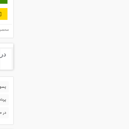
محصول 
درب
پسورد 
پردا
در ص