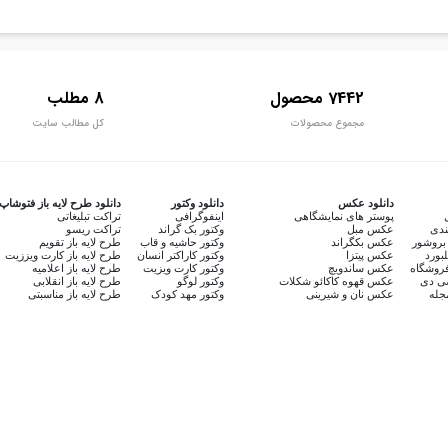
7442 محصول
8 مطلب
مجموع محصولات
کل مطالب سایت
دانلود عکس
دانلود وکتور
دانلود طرح لایه باز فتوشاپ
پوستر های نمایشگاهی
اینفوگرافی
تراکت تبلیغاتی
ندی
عکس مبل
وکتور بک گراند
تراکت ریسو
بروشور
عکس بکگراند
وکتور حاشیه و قاب
طرح لایه باز تقویم
لبورد
عکس پیتزا
وکتور کاراکتر انسان
طرح لایه باز کارت ویززیت
روشگاه
عکس ساندویچ
وکتور کارت ویزیت
طرح لایه باز اعلامیه
سی دی
عکس قهوه کاکائو شکلات
وکتور لوگو
طرح لایه باز انقلابی
جله
عکس نان و شیرینی
وکتور مهد کودک
طرح لایه باز مناسبتی