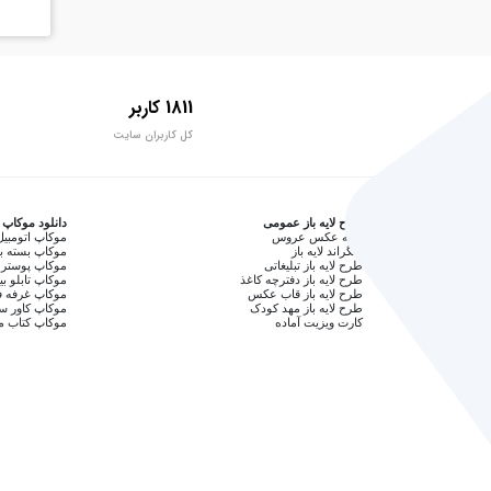
1811 کاربر
کل کاربران سایت
طرح لایه باز عمومی
دانلود موکاپ
آتلیه عکس عروس
موکاپ اتومبیل
بکگراند لایه باز
موکاپ بسته ب
طرح لایه باز تبلیغاتی
موکاپ پوستر 
طرح لایه باز دفترچه کاغذ
موکاپ تابلو بی
طرح لایه باز قاب عکس
موکاپ غرفه ف
طرح لایه باز مهد کودک
موکاپ کاور 
کارت ویزیت آماده
موکاپ کتاب م