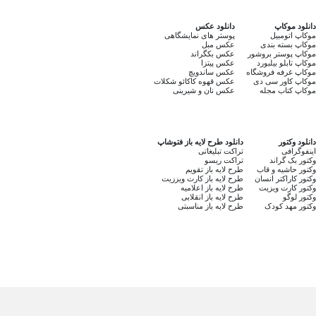
دانلود موکاپ
دانلود عکس
موکاپ اتومبیل
پوستر های نمایشگاهی
موکاپ بسته بندی
عکس مبل
موکاپ پوستر بروشور
عکس بکگراند
موکاپ تابلو بیلبورد
عکس پیتزا
موکاپ غرفه فروشگاه
عکس ساندویچ
موکاپ کاور سی دی
عکس قهوه کاکائو شکلات
موکاپ کتاب مجله
عکس نان و شیرینی
دانلود وکتور
دانلود طرح لایه باز فتوشاپ
اینفوگرافی
تراکت تبلیغاتی
وکتور بک گراند
تراکت ریسو
وکتور حاشیه و قاب
طرح لایه باز تقویم
وکتور کاراکتر انسان
طرح لایه باز کارت ویززیت
وکتور کارت ویزیت
طرح لایه باز اعلامیه
وکتور لوگو
طرح لایه باز انقلابی
وکتور مهد کودک
طرح لایه باز مناسبتی