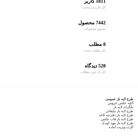
1811 کاربر
کل کاربران سایت
7442 محصول
مجموع محصولات
8 مطلب
کل مطالب سایت
528 دیدگاه
کل باز خورد مطالب
طرح لایه باز عمومی
آتلیه عکس عروس
بکگراند لایه باز
طرح لایه باز تبلیغاتی
طرح لایه باز دفترچه کاغذ
طرح لایه باز قاب عکس
طرح لایه باز مهد کودک
کارت ویزیت آماده