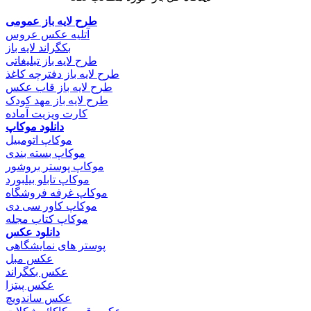
طرح لایه باز عمومی
آتلیه عکس عروس
بکگراند لایه باز
طرح لایه باز تبلیغاتی
طرح لایه باز دفترچه کاغذ
طرح لایه باز قاب عکس
طرح لایه باز مهد کودک
کارت ویزیت آماده
دانلود موکاپ
موکاپ اتومبیل
موکاپ بسته بندی
موکاپ پوستر بروشور
موکاپ تابلو بیلبورد
موکاپ غرفه فروشگاه
موکاپ کاور سی دی
موکاپ کتاب مجله
دانلود عکس
پوستر های نمایشگاهی
عکس مبل
عکس بکگراند
عکس پیتزا
عکس ساندویچ