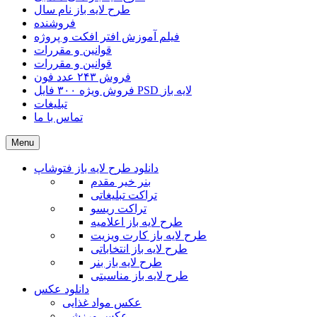
طرح لایه باز نام سال
فروشنده
فیلم آموزش افتر افکت و پروژه
قوانین و مقررات
قوانین و مقررات
فروش ۲۴۳ عدد فون
فروش ویژه ۳۰۰ فایل PSD لایه باز
تبلیغات
تماس با ما
Menu
دانلود طرح لایه باز فتوشاپ
بنر خیر مقدم
تراکت تبلیغاتی
تراکت ریسو
طرح لایه باز اعلامیه
طرح لایه باز کارت ویزیت
طرح لایه باز انتخاباتی
طرح لایه باز بنر
طرح لایه باز مناسبتی
دانلود عکس
عکس مواد غذایی
عکس ورزشی