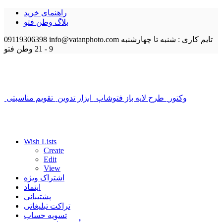
راهنمای خرید
بلاگ وطن فتو
تایم کاری : شنبه تا چهارشنبه
info@vatanphoto.com
09119306398
9 - 21
وطن فتو
وکتور
طرح لایه باز فتوشاپ
ابزار تدوین
تقویم مناسبتی
Wish Lists
Create
Edit
View
اشتراک ویژه
اینماد
پشتیبانی
تراکت تبلیغاتی
تسویه حساب