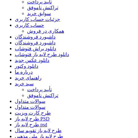
تأیید پرداخت
تراکنش ناموفق
سوابق خرید
جزئیات حساب کاربری
حساب کاربری
همکاری در فروش
داشبورد فروشندگان
داشبورد فروشندگان
دانلود براش فتوشاپ
دانلود طرح لایه باز فتوشاپ
دانلود عکس جدید
دانلود وکتور
درباره ما
راهنمای خرید
سبد خرید
تأیید پرداخت
تراکنش ناموفق
سوالات متداول
سوالات متداول
طرح کارت ویزیت
طرح لایه باز PSD
طرح لایه باز psd
طرح لایه باز تقویم سال
طرح لایه باز ملی مذهبی