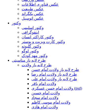
عکس فناوری اطلاعات
عکس طبیعت
عکس بکگراند
عکس اتومبیل
وکتور
وکتور اسلیمی
اینفوگرافی
وکتور کاراکتر انسان
وکتور کارت ویزیت و پوستر
وکتور گلبوته
وکتور لوگو
وکتور مهد کودک
طرح لایه باز مناسبتی
طرح لایه باز ولادت
طرح لایه باز ولادت امام حسن
طرح لایه باز ولادت امام رضا
طرح لایه باز ولادت امام علی
ولادت امام باقر
ولادت امام حسن عسکری (psd)
ولادت امام حسین
ولادت امام سجاد
ولادت امام موسی کاظم
ولادت امام هادی