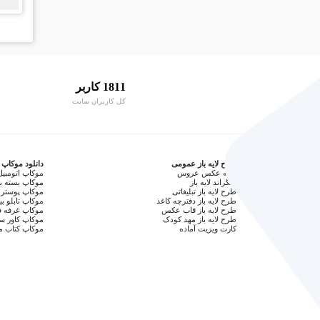
1811 کاربر
کل کاربران سایت
طرح لایه باز عمومی
دانلود موکاپ
آتلیه عکس عروس
موکاپ اتومبیل
بکگراند لایه باز
موکاپ بسته ب
طرح لایه باز تبلیغاتی
موکاپ پوستر 
طرح لایه باز دفترچه کاغذ
موکاپ تابلو بی
طرح لایه باز قاب عکس
موکاپ غرفه ف
طرح لایه باز مهد کودک
موکاپ کاور 
کارت ویزیت آماده
موکاپ کتاب م