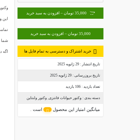
وکتور
35,000 تومان – افزودن به سبد خرید
این وکتور با
تمامی وکتور 
شما م
خرید اشتراک و دسترسی به تمام فایل ها
اگه د
تاریخ انتشار :
29 ژانویه 2025
تاریخ بروزرسانی :
29 ژانویه 2025
تعداد بازدید :
106 بازدید
دسته بندی :
وکتور حیوانات فانتزی
,
وکتور ولنتاین
میانگین امتیاز این محصول
است .