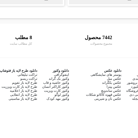
7442 محصول
8 مطلب
مجموع محصولات
کل مطالب سایت
دانلود عکس
دانلود وکتور
دانلود طرح لایه باز فتوشاپ
پوستر های نمایشگاهی
اینفوگرافی
تراکت تبلیغاتی
ندی
عکس مبل
وکتور بک گراند
تراکت ریسو
بروشور
عکس بکگراند
وکتور حاشیه و قاب
طرح لایه باز تقویم
لبورد
عکس پیتزا
وکتور کاراکتر انسان
طرح لایه باز کارت ویززیت
روشگاه
عکس ساندویچ
وکتور کارت ویزیت
طرح لایه باز اعلامیه
سی دی
عکس قهوه کاکائو شکلات
وکتور لوگو
طرح لایه باز انقلابی
جله
عکس نان و شیرینی
وکتور مهد کودک
طرح لایه باز مناسبتی