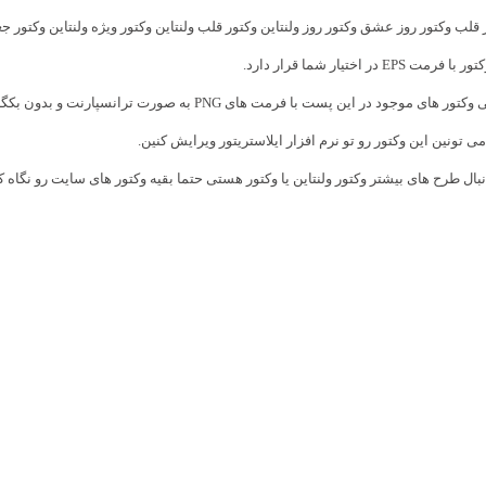
 قلب وکتور روز عشق وکتور روز ولنتاین وکتور قلب ولنتاین وکتور ویژه ولنتاین وکتور جغ
 فرمت EPS در اختیار شما قرار دارد.
های موجود در این پست با فرمت های PNG به صورت ترانسپارنت و بدون بکگراند و JPG با بکگراند سفید نیز قرار دارد.
ی تونین این وکتور رو تو نرم افزار ایلاستریتور ویرایش کنین.
نبال طرح های بیشتر
وکتور ولنتاین
یا
وکتور
هستی حتما بقیه وکتور های سایت رو نگاه ک