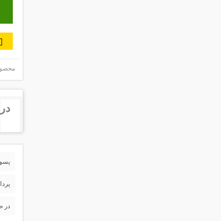
محصول 
درب
پسورد 
پردا
در ص