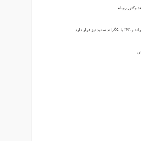
د وکتور روباه
ن.